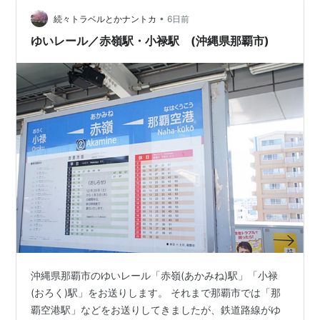
から：4時間29分 大阪駅から：4時間5分 ※AM9:00発で
の最短時間・駅規…
•
続々トラベルとかナントカ
6日前
ゆいレール／赤嶺駅・小禄駅 (沖縄県那覇市)
沖縄県那覇市のゆいレール「赤嶺(あかみね)駅」「小禄
(おろく)駅」をお送りします。 それまで那覇市では「那
覇空港駅」などをお送りしてきましたが、鉄道路線がゆ