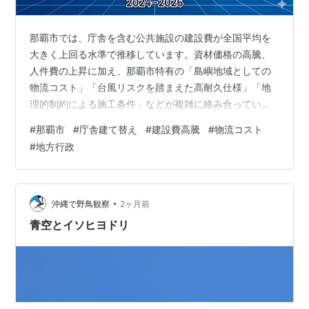
那覇市では、庁舎を含む公共施設の建設費が全国平均を
大きく上回る水準で推移しています。資材価格の高騰、
人件費の上昇に加え、那覇市特有の「島嶼地域としての
物流コスト」「台風リスクを踏まえた高耐久仕様」「地
理的制約による施工条件」などが複雑に絡み合っていま
す。 本記事では、那覇市の建設費膨張の背景を全国比較
#
那覇市
#
庁舎建て替え
#
建設費高騰
#
物流コスト
とともに整理します。 この記事でわかること 那覇市の建
#
地方行政
設費が全国平均より高くなる理由 島嶼地域特有の物流コ
スト構造 全国平均（80〜100万円）との平米単価比較 台
風リスクを踏まえた高耐久仕様の実態 全国の自治体との
比較で見える共通点と相違点 那覇市の建設費はどれだけ
•
沖縄で野鳥観察
2ヶ月前
膨張しているのか 建設費が膨張…
青空とイソヒヨドリ