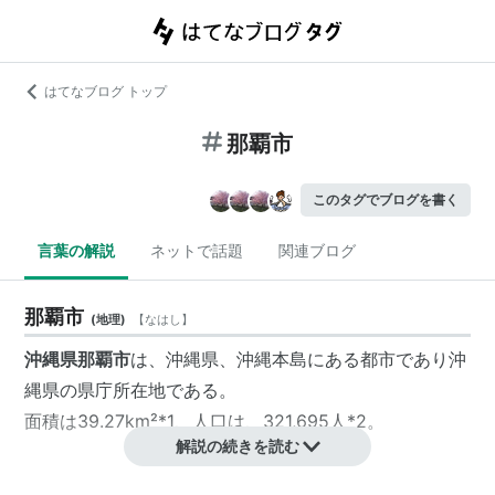
はてなブログ トップ
那覇市
このタグでブログを書く
言葉の解説
ネットで話題
関連ブログ
那覇市
(
地理
)
【
なはし
】
沖縄県那覇市
は、沖縄県、沖縄本島にある都市であり沖
縄県の県庁所在地である。
面積は39.27km²
*1
、人口は、321,695人
*2
。
解説の続きを読む
沿革