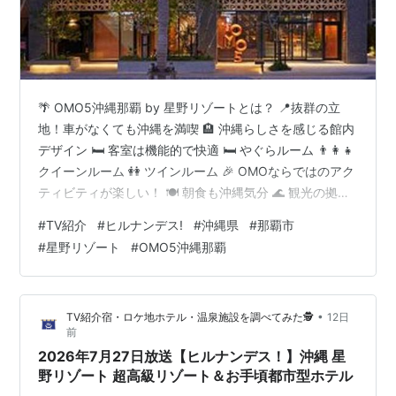
🌴 OMO5沖縄那覇 by 星野リゾートとは？ 📍抜群の立
地！車がなくても沖縄を満喫 🏨 沖縄らしさを感じる館内
デザイン 🛏 客室は機能的で快適 🛏 やぐらルーム 👨‍👩‍👧
クイーンルーム 👭 ツインルーム 🎉 OMOならではのアク
ティビティが楽しい！ 🍽 朝食も沖縄気分 🌊 観光の拠点
として優秀 👨‍👩‍👧 こんな方におすすめ ⭐ 宿泊者から評
#
TV紹介
#
ヒルナンデス!
#
沖縄県
#
那覇市
価されているポイント 💡 (元)添乗員としてのおすすめポ
#
星野リゾート
#
OMO5沖縄那覇
イント 🌺 OMO5沖縄那覇 by 星野リゾートで、那覇をも
っと楽しもう！ 沖縄旅行で「観光もグルメもホテルステ
イも全部楽しみたい！」という方におすすめなのが
•
TV紹介宿・ロケ地ホテル・温泉施設を調べてみた🕵️
12日
OMO5沖縄那覇 by 星野リゾート…
前
2026年7月27日放送【ヒルナンデス！】沖縄 星
野リゾート 超高級リゾート＆お手頃都市型ホテル