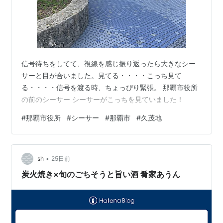
信号待ちをしてて、視線を感じ振り返ったら大きなシー
サーと目が合いました。見てる・・・・こっち見て
る・・・・信号を渡る時、ちょっぴり緊張。 那覇市役所
の前のシーサー シーサーがこっちを見ていました！
#
那覇市役所
#
シーサー
#
那覇市
#
久茂地
•
sh
25日前
炭火焼き×旬のごちそうと旨い酒 肴家あうん