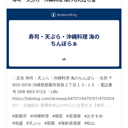
・店名 寿司・天ぷら・沖縄料理 海のちんぼら ・住所 〒
900-0016 沖縄県那覇市前島２丁目１３−１５ ・電話番
号 098-863-5123 ・URL
https://tabelog.com/okinawa/A4701/A470101/470004
61/ ・店舗紹介 那覇市松山の中心に位置する【寿司・天
ぷら・沖縄料理 海のちんぼらぁ】では、落ち着いた個室
#
那覇市
#
沖縄料理
#
個室
#
居酒屋
#
おすすめ
空間でゆったりとお食事をお楽しみいただけます。 厳選
#
泡盛
#
天ぷら
#
那覇
#
海鮮居酒屋
#
松山
された新鮮な海鮮を使った海鮮居酒屋ならではの多彩な