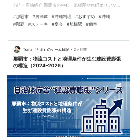
79/ ・店舗紹介 那覇市の中心、旭橋駅や東町エリアから
ほど近い場所に位置する【鉄板ステーキと沖縄料理 団欒
#
那覇市
#
居酒屋
#
沖縄料理
#
おすすめ
#
沖縄
酒場赤とんぼ】では、沖縄の風土を感じられる料理を堪
#
那覇
#
ステーキ
#
宴会
#
旭橋駅
#
個室
能できる居心地の良い居酒屋です。 沖縄料理はもちろ
ん、ジューシーなステーキを味わえる点が当店の大きな
魅力。地元の食材を活かしたメニューは、那覇を訪れる
方はもちろん、地元の方々にもおすすめです…
•
Toma（とま）のゲーム日記
2ヶ月前
那覇市：物流コストと地理条件が生む建設費膨張
の構造（2024–2026）