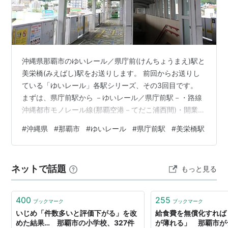
地があるため参考値
*2
:
2013年2月28日現在
沖縄県那覇市のゆいレール／県庁前(けんちょうまえ)駅と
美栄橋(みえばし)駅をお送りします。 前回からお送りし
ている「ゆいレール」各駅シリーズ、その3回目です。
まずは、県庁前駅から －ゆいレール／県庁前駅－・路線
沖縄都市モノレール線(那覇空港－てだこ浦西間)・開業
2003(平成15)年8月10日・訪問 2019(令和元)年11月・１
#
沖縄県
#
那覇市
#
ゆいレール
#
県庁前駅
#
美栄橋駅
日あたり平均乗車人員 5,632人／日 (2025年)・近隣の都
市駅 (那覇空港方面) 那覇空港駅⇒6駅 (てだこ浦西方面)
おもろまち駅⇒4駅 ・鉄道での所要時間 東京駅から：4時
ネットで話題
もっと見る
間34分 大阪駅から：4時間12分 ※AM9:00発での最短時
間・駅規模ランク …
400
255
ブックマーク
ブックマーク
いじめ「件数多いと評価下がる」を改
給食費を無償化すれば
めた結果… 那覇市の小学校、327件
が薄れる」 那覇市が