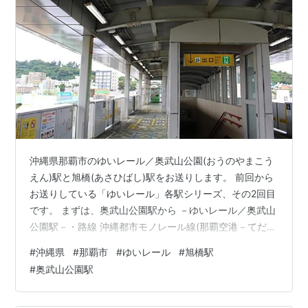
沖縄県那覇市のゆいレール／奥武山公園(おうのやまこう
えん)駅と旭橋(あさひばし)駅をお送りします。 前回から
お送りしている「ゆいレール」各駅シリーズ、その2回目
です。 まずは、奥武山公園駅から －ゆいレール／奥武山
公園駅－・路線 沖縄都市モノレール線(那覇空港－てだこ
浦西間)・開業 2003(平成15)年8月10日・訪問 2019(令和
#
沖縄県
#
那覇市
#
ゆいレール
#
旭橋駅
元)年11月・１日あたり平均乗車人員 2,593人／日 (2025
#
奥武山公園駅
年)・近隣の都市駅 (那覇空港方面) 那覇空港駅⇒3駅 (て
だこ浦西方面) 県庁駅駅⇒3駅 ・鉄道での所要時間 東京駅