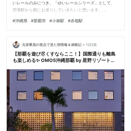
いレールのみにつき、「ゆいレールシリーズ」として、
空港駅から順にお送りしていきたいと思います。
lefthand926.hateblo.jp lefthand926.hateblo.jp まず
#
沖縄県
#
那覇市
#
小禄駅
#
赤嶺駅
は、赤嶺駅から －ゆいレール／赤嶺駅－・路線 沖縄都市
モノレール線(那覇空港－てだこ浦西間)・開業 2003(平
成15)年8月10日・訪問 初訪問－2013(平成25)年1月・１
•
日あたり平均乗車人員 1,981 人／日 (2022年)・近隣の都
元添乗員の視点で見た宿情報＆体験記
12日前
市駅 (…
【那覇を遊び尽くすならここ！】国際通りも離島
も楽しめる✨ OMO5沖縄那覇 by 星野リゾートで
「ちむどんどん」する沖縄旅へ