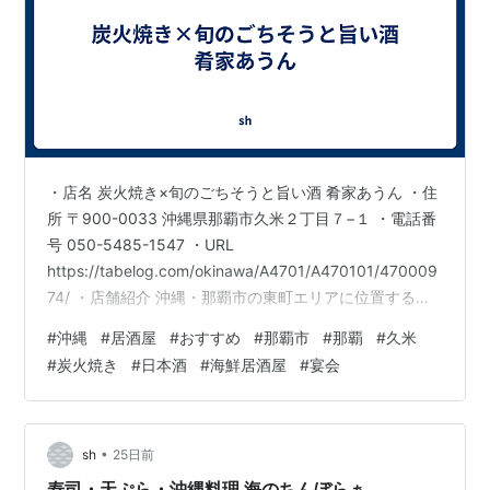
・店名 炭火焼き×旬のごちそうと旨い酒 肴家あうん ・住
所 〒900-0033 沖縄県那覇市久米２丁目７−１ ・電話番
号 050-5485-1547 ・URL
https://tabelog.com/okinawa/A4701/A470101/470009
74/ ・店舗紹介 沖縄・那覇市の東町エリアに位置する
【炭火焼き×旬のごちそうと旨い酒 肴家あうん】では、
#
沖縄
#
居酒屋
#
おすすめ
#
那覇市
#
那覇
#
久米
炭火焼きの香ばしい香りが漂う空間で、地元の新鮮な海
#
炭火焼き
#
日本酒
#
海鮮居酒屋
#
宴会
鮮と沖縄料理を心ゆくまで楽しめます。 久米地区をはじ
め那覇全域から訪れるお客様にも対応しやすいアクセス
の良さが魅力の一つです。落ち着いた雰囲気の店内は、
一人でのゆったりとした時間にも、友人…
•
sh
25日前
寿司・天ぷら・沖縄料理 海のちんぼらぁ