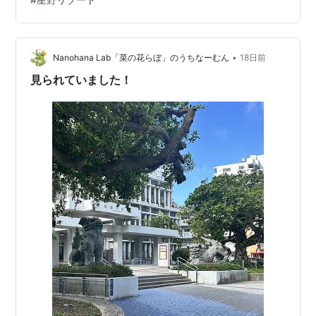
は下記予約ページに掲載しています。 ■星のや 沖縄(沖
縄県読谷村) 住所：沖縄県中頭郡読谷村儀間474 星のや
沖縄 星のや 沖縄は、沖縄県読谷村の美しい自然…
•
Nanohana Lab「菜の花らぼ」のうちなーむん
18日前
見られていました！