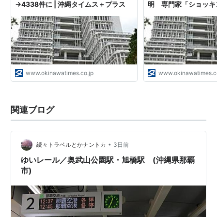
→4338件に | 沖縄タイムス＋プラス
明 専門家「ショッキン
沖縄タイムス＋プラス
www.okinawatimes.co.jp
www.okinawatimes.c
関連ブログ
•
続々トラベルとかナントカ
3日前
ゆいレール／奥武山公園駅・旭橋駅 (沖縄県那覇
市)