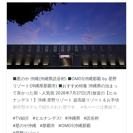
■星のや 沖縄(沖縄県読谷村) ■OMO5沖縄那覇 by 星野
リゾート(沖縄県那覇市) ■おすすめ特集 沖縄県の泊まっ
て良かった宿・人気宿 2026年7月27日(月)放送の【ヒル
ナンデス！】沖縄 星野リゾート 超高級リゾート＆お手頃
都市型ホテルで紹介された宿です。 ※当ページは番組で
の放送内容では無く、紹介されていた宿泊施設を調べた
#
TV紹介
#
ヒルナンデス!
#
沖縄県
#
読谷村
記事です。番組の公式サイトはこちらをご覧ください。
#
星のや沖縄
#
那覇市
#
OMO5沖縄那覇
⇒ 参考テレビ番組 一覧へ ※また、宿泊施設の公式サイト
#
星野リゾート