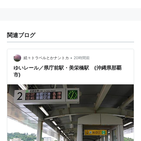
1921年5月20日、一般市制が施行され、那覇市となっ
た。
1949年12月9日、沖縄の首都となる。
1950年8月1日、みなと村を編入。
関連ブログ
1954年9月1日、首里市、小禄村を合併した。
1957年12月17日、真和志市を合併した。
1972年5月15日、日本に復帰。
•
続々トラベルとかナントカ
20時間前
2012年10月19日、2013年4月1日から中核市に指定する
ゆいレール／県庁前駅・美栄橋駅 (沖縄県那覇
市)
ことが閣議で決定された。
2012年10月24日、中核市に指定する政令第264号が公
布された。
2013年4月1日、中核市に指定。
→ キーワード「那覇」を参照。
*1
:
2013年10月1日現在、豊見城市との間に境界一部未定