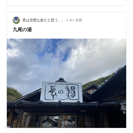
だ。 館内も落ち着いた感じでとてもいい雰囲気。 塩原温
泉の「温泉むすめ」である「塩原八弥」のパネルも展示
さ…
•
雲は完璧な姿だと思う。。
9ヶ月前
九尾の湯