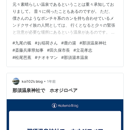
元々素晴らしい温泉であるということは重々承知してお
りまして。 昔々に伺ったこともあるのですが。 ただ、
僕さんのようなポンチキ系のカンを持ち合わせているメ
ンドクサイ族の人間としては、 行くとなると少々の緊張
と注意が必要な場所にあるという温泉があるのです。 故
に、これまで記さないでいたところでもあったのです
#
九尾の狐
#
お稲荷さん
#
鹿の湯
#
那須温泉神社
が...... コチラさん。 栃木県は那須高原にある 「鹿の湯
#
斎藤兵庫県知事
#
田久保市長
#
立花孝志
（しかのゆ）」さん。 「那須湯本温泉」「本湯」「元
#
松尾芭蕉
#
ナオキマン
#
那須湯本温泉
湯」を掲げる歴史深い温泉さん。 湯治湯としても有名
で、 一帯に漂う硫黄の匂いは温泉気分がアガリます。
（＾＾） 那須岳（茶臼岳）の山裾を流れる谷川に沿って
建てられている建物は昭和16年…
•
koi102’s blog
1年前
那須温泉神社で ホオジロペア