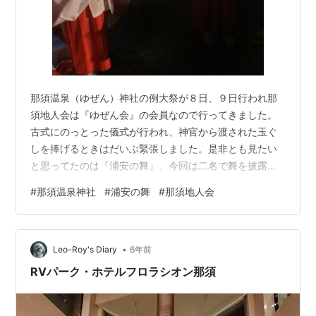
那須温泉（ゆぜん）神社の例大祭が８日、９日行われ那
須地人会は『ゆぜん会』の会員なので行ってきました。
古式にのっとった儀式が行われ、神官から渡された玉ぐ
しを捧げるときはだいぶ緊張しました。是非とも見たい
と思ってたのは『浦安の舞』、今回は二名で舞を披露し
てくれましたが、一年も練習してきたそうで見事な衣装
#
那須温泉神社
#
浦安の舞
#
那須地人会
と共に魅了されました。 ８日の祭は夕方６時から始まり
ました。 ９日は11時から始まりました。儀式が終わり神
輿の出発です。 当方は例大祭のお札を頂いて帰ります。
•
Leo-Roy's Diary
6年前
RVパーク・ホテルフロラシオン那須