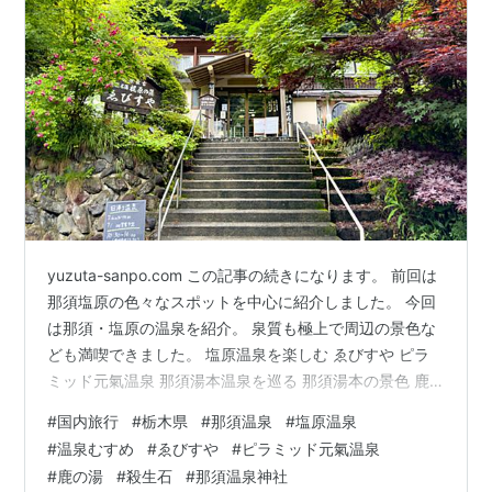
yuzuta-sanpo.com この記事の続きになります。 前回は
那須塩原の色々なスポットを中心に紹介しました。 今回
は那須・塩原の温泉を紹介。 泉質も極上で周辺の景色な
ども満喫できました。 塩原温泉を楽しむ ゑびすや ピラ
ミッド元氣温泉 那須湯本温泉を巡る 那須湯本の景色 鹿
の湯 殺生石 那須温泉神社 那須高原展望台 塩原温泉を楽
#
国内旅行
#
栃木県
#
那須温泉
#
塩原温泉
しむ ゑびすや まずは那須塩原市にある「塩原温泉」を紹
#
温泉むすめ
#
ゑびすや
#
ピラミッド元氣温泉
介。 那須塩原駅から車で50分ほどの場所にあるのは「ゑ
#
鹿の湯
#
殺生石
#
那須温泉神社
びすや」さん。 木々に囲まれた景色が素晴らしい旅館