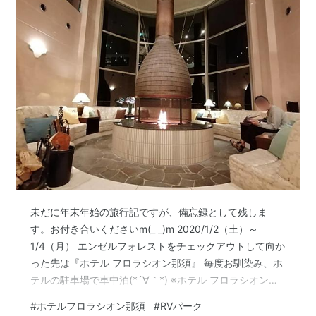
未だに年末年始の旅行記ですが、備忘録として残しま
す。お付き合いくださいm(_ _)m 2020/1/2（土）～
1/4（月） エンゼルフォレストをチェックアウトして向か
った先は『ホテル フロラシオン那須』 毎度お馴染み、ホ
テルの駐車場で車中泊(*´∀｀*) ※ホテル フロラシオン那
須はくるま旅クラブのRVパークになっています 駐車場の
#
ホテルフロラシオン那須
#
RVパーク
片隅には今年の干支の「牛」 綺麗なロビー 今年も有りま