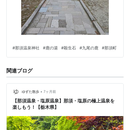
#
那須温泉神社
#
鹿の湯
#
殺生石
#
九尾の鹿
#
那須町
関連ブログ
•
ゆずた散歩
7ヶ月前
【那須温泉・塩原温泉】那須・塩原の極上温泉を
楽しもう！【栃木県】