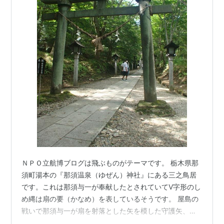
ＮＰＯ立航博ブログは飛ぶものがテーマです。 栃木県那
須町湯本の『那須温泉（ゆぜん）神社』にある三之鳥居
です。これは那須与一が奉献したとされていてⅤ字形のし
め縄は扇の要（かなめ）を表しているそうです。 屋島の
戦いで那須与一が扇を射落とした矢を模した守護矢、正
月に神社社務所で授かりました。