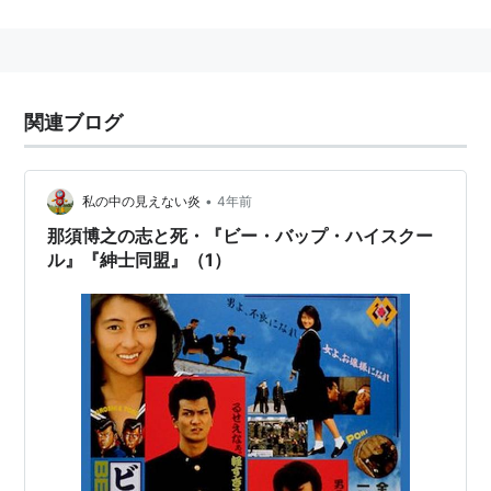
1978.10.07 高校エマニエル 濡れた土曜日 にっか
つ
1979.03.31 泉大八の女子大生の金曜日 にっかつ
1980.06.21 若妻官能クラブ 絶頂遊戯 にっかつ
関連ブログ
1980.08.02 赤い通り雨 にっかつ
1980.12.26 後から前から にっかつ
1981.05.15 女教師のめざめ にっかつ
•
私の中の見えない炎
4年前
1982.04.17 オン・ザ・ロード ジョイパックフィル
那須博之の志と死・『ビー・バップ・ハイスクー
ム＝ムービー・ブラザー...
ル』『紳士同盟』（1）
1982.05.14 ワイセツ家族 母と娘 にっかつ
1984.06.09 月の夜 星の朝 大映
1984.08.10 双子座の女 にっかつ
1984.12.22 刺青 ＩＲＥＺＵＭＩ にっかつ
1985.09.14 早春物語 角川春樹事務所
1985.12.14 ビーパップ・ハイスクール セントラルア
ーツ