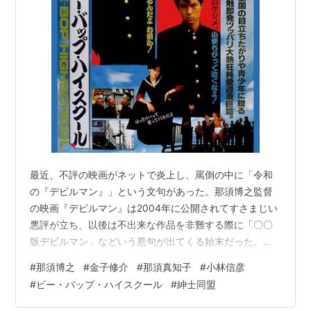
1986.08.09 ビーパップ・ハイスクール 高校与太郎
哀歌 東映東京
1986.10.10 化身 東映東京
1987.03.21 ビーパップ・ハイスクール 高校与太郎行
進曲 東映東京
1987.07.04 新宿純愛物語 東映＝セントラル・アー
ツ＝東映クラッシク...
1987.11.14 別れぬ理由 東映東京
1987.12.12 ビーパップ・ハイスクール 高校与太郎狂
最近、不評の映画がネットで炎上し、罵倒の中に「令和
騒曲 東映東京
の『デビルマン』」という文句があった。那須博之監督
1988.08.06 ビーパップ・ハイスクール 高校与太郎
の映画『デビルマン』は2004年に公開されてすさまじい
音頭 東映＝セントラル・アーツ
悪評が立ち、以後は不出来な作品を非難する際に「〇〇
1988.12.17 ビーパップ・ハイスクール 高校与太郎完
版デビルマン」などいう惹句が出てくる始末だった。筆
結篇 東映＝セントラル・アーツ
者にとっては別に思い入れもなく過ぎ去った風景のひと
#
那須博之
#
金子修介
#
那須真知子
#
小林信彦
1989.05.13 桜の樹の下で 東映東京
つに過ぎないのだけれども、ある悲哀を感じなくもな
#
ビー・バップ・ハイスクール
#
紳士同盟
い。
1989.08.12 右曲りのダンディー 東映＝セントラ