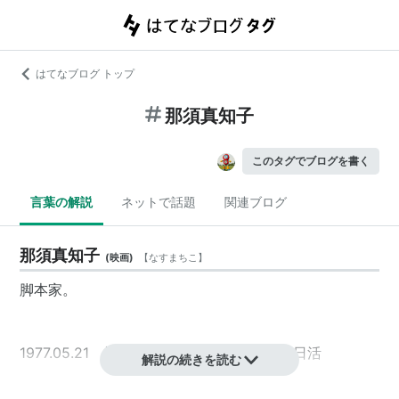
はてなブログ トップ
那須真知子
このタグでブログを書く
言葉の解説
ネットで話題
関連ブログ
那須真知子
(
映画
)
【
なすまちこ
】
脚本家。
1977.05.21 横須賀男狩り 少女・悦楽 日活
解説の続きを読む
1977.09.03 襲られる 日活