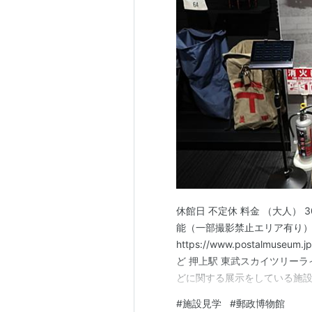
休館日 不定休 料金 （大人） 3
能（一部撮影禁止エリア有り） 
https://www.postalm
ど 押上駅 東武スカイツリー
どに関する展示をしている施設
史の長い施設ですが、 結構あ
#
施設見学
#
郵政博物館
スカイツリータウン内にあり