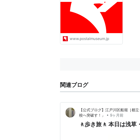
｜郵政博物館 Postal
Museum Japan
www.postalmuseum.jp
関連ブログ
【公式ブログ】江戸川区船堀［都立
•
校へ突破す！」
9ヶ月前
🚶歩き旅🚶 本日は浅