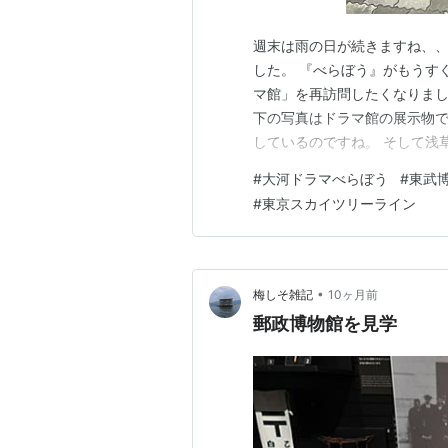
週末は雨の日が続きますね、
した。 『べらぼう』がもうす
マ館」を再訪問したくなりま
下の写真はドラマ館の展示物
しているのですね。 そして浅
駅の真下にあるのが『東武博物
#
大河ドラマべらぼう
#
東武
この機関車の車輪を動かすとこ
#
東京スカイツリーライン
いているときに偶然見つけたお
•
梅しそ雑記
10ヶ月前
郵政博物館を見学