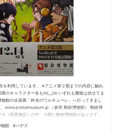
告を利用しています。 ※アニメ第２期までの内容に触れ
降のキャラクター名もm(__)m いずれも勝敗は伏せてま
博物館の企画展「終末のワルキューレ」へ行ってきまし
）。 www.postalmuseum.jp （参照 郵政博物館） 郵政博
マチ（商業施設）の中、９階に郵政博物館があります。
り、さらに乗り換えて９階まで。 上野の東京国立博物
博物館
#
ハデス
した。疲れた・・・。 こじんまりしていますが、入場