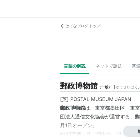
はてなブログ トップ
言葉の解説
ネットで話題
関
郵政博物館
(
一般
)
【
ゆうせいはく
[英] POSTAL MUSEUM JAPAN
郵政博物館
は、東京都墨田区、東京
団法人
通信文化協会
が運営する、郵
月1日オープン。
約33万種に及ぶ切手や、国内外の