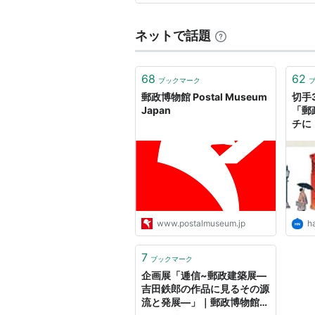
料はな…
ネットで話題
68
62
ブックマーク
郵政博物館 Postal Museum
切手
Japan
「郵
チに
- 
www.postalmuseum.jp
h
7
ブックマーク
企画展「逓信~郵政建築展―
吉田鉄郎の作品に見るその源
流と発展―」｜郵政博物館