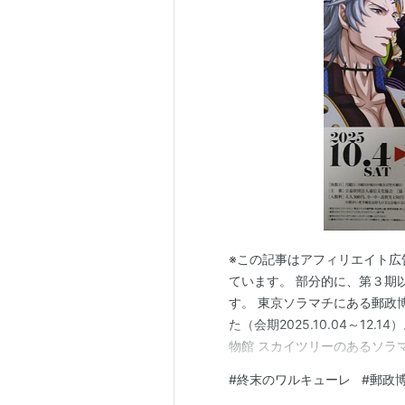
※この記事はアフィリエイト広
ています。 部分的に、第３期以
す。 東京ソラマチにある郵政
た（会期2025.10.04～12.14
物館 スカイツリーのあるソラ
８階まで行くエレベーターに乗
#
終末のワルキューレ
#
郵政
館（運慶展）と同じ日に行きま