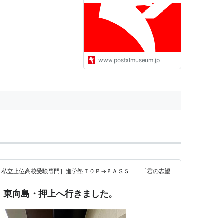
物館 Postal Museum Japan
www.postalmuseum.jp
･私立上位高校受験専門］進学塾ＴＯＰ→ＰＡＳＳ 「君の志望
草・東向島・押上へ行きました。