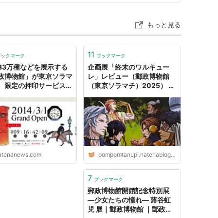
もっと見る
11
ブックマーク
ブックマーク
33万種などを展示する
企画展「終末のワルキュー
政博物館」が東京ソラマ
レ」レビュー（郵政博物館
 限定の押印サービスも
（東京ソラマチ）2025） -
はてなニュース
たぬちゃんの怠惰な日常
atenanews.com
pompomtanupi.hatenablog.com
7
ブックマーク
郵政博物館開館記念特別展
―少女たちの憧れ― 蕗谷虹
児 展｜郵政博物館 ｜郵政博