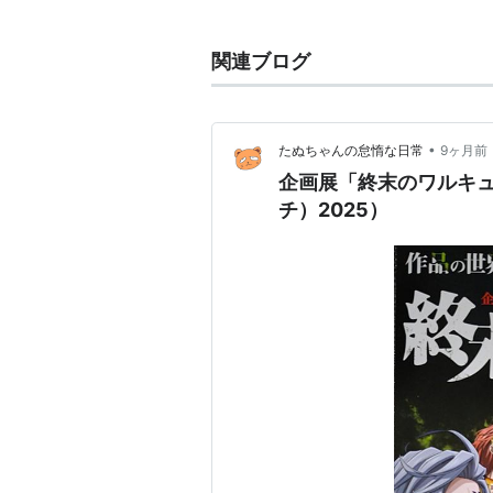
技術を活用した、体験・体感型のコ
史、文化を学ぶことができる。
関連ブログ
2013年8月まで、東京都千代田
したもので、面積は約922m²ある
「始」「郵便」「手紙」「切手」「
•
たぬちゃんの怠惰な日常
9ヶ月前
つの常設展示エリアをはじめ、企画
企画展「終末のワルキ
ゆうびんきょく」（向島郵便局臨時
チ）2025）