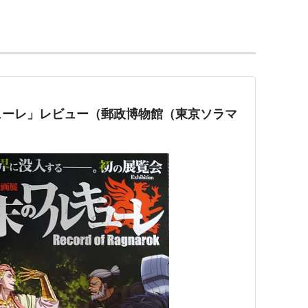
ンテンツも各所に配置されており、郵便、通信の歴
区に開館していた逓信総合博物館内の郵政資料館を移転
。
シアター」「貯金」「保険」をキーワードとする7
展示ゾーン、ラウンジ、ショップ、「ミュージアム
ューレ」レビュー（郵政博物館（東京ソラマ
出張所）などで構成している。