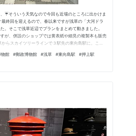
、、☔そういう天気なので今回も近場のところに出かけま
ぐ最終回を迎えるので、春以来ですが浅草の「大河ドラ
した。そこで浅草近辺でプランをまとめて動きました。
ですが、併設のショップでは黄表紙や細見の複製本も販売
草からスカイツリーラインで３駅先の東向島駅に。この
館』です。 想像していたよりも大きな博物館でした。
博物館
#
郵政博物館
#
浅草
#
東向島駅
#
押上駅
ろも見ることができました。 お隣の曳舟駅で降りて歩
蕎麦屋さん。路地にある隠…