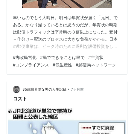
早いものでもう大晦日。明日は年賀状が届く「元日」で
ある。かなり減っているとは思うのだが、年賀状の時期
は郵便トラフィックは平常時の３倍以上になった。受付
～仕分け～配送のプロセスに大きな負荷がかかる。日本
の郵便事業は、ピーク時のために過剰な設備投資をして
きた（*1）。また、世襲制の公務員でもある郵便局のガ
#
郵政民営化
#
民でできることは民で
#
年賀状
バナンス体制が非常識で、小さな郵便局の非効率性は目
#
コンプライアンス
#
低生産性
#
郵便局ネットワーク
に余った。コンプライアンスなど欠片もなかった。 小泉
内閣の「郵政改革」の本当の目的については諸説ある。
・田中角栄元総理が作った、権力基盤としての郵便局ネ
ットワークを壊す ・金融自由化の妨げになっている「国
•
35歳限界説な男の人生記録
7ヶ月前
立銀行」としての郵便貯金等を正常化する し…
ロスト