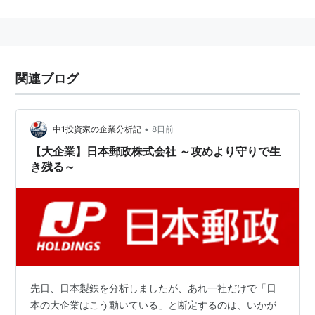
策。したがって、郵政民営化とは、本来的には目的では
なく手段である。
小泉政権の提出した法案は2005年7月5日衆議院可決、
関連ブログ
8月8日参議院否決。
実際には郵貯資金はただの財源であり、その使われ方は
•
中1投資家の企業分析記
8日前
その先の議論である。財源として有効に使われるのなら
【大企業】日本郵政株式会社 ～攻めより守りで生
ば、むしろ財源を生み出すものとして大切にとらえてい
き残る～
くべきものであろう。郵便局は独立採算であり、税金が
使用されているという事もない。
すなわち民営化されたからと言って、国家の支出（税金
の投入）は一円も減らないばかりか、逆に収入が減る事
は明白である。
2005年の衆議院議員選挙において賛成派が多かったこ
先日、日本製鉄を分析しましたが、あれ一社だけで「日
とから自民党が圧勝したが、小泉内閣及び自民党は保守
本の大企業はこう動いている」と断定するのは、いかが