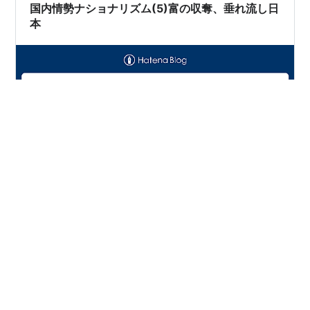
国内情勢ナショナリズム(5)富の収奪、垂れ流し日
た。赤字や非効率を理由に掲げ、…
本
◯国内情勢ナショナリズム(5)富の収奪、垂れ流し日本
郵政民営化で、郵便局のお金は、アメリカに渡りまし
た。 今後は、農林中金のお金も、そうなりかねないでし
ょう。 小泉元総理親子とアメリカとのタッグとなれば、
危ないところでした。 トランプ関税でも、わかるように
日本は、アメリカに投資という名で、 支払いの約束をし
#
郵政民営化
#
小泉首相
#
トランプ関税
#
70兆円