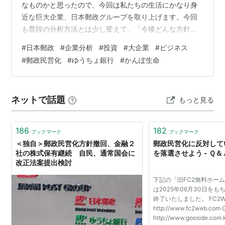
なものかと思ったので、今回は私たちの生活にかなり身
政党ではなくなり、リベラル政党に転換することとなっ
近な巨大企業、日本郵政グループを取り上げます。今回
た。2013年には民営化事業を生かして東京都内に商業
も普段の分析方法とは少し変えて、「今後どんな方針を
施設「Kitte」を設置した。
取っていくか」を主軸に、考察も交えてお伝えします。※
#
日本郵政
#
企業分析
#
投資
#
大企業
#
ビジネス
夏休みという事で、時間がそれなりに取れるので記事を
【関連資料】
#
郵政民営化
#
ゆうちょ銀行
#
かんぽ生命
一本で完結させます。長いと感じましたら最後にありま
郵政民営化の基本方針
す、お問い合わせフォームにてご連絡ください。 日本郵
http://www.kantei.go.jp/jp/kakugikettei/2004/0910yu
政の強み 全国約24,000局という圧倒的リアル店舗網 含
sei.html
ネットで話題
もっと見る
み益を抱えた不動産という隠れ資産 ゆうちょ銀行・かん
ぽ生命という安定収益源 経営戦略 ～…
All-Aboutによる解説
186
182
http://allabout.co.jp/career/economyabc/closeup/CU
ブックマーク
ブックマーク
＜独自＞郵政民営化方針撤回、金融２
郵政民営化に反対して
20050707A/
社の株式保有継続 自民、通常国会に
を落選させよう - Ｑ＆
改正法案提出検討
Wikipediaによる解説
http://ja.wikipedia.org/wiki/%E9%83%B5%E6%94%B
下記の「旧FC2無料ホー
は2025年06月30日を
F%E6%B0%91%E5%96%B6%E5%8C%96
終了いたしました。 FC2W
http://www.fc2web.com
日本郵政公社
http://www.gooside.com k