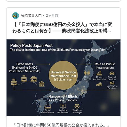
あれば、この現実は変わるのか(People pref…
•
物流業界入門
2ヶ月前
【「日本郵便に650億円の公金投入」で本当に変
わるものとは何か】――郵政民営化法改正を構造
から読み解く
「日本郵便に年間650億円規模の公金が投入される。」