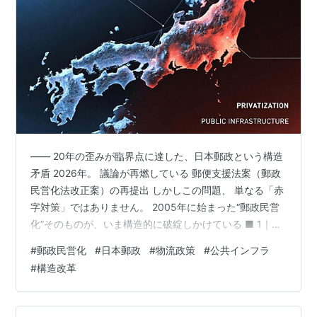
―― 20年の歪みが臨界点に達した、日本郵政という構造
矛盾 2026年。 議論が再燃している 郵便支援法案（郵政
民営化法改正案）の再提出 しかしこの問題、 単なる「赤
字対策」ではありません。 2005年に始まった“郵政民営
化”そのものが、いま構造的に破綻しかけている ■ 1｜す
べては2005年から始まっている 郵政問題を理解するに
#
郵政民営化
#
日本郵政
#
物流政策
#
公共インフラ
は、原点に戻る必要があります。 ■ 郵政民営化の本質
#
構造改革
2005年、小泉政権は 郵政民営化を断行しました。 その
狙いは明確です。 ・巨大金融資産（郵貯・簡保）の市場
開放 ・政府関与の排除 ・民間競争の導入 結果、日本郵