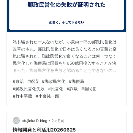
私も騙された一人なのだが、小泉純一郎の郵政民営化は
改革の本丸、郵政民営化で日本は良くなるとの言葉と空
気に騙された。郵政民営化で良くなることは何一つなく
民営化した郵便局に国費を年650億円投入することが決
まった。郵政民営化を失敗と認めることもできないのが
詐欺政党自民党だ。 マスコミのも郵政民営化を煽ったか
#
政治
#
経済
#
郵政民営化
#
郵便局
ら郵政民営化で良くなったことが何一つなくサービスを
#
郵政民営化失敗
#
民営化
#
詐欺
#
自民党
維持するためには国費を投入せざるを得ない状態に追い
#
竹中平蔵
#
小泉純一郎
込まれたことを認めようとしない。未だに郵政民営化を
推進しろとの論調だ。郵便局は国営でやるしかないとい
うのに。 ～～引用ここから～～ www.yomiuri.co.jp 郵便
局網の維持に向けた支援策…
•
sfujioka1’s blog
2ヶ月前
情報開発と利活用20260625