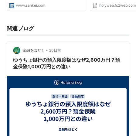
http://www.japanpost.jp/
http://www.k-free.net Eas
www.sankei.com
holyweb.fc2web.com
http://www.easter.ne.jp 
http://www.55street.net
http://www.zero-city.com 
関連ブログ
•
金融をほどく
20日前
ゆうちょ銀行の預入限度額はなぜ2,600万円？預
金保険1,000万円との違い