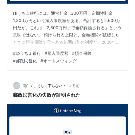
ゆうちょ銀行には、通常貯金1,300万円、定期性貯金
1,300万円という預入限度額がある。合計すると2,600万
円だが、これは「2,600万円まで全額保護される」という
意味ではない。 預けられる上限と、金融機関が破綻した
ときに預金保険で守られる範囲は別の制度だ。2026年6
月に郵政民営化法が改正されたことで、限度額も変わっ
#
ゆうちょ銀行
#
預入限度額
#
預金保険
たように見えるかもしれないが、2026年7月20日時点で
#
郵政民営化
#
オートスウィング
預入限度額そのものは変更されていない。 この記事で
は、2つの1,300万円枠、預金保険の1,000万円、限度額
を超えた場合の扱い、地方銀行が引き上げに慎重な理由
を分けて整理する。 この記事の要点 通常貯金と定期性貯
•
面白く、そして下らない
1ヶ月前
金には…
郵政民営化の失敗が証明された