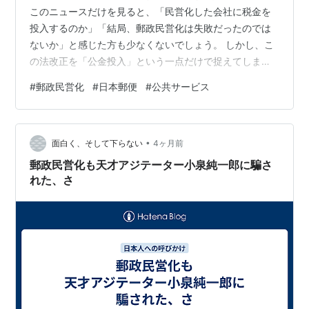
このニュースだけを見ると、「民営化した会社に税金を
投入するのか」「結局、郵政民営化は失敗だったのでは
ないか」と感じた方も少なくないでしょう。 しかし、こ
の法改正を「公金投入」という一点だけで捉えてしまう
と、本質を見誤ります。 今回の改正郵政民営化法は、日
#
郵政民営化
#
日本郵便
#
公共サービス
本郵便を単純に救済するための法律ではありません。 む
しろ、日本という国が「市場原理だけでは維持できない
社会インフラを、誰が、どのように支えていくのか」と
•
いう現実に向き合い始めたことを示す制度改革だと私は
面白く、そして下らない
4ヶ月前
考えています。 これは郵便だけの話ではありません。 物
郵政民営化も天才アジテーター小泉純一郎に騙さ
流、公共交通、医療、介護――。 人口…
れた、さ