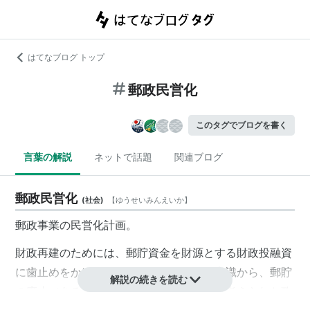
はてなブログ トップ
郵政民営化
このタグでブログを書く
言葉の解説
ネットで話題
関連ブログ
郵政民営化
(
社会
)
【
ゆうせいみんえいか
】
郵政事業の民営化計画。
財政再建のためには、郵貯資金を財源とする財政投融資
に歯止めをかけるべきであるという問題意識から、郵貯
解説の続きを読む
の廃止（あるいは大幅縮小）を目的として考えられた政