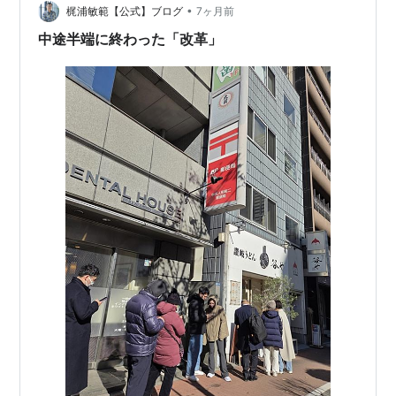
政は分割され ・郵便 ・銀行 ・保険 の3機能に再編…
•
梶浦敏範【公式】ブログ
7ヶ月前
中途半端に終わった「改革」