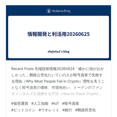
Recent Posts 先端技術情報20260624「確かに頭がおか
しかった」郵政公営化たいていの人が暗号資産で失敗す
る理由（Why Most People Fail in Crypto）理性を失うこ
となく暗号資産の価格、市場地合い、トークンのファン
ダメンタルズを追跡する方法（How to Track Crypto
Prices, Market Sentiment, and Token Fundamentals
#
仮想通貨
#
人工知能
#
IoT
#
暗号資産
Without Losing Your Mind）(2)人々は暗号資産ウォレッ
#
ビットコイン
#
ウオレット
#
銀行
#
郵政民営化
トよりデジタル銀行を好む：保有資産に9%のリターンが