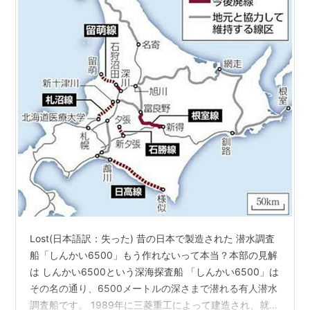
Lost(日本語訳：失った) 昔の日本で製造された 潜水調査
船「しんかい6500」もう作れないって本当？本部の見解
は しんかい6500という深海探査船 「しんかい6500」は
その名の通り、6500メートルの深さまで潜れる有人潜水
調査船です。 1989年に三菱重工によって建造され、就航