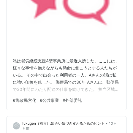
私は就労継続支援A型事業所に最近入所した。ここには、
様々な事情を抱えながらも懸命に働こうとする人たちが
いる。 その中で出会った利用者の一人、Aさんの話は私
に強い印象を残した。 郵便局での30年 Aさんは、郵便局
で30年間にわたり配達の仕事を続けてきた。 担当区域を
歩けば、どの家、どの道にも思い出があるという。郵便
#
郵政民営化
#
公共事業
#
外部委託
局は職制によって別の局に異動する仕組みがあり、私の
住む地域のほとんどを経験したそうだ。 私が自分の住所
を告げると、すぐに「ああ、あそこね」と返ってきた。
•
fukugen（福言）:出会い気づき変わるためのヒント
10ヶ
その一言に、仕事への誇りがにじむ。 郵政民営化で何が
月前
起きたのか 当時の小泉政権は郵政民営化を強く推し進め