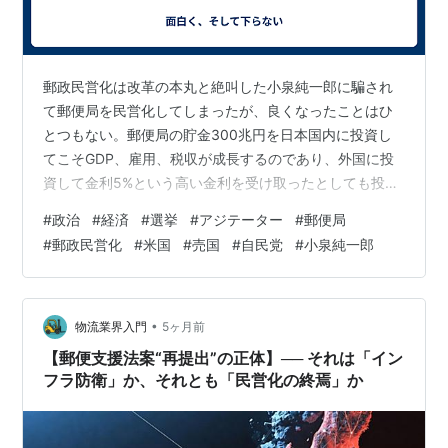
郵政民営化は改革の本丸と絶叫した小泉純一郎に騙され
て郵便局を民営化してしまったが、良くなったことはひ
とつもない。郵便局の貯金300兆円を日本国内に投資し
てこそGDP、雇用、税収が成長するのであり、外国に投
資して金利5%という高い金利を受け取ったとしても投資
したお金を回収できるのは20年後だ。外国に投資してい
#
政治
#
経済
#
選挙
#
アジテーター
#
郵便局
ては日本国民は豊かになれないのだ。 小泉純一郎の郵政
#
郵政民営化
#
米国
#
売国
#
自民党
#
小泉純一郎
民営化解散に私は自民党に投票しなかった。誕生日が遅
かったので選挙権がなかったのだ。選挙権があれば間違
いなく自民党に投票していたので私を遅くに生んでくれ
た両親に感謝だ。自民党に小泉純一郎に投票するという
•
物流業界入門
5ヶ月前
致命的な間違いを犯さずに済んだ。 ～～引…
【郵便支援法案“再提出”の正体】── それは「イン
フラ防衛」か、それとも「民営化の終焉」か