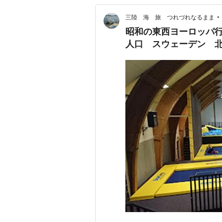
•
三陸 海 旅 つれづれなるまま
昭和の東西ヨーロッパ行 
人口 スウェーデン 北欧