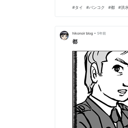
な運河は上流で大量の雨水を
#
タイ
#
バンコク
#
都
#
洪
路に流れ込むのを防いでいます。
立方メートルに達したと報告し
•
hikonoir blog
5年前
都