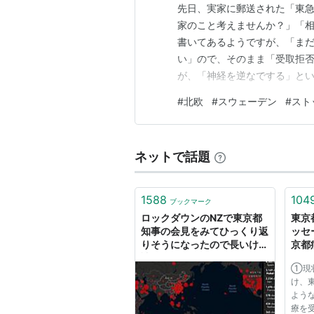
先日、実家に郵送された「東急
家のこと考えませんか？」「
書いてあるようですが、「ま
い」ので、そのまま「受取拒否
が、「神経を逆なでする」という
61）年、転職直後の離職で幸
#
北欧
#
スウェーデン
#
スト
の国を訪れる」条件に合致した
25日（月） 北欧スウェーデン
ネットで話題
1588
104
ブックマーク
ロックダウンのNZで東京都
東京
知事の会見をみてひっくり返
ッセ
りそうになったので長いけど
京都
読んでほしい。｜AUS在住
①現
空飛ぶとーちゃん Ash
け、東
よう
療を