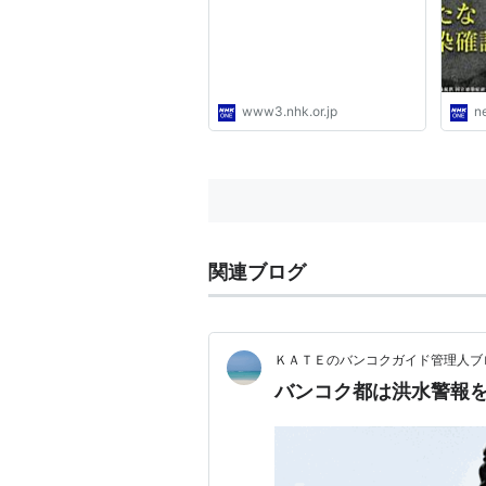
www3.nhk.or.jp
n
関連ブログ
ＫＡＴＥのバンコクガイド管理人ブ
バンコク都は洪水警報