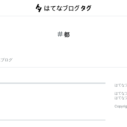
都
連ブログ
はてな
はてな
はてな
Copyrig