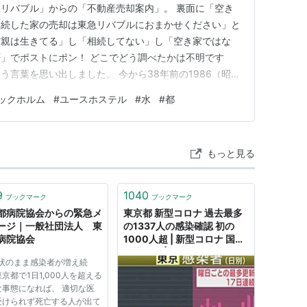
リバブル」からの「不動産売却案内」。 裏面に「空き
相続した家の売却は東急リバブルにおまかせください」と
だ親は生きてる」し「相続してない」し「空き家ではな
」でポストにポン！ どこでどう調べたかは不明です
言葉を思い出しました。 今から38年前の1986（昭和
運にも実現した長旅。 「旅と鉄道好きが一生に一度多く
ックホルム
#
ユースホステル
#
水
#
都
のは、当時東西に分かれていたヨーロッパでした。 8月
滞在8日目。 フラ…
もっと見る
9
1040
ブックマーク
ブックマーク
都病院協会からの緊急メ
東京都 新型コロナ 過去最多
ージ｜一般社団法人 東
の1337人の感染確認 初の
病院協会
1000人超 | 新型コロナ 国内
感染者数 | NHKニュース
状のまま感染者が増え続
京都で1日1,000人を超える
な事態になれば、 適切な医
受けられず死亡する人が出て