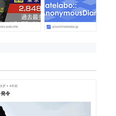
ん
ews.web.nhk
anond.hatelabo.jp
•
ログ
4年前
を発令