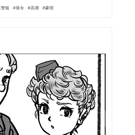
取り込み続けており、多くの地域の過剰な水がこれらの水
水警報
#
発令
#
高潮
#
豪雨
 一方、当局者は、9月8日に上流の流出が毎秒1,850
ました。1日…