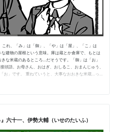
。 これ、「み」は「御」、「や」は「屋」、「こ」は
きな建物の屋根という意味。庫は蔵とか倉庫で、もとは
おきな米蔵のあるところ…だそうです。「御」は「お」
る接頭語。お母さん、おはぎ、おしるこ、おまんじゅう、
「お」です。 重ねていうと、大事なおおきな米蔵…って
、漢字もそうですが本来の成り立ち、読みかたが本来の
んですよ。 これはユーチューブでやってた情報です。
い一つの語に秘められた思…
ゅ』六十一、伊勢大輔（いせのたいふ）