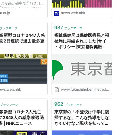
ことが高い確率で予想されま
 ②医療従事者、特に看護師
a.or.jp
news.web.nhk
弊しきってきています。 診
現場での疲労に加え、感染を
から持ち込むことによる病院
987
ブックマーク
ブックマーク
の集団感染を予防するため、
都 新型コロナ 2447人感
福祉保健局は保健医療局と福
...
認 2日連続で過去最多更
祉局に再編されました|サイ
トポリシー|東京都保健医療
局
ews.web.nhk
www.fukushihoken.metro.tokyo.jp
962
ブックマーク
ブックマーク
都 新型コロナ 2人死亡
東京都の「不登校は中学に復
に2848人の感染確認 過
帰するな」こんな指導をしな
 | NHKニュース
きゃいけない現状を知ってほ
しい。都民ファースト、公明
党、都議会自民党などの皆さ