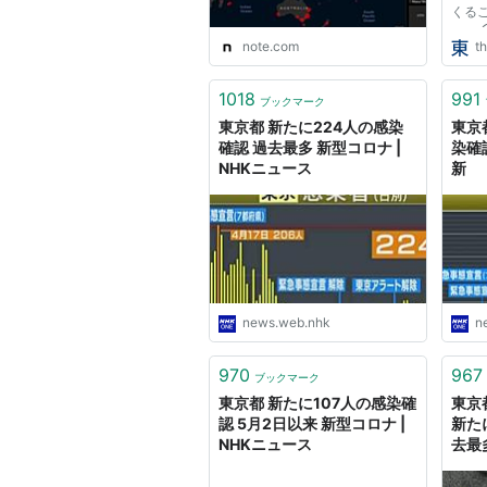
くる
す。
note.com
th
が疲
療の
外部
1018
991
ブックマーク
内で
東京都 新たに224人の感染
東京
10ヶ月
確認 過去最多 新型コロナ |
染確
NHKニュース
新
news.web.nhk
n
970
967
ブックマーク
東京都 新たに107人の感染確
東京
認 5月2日以来 新型コロナ |
新た
NHKニュース
去最多