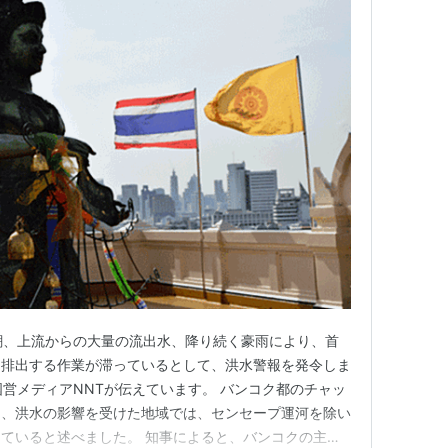
潮、上流からの大量の流出水、降り続く豪雨により、首
を排出する作業が滞っているとして、洪水警報を発令しま
イ国営メディアNNTが伝えています。 バンコク都のチャッ
は、洪水の影響を受けた地域では、センセープ運河を除い
ていると述べました。 知事によると、バンコクの主要