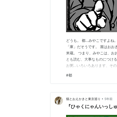
どうも。 都…みやこですよね
「庫」だそうです。 屋はおお
米蔵。 つまり、みやこは、お
とも読む、大事なものにつけ
お粥…いろいろあります、その
いうことです。 日本語ってね
#
都
姿ではないと、いつも僕は思う
こうやって普段なんとも考えな
•
猫とおえかきと東京巡り
5年前
『ひゃくにゃんいっし