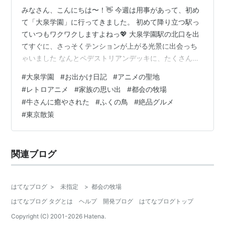
みなさん、こんにちは〜！👋 今週は用事があって、初め
て「大泉学園」に行ってきました。 初めて降り立つ駅っ
ていつもワクワクしますよねっ💖 大泉学園駅の北口を出
てすぐに、さっそくテンションが上がる光景に出会っち
ゃいました なんとペデストリアンデッキに、たくさんの
アニメの銅像たちが並んでいるんです。 実はここ、練馬
#
大泉学園
#
お出かけ日記
#
アニメの聖地
区ゆかりのアニメ作品を紹介するアニメゲートになって
#
レトロアニメ
#
家族の思い出
#
都会の牧場
いるそう✨ 壁面には日本の新旧の名作アニメがずらりと
#
牛さんに癒やされた
#
ふくの鳥
#
絶品グルメ
並んだ、年表パネルもありました。 ★1958年〜1965
#
東京散策
年：生まれる前だけど… 1958年：白蛇伝 1963年：鉄腕
アトム 1963年：狼少年ケン 1965年：ジャングル大帝 こ
こらへんは…
関連ブログ
はてなブログ
>
未指定
>
都会の牧場
はてなブログ タグとは
ヘルプ
開発ブログ
はてなブログトップ
Copyright (C) 2001-
2026
Hatena.