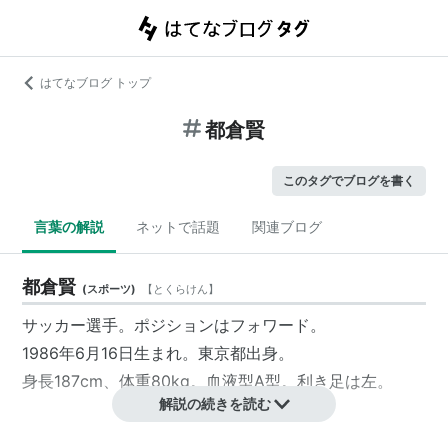
はてなブログ トップ
都倉賢
このタグでブログを書く
言葉の解説
ネットで話題
関連ブログ
都倉賢
(
スポーツ
)
【
とくらけん
】
サッカー選手。ポジションはフォワード。
1986年6月16日生まれ。東京都出身。
身長187cm、体重80kg。血液型A型。利き足は左。
解説の続きを読む
所属クラブ