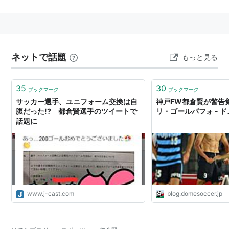
2002-2004
川崎フロンターレU-18
2005-2008.7
ネットで話題
もっと見る
川崎フロンターレ
2008.8-2009
35
30
ブックマーク
ブックマーク
ザスパ草津（2008年は期限付き移籍）
サッカー選手、ユニフォーム交換は自
神戸FW都倉賢が警告
腹だった!? 都倉賢選手のツイートで
リ・ゴールパフォ - 
2010-2013
話題に
ヴィッセル神戸
2014.3-
コンサドーレ札幌
リスト::サッカー選手
www.j-cast.com
blog.domesoccer.jp
リスト::サッカー選手::日本/た行