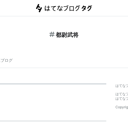
都尉武将
連ブログ
はてな
はてな
はてな
Copyrig