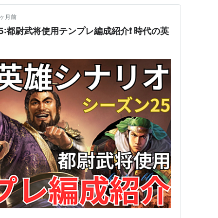
2ヶ月前
:都尉武将使用テンプレ編成紹介❗️ 時代の英