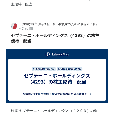
▲約3円） 👉 減配だけど中身はむしろ強い💡 🔥 今回の
主優待 配当
ポイント ✅ 配当は大幅上方修正 👉 上期：21.04円 →
27.38円👉 下期：21.04円 → 27.38円 👉 年間＋12円以上
の増額修正クラ…
「お得な株主優待情報！賢い投資家のための最新ガイド」
•
3ヶ月前
セプテーニ・ホールディングス（4293）の株主
優待 配当
検索 セプテーニ・ホールディングス（４２９３）の株主