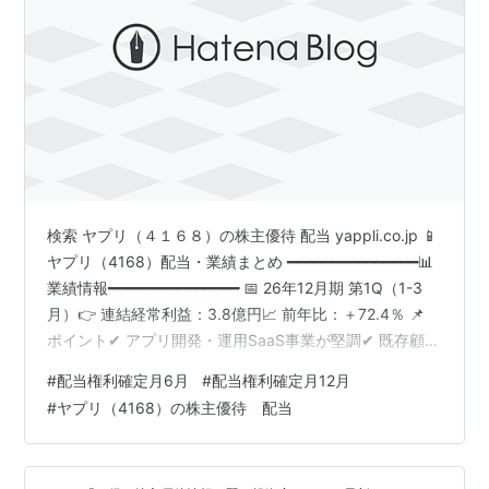
検索 ヤプリ（４１６８）の株主優待 配当 yappli.co.jp 📱
ヤプリ（4168）配当・業績まとめ ━━━━━━━━━━━━━━━📊
業績情報━━━━━━━━━━━━━━━ 📅 26年12月期 第1Q（1-3
月）👉 連結経常利益：3.8億円📈 前年比：＋72.4％ 📌
ポイント✔ アプリ開発・運用SaaS事業が堅調✔ 既存顧客
の単価上昇が寄与✔ 利益成長が大きく加速 📊 通期進捗状
#
配当権利確定月6月
#
配当権利確定月12月
況👉 通期計画：9.8億円📈 進捗率：39.6％（高水準）
#
ヤプリ（4168）の株主優待 配当
📌 ポイント✔ 5年平均（28.5％）を大きく上回る✔ 期初
から好調な滑り出し✔ 上振れ期待あり
━━━━━━━━━━━━━━━📈 収益性（重要指標…