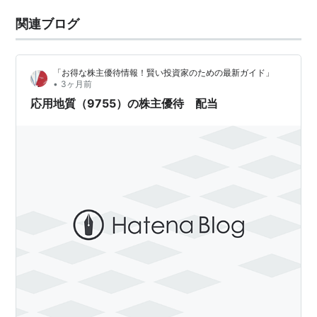
関連ブログ
「お得な株主優待情報！賢い投資家のための最新ガイド」
•
3ヶ月前
応用地質（9755）の株主優待 配当