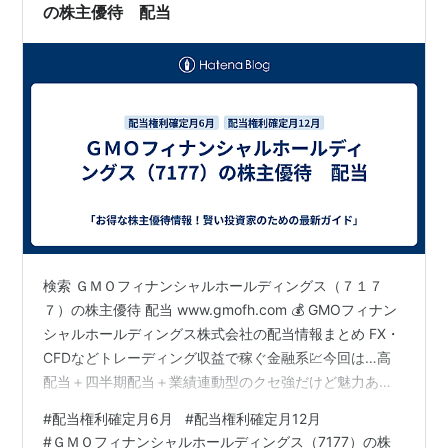
の株主優待 配当
検索 ＧＭＯフィナンシャルホールディングス（７１７
７）の株主優待 配当 www.gmofh.com 💰 GMOフィナン
シャルホールディングス株式会社の配当情報まとめ FX・
CFDなどトレーディング収益で稼ぐ金融系💹今回は…高
配当＋四半期配当＋業績連動型のクセ強だけど魅力ある
銘柄📈✨ 📊 最新配当情報 権利確定月：6月・12月（※実
#
配当権利確定月6月
#
配当権利確定月12月
質は四半期配当）年間配当：54.76円（前期57.58円 →
#
ＧＭＯフィナンシャルホールディングス（7177）の株