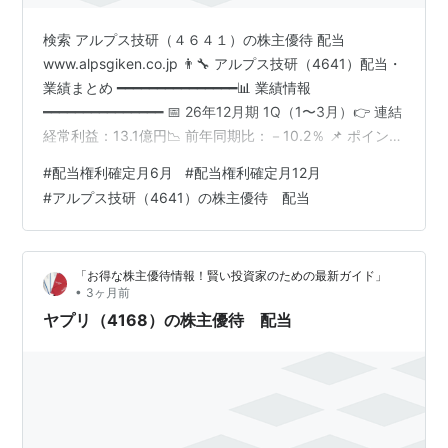
検索 アルプス技研（４６４１）の株主優待 配当
www.alpsgiken.co.jp 👨‍🔧 アルプス技研（4641）配当・
業績まとめ ━━━━━━━━━━━━━━━📊 業績情報
━━━━━━━━━━━━━━━ 📅 26年12月期 1Q（1〜3月）👉 連結
経常利益：13.1億円📉 前年同期比：－10.2％ 📌 ポイント
✔ 技術者派遣需要は底堅い✔ 人件費上昇などが利益圧迫
#
配当権利確定月6月
#
配当権利確定月12月
✔ 利益率はやや低下 📅 上期計画進捗率👉 50.4％ 📌 ポ
#
アルプス技研（4641）の株主優待 配当
イント✔ 5年平均（55.0％）を下回る✔ やや慎重なスタ
ート✔ 通期達成には後半伸びが必要 ━━━━━━━━━━━━━━━
📈 四半期動向（1〜3月期）━━━━━━…
「お得な株主優待情報！賢い投資家のための最新ガイド」
•
3ヶ月前
ヤプリ（4168）の株主優待 配当