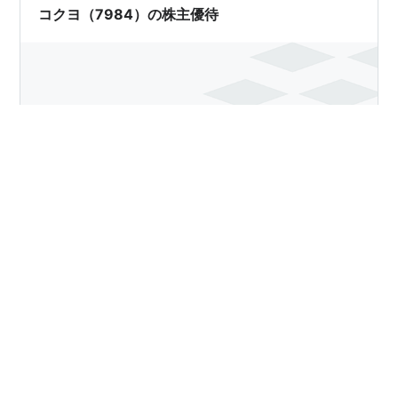
コクヨ（7984）の株主優待
検索 コクヨ（７９８４）の株主優待 www.kokuyo.com
━━━━━━━━━━━━━━━💰 コクヨ 配当・優待まとめ
━━━━━━━━━━━━━━━ 💴 年間配当：24.5円👉 安定配当に注
目 📅 配当権利確定月👉 6月・12月 📌 ポイント✔ 文具大