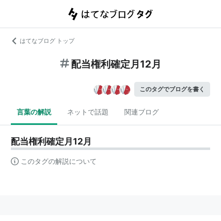
はてなブログ トップ
配当権利確定月12月
このタグでブログを書く
言葉の解説
ネットで話題
関連ブログ
配当権利確定月12月
このタグの解説について