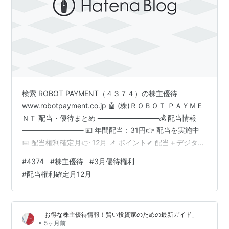
検索 ROBOT PAYMENT（４３７４）の株主優待
www.robotpayment.co.jp 🤖 (株)ＲＯＢＯＴ ＰＡＹＭＥ
ＮＴ 配当・優待まとめ ━━━━━━━━━━━━━━━💰 配当情報
━━━━━━━━━━━━━━━ 💴 年間配当：31円👉 配当を実施中
📅 配当権利確定月👉 12月 📌 ポイント✔ 配当＋デジタル
優待銘柄✔ 成長企業らしい還元強化に注目✔ 長期保有優
#
4374
#
株主優待
#
3月優待権利
遇が大きい✔ 優待インパクトが強め ━━━━━━━━━━━━━━━
#
配当権利確定月12月
🎁 株主優待情報（重要）━━━━━━━━━━━━━━━ 📅 優待権利
確定月👉 3月 🎁 優待内容👉 デジタルギフト（R）✨ 交
換先は、Amazonギフ…
「お得な株主優待情報！賢い投資家のための最新ガイド」
•
5ヶ月前