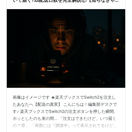
損】
画像はイメージです 🔥楽天ブックスでSwitch2を注文し
たあなたへ【配送の真実】 こんにちは！編集部デスクで
す♪ 楽天ブックスでSwitch2の注文ボタンを押した瞬間、
ホッとしたのも束の間... 「注文はできたけど、いつ届く
の？😰」 「画面には『調達中』って表示されてるけど、