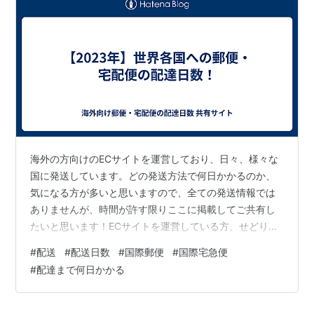
海外の方向けのECサイトを運営しており、日々、様々な
国に発送しています。どの発送方法で何日かかるのか、
気になる方が多いと思いますので、全ての発送情報では
ありませんが、時間が許す限りここに掲載してご共有し
たいと思います！ECサイトを運営している方、せどりを
されている方、海外在住のご友人やご家族に荷物を送り
#
配送
#
配送日数
#
国際郵便
#
国際宅急便
たい方、是非参考にされてください！ 配送先の国 発送日
#
配達まで何日かかる
到着日 配達日数 発送方法 カナダ 2023/1/6 2023/1/12 6
EMS 香港 2023/1/6 2023/1/12 6 国際eパケット オース
トラリア 2023/1/11 更新情報無し(到着済) - 国際eパケッ