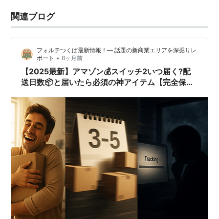
関連ブログ
フォルテつくば最新情報！— 話題の新商業エリアを深掘りレ
•
ポート
8ヶ月前
【2025最新】アマゾン💰スイッチ2いつ届く?配
送日数📦と届いたら必須の神アイテム【完全保存
版】