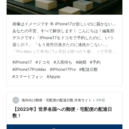
画像はイメージです 🎯 iPhone17が欲しいのに届かない...
あなたの不安、すべて解決します！ こんにちは！編集部
デスクです♪ 「iPhone17をドコモで予約したのに、いつ
届くの？」 「もう発売日過ぎたのに連絡がこない...」
「Pro Maxって本当に1ヶ月以上待つの？😭」 って不安に
なっていませんか？ わかります、わかります！！ せっか
#
iPhone17
#
ドコモ
#
入荷待ち
#
納期
#
予約
く楽しみにしてたのに、入荷待ちの日々って本当にモヤ
#
iPhone17ProMax
#
iPhone17Pro
#
配送日数
モヤしますよね💦 実は2025年9月のiPhone17発売では、
#
スマートフォン
#
Apple
ドコモだけでなく全キャリアで異例の入荷遅延が発生し
てるんです📱 でも安心してください✨ この記事を最後ま
で読めば、あなたの疑問と不安が10…
•
海外向け郵便・宅配便の配達日数 共有サイト
3年前
【2023年】世界各国への郵便・宅配便の配達日
数！