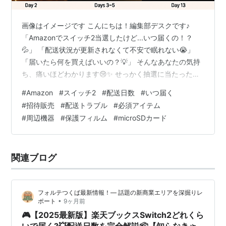
画像はイメージです こんにちは！編集部デスクです♪
「Amazonでスイッチ2当選したけど...いつ届くの！？
💦」 「配送状況が更新されなくて不安で眠れない😭」
「届いたら何を買えばいいの？💡」 そんなあなたの気持
ち、痛いほどわかります😢✨ せっかく抽選に当たったの
に、配送がいつになるかわからないって、本当に落ち着
#
Amazon
#
スイッチ2
#
配送日数
#
いつ届く
かないですよね💦 発売日に遊びたいのに、配送が遅れた
#
招待販売
#
配送トラブル
#
必須アイテム
らどうしよう...置き配で盗まれたら...って心配になっちゃ
#
周辺機器
#
保護フィルム
#
microSDカード
いますよね😰 でも安心してください！🌈 この記事では、
Amazon招待販売で実際に購入した人の配送データ20件
以上を徹底分析！ ✅ 最短2日で届いた人の秘訣 ✅ 13日間
関連ブログ
か…
フォルテつくば最新情報！— 話題の新商業エリアを深掘りレ
•
ポート
9ヶ月前
🎮【2025最新版】楽天ブックスSwitch2どれくら
いで届く?💥配送日数を完全解説📦【知らなきゃ