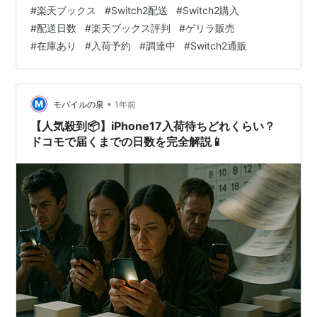
これって大丈夫なの？💦」 「もしかして、発送すらされ
#
楽天ブックス
#
Switch2配送
#
Switch2購入
ないんじゃ...😭」 そんな不安な気持ちで、毎日スマホを
#
配送日数
#
楽天ブックス評判
#
ゲリラ販売
何度もチェックしてませんか？ わかります！ 編集部デス
#
在庫あり
#
入荷予約
#
調達中
#
Switch2通販
クも過去にSwitch初代を楽天ブックスで予約したとき、
同じように不安で眠れない夜を過ごしました😢 SNSを見
れば「2週間経っても届かない」「突然キャンセルされ…
•
モバイルの泉
1年前
【人気殺到📦】iPhone17入荷待ちどれくらい？
ドコモで届くまでの日数を完全解説📱