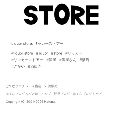
Liquor store. リッカーストアー
#
liquor store
#
liquor
#
store
#
リッカー
#
リッカーストアー
#
酒屋
#
酒屋さん
#
酒店
#
さかや
#
酒販売
はてなブログ
>
未指定
>
酒販売
はてなブログ タグとは
ヘルプ
開発ブログ
はてなブログトップ
Copyright (C) 2001-
2026
Hatena.