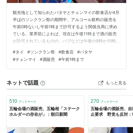
観光地として知られたパタヤとチェンマイの飲食店が4月
半ばのソンクラン祭の期間中、アルコール飲料の販売を
午前0時ないし午前1時まで許可するよう関係当局に求め
ている。業界筋によれば、現在は午後11時まで酒の販売
が許可されているものの、パブなどは午後の9時か10時に
客が来始めるため、多くの店が売り上げが少なく割に合
#
タイ
#
ソンクラン祭
#
飲食店
#
パタヤ
わないとして休業したままだという。 なお、タイ・アル
#
チェンマイ
#
酒販売
#
午前1時まで
コール飲料ビジネス協会のタナコン会長によれば、酒の
販売時間の延長で販売が伸びると予想されるのは主にビ
ール。アルコール度数の高いウイスキーなどは夜の遊興
ネットで話題
もっと見る
施設で多く消費されているが、このような施設の営業は
まだ許可されていないため、販売時間が延…
510
270
ブックマーク
ブックマーク
五輪会場の酒販売、五輪相「ステーク
五輪会場の酒販売、自
ホルダーの存在が」：朝日新聞
止要求 野党も反対：