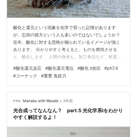
酸化と還元という現象を化学で習った記憶があります
が、忘却の彼方という人も多いのではないでしょうか？
近年、酸化に対する恐怖が煽られているイメージが強く
あります。 分かりやすく考えると、ものを燃焼させる
と、酸化します。 人間の身体も、加工食品など、鮮度が
悪いものを食べていると酸化してくると言われます。 酸
#
酸化還元反応
#
酸化還元電位
#
酸化 ♯炎症
#
ph7.4
化してくると、未病だった症状が、顕在化するという説
#
コーナック
#
重曹 免疫力
明もあります。 酸化還元電位計と言うモノがあります。
酸化還元電位計の電極で水をかきまぜながら計測するの
が基本。 水を平均化するためです。酸化還元電位の基準
は２００！プラス２００以上が酸化水、２００以下が還
•
Manabu with Wasabi
3年前
元水（２００の境界線は純水の標準酸化還元…
光合成ってなんなん？ part.5 光化学系Iをわかり
やすく解説するよ！