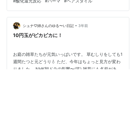
#
酸化還元反応
#
パーマ
#
ヘアスタイル
のがあるか ということについて説明していきます。 髪の
毛の構造 まずは、髪の毛を拡大してみてみましょう!! 実
はざらついている髪の毛 1) 拡大してみると、髪の毛の表
•
面はざらざらしていますね。 表面の段差も、一様の方向
シュナ♡姉さんのゆる〜い日記
3年前
を向いています。 しかし、これでは髪の毛の正体はわか
10円玉がピカピカに！
りません。 髪の…