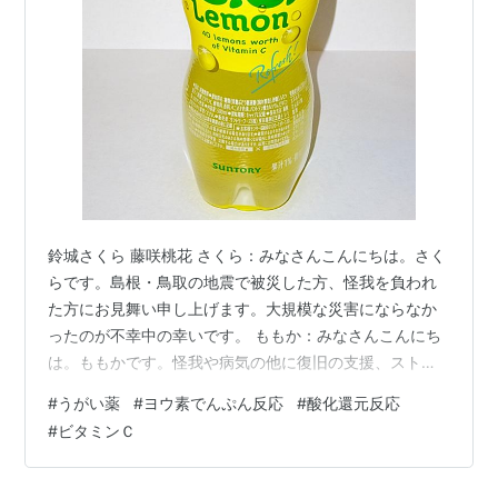
鈴城さくら 藤咲桃花 さくら：みなさんこんにちは。さく
らです。島根・鳥取の地震で被災した方、怪我を負われ
た方にお見舞い申し上げます。大規模な災害にならなか
ったのが不幸中の幸いです。 ももか：みなさんこんにち
は。ももかです。怪我や病気の他に復旧の支援、ストレ
スや心労など心のケアも大事ですね。 さくら：では本題
#
うがい薬
#
ヨウ素でんぷん反応
#
酸化還元反応
前の与太話から。今回は島根・鳥取の応援も兼ねて名物
#
ビタミンＣ
を挙げていこうと思います。かどまさんが思いつくもの
を挙げるので若干偏りがあるかもしれません。 ももか：
かどまさんの知識って変な尖り方をしてますよね。 さく