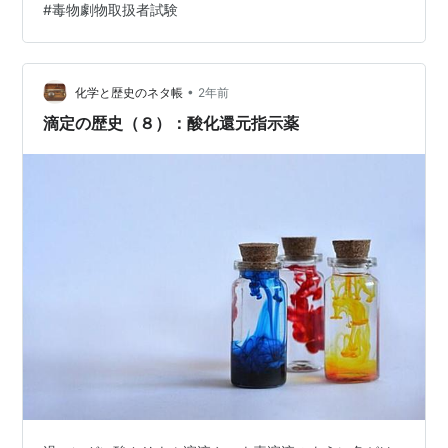
#
毒物劇物取扱者試験
エル電池、ボルタ電池の負極正極の覚え方です、誰かの
お役に立てればいいなと思います。 チャンネル登録お待
ちしております！！！ youtube.com おすすめの参考書
Amazon派の方 第3版 毒物劇物取扱者 合格教本 作者:竹
•
化学と歴史のネタ帳
2年前
尾…
滴定の歴史（８）：酸化還元指示薬