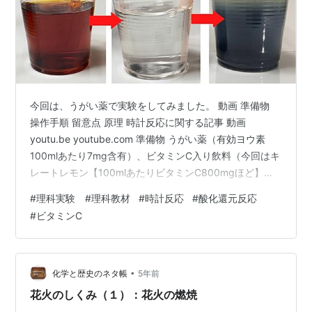
今回は、うがい薬で実験をしてみました。 動画 準備物
操作手順 留意点 原理 時計反応に関する記事 動画
youtu.be youtube.com 準備物 うがい薬（有効ヨウ素
100mlあたり7mg含有）、ビタミンC入り飲料（今回はキ
レートレモン【100mlあたりビタミンC800mgほど】と
チョコラBBスパークリング使用。ビタミンCが多いとよ
#
理科実験 #理科教材
#
時計反応
#
酸化還元反応
い）、ストロー（直径8㎜のもの） 7本、プラカップ 3
#
ビタミンC
つ、水、オキシドール、デンプンのり 操作手順 水をプラ
カップに半分ほど注ぎ、うがい薬を入れる。この際、ス
トローで時折かき混ぜながら、色が濃くなって変わらな
い程度まで入れておくと色の変化が分かりやすい。ス…
•
化学と歴史のネタ帳
5年前
花火のしくみ（１）：花火の燃焼