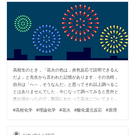
高校生のとき，「花火の色は，炎色反応で説明できるん
だよ」と先生から言われた記憶があります．その当時，
自分は「へ～，そうなんだ」と思ってそれ以上調べるこ
とはありませんでした．今になって調べてみると意外と
奥が深かったので，数回にわたって花火についてまとめ
てみようと思います． 今回はまず，花火の燃焼につい
#
高校化学
#
理論化学
#
花火
#
酸化還元反応
#
原理
て，しくみをみていきたいと思います．
•
りけいのり
6年前