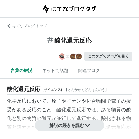
はてなブログ トップ
酸化還元反応
このタグでブログを書く
言葉の解説
ネットで話題
関連ブログ
酸化還元反応
(
サイエンス
)
【
さんかかんげんはんのう
】
化学反応において、原子やイオンや化合物間で電子の授
受がある反応のこと。酸化還元反応では、ある物質の酸
化と別の物質の還元が並行して進行する。酸化される物
解説の続きを読む
質と還元される物質があってはじめて、酸化還元反応が
完結する。