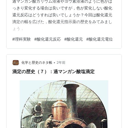
過マンガン酸カリウム溶液やヨウ素溶液のように色がは
っきり変化する場合は良いですが，色が変化しない酸化
還元反応はどうすれば良いでしょうか？今回は酸化還元
滴定の幅を広げた，酸化還元指示薬の歴史をみてみまし
ょう．
#
理科実験
#
酸化還元反応
#
酸化還元
#
酸化還元電位
•
化学と歴史のネタ帳
2年前
滴定の歴史（７）：過マンガン酸塩滴定