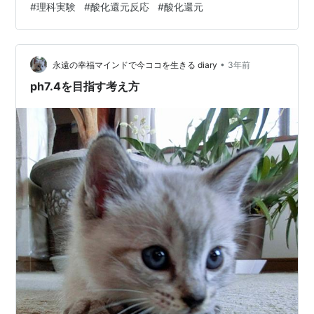
#
理科実験
#
酸化還元反応
#
酸化還元
•
永遠の幸福マインドで今ココを生きる diary
3年前
ph7.4を目指す考え方