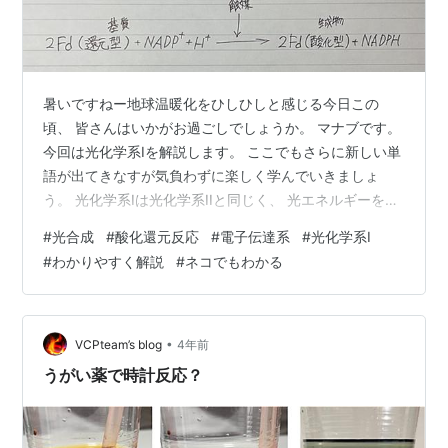
暑いですねー地球温暖化をひしひしと感じる今日この
頃、 皆さんはいかがお過ごしでしょうか。 マナブです。
今回は光化学系Iを解説します。 ここでもさらに新しい単
語が出てきなすが気負わずに楽しく学んでいきましょ
う。 光化学系Iは光化学系IIと同じく、 光エネルギーを吸
収することで機能しています。 光エネルギーが吸収され
#
光合成
#
酸化還元反応
#
電子伝達系
#
光化学系I
たクロロフィルは 励起状態（ストレス溜まった）になり
#
わかりやすく解説
#
ネコでもわかる
そのエネルギーは だんだんと周りに伝えられていきま
す。（蛍光共鳴エネルギー移動） 最終的に一番ストレス
溜まってなさそうな反応中心クロロフィルに エネルギー
が集まり、このクロロフィルを励起させるのです。 スト
•
VCPteam’s blog
4年前
レス溜まってブチギレてこの…
うがい薬で時計反応？