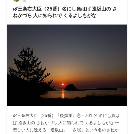
前
法師の僻耳《ひがみみ》で、 松風の音をそう感じている
🌿三条右大臣（25番）名にし負はば 逢坂山の さ
のかもしれませんが、 一度…
ねかづら 人に知られで くるよしもがな
🌿三条右大臣（25番）『後撰集』恋・701 💠 名にし負は
ば 逢坂山の さねかづら 人に知られで くるよしもがな 〜
恋しい人に逢える「逢坂山」 「さ寝」という名のさねか