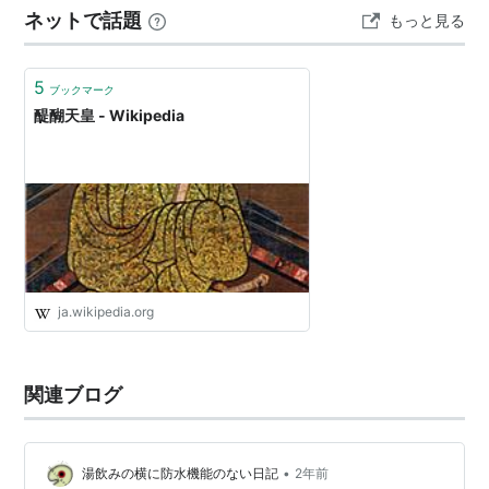
ネットで話題
もっと見る
う記述があり、 これが「十三夜」の月見の始まり…
5
ブックマーク
醍醐天皇 - Wikipedia
ja.wikipedia.org
関連ブログ
•
湯飲みの横に防水機能のない日記
2年前