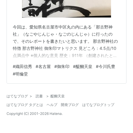
今回は、愛知県名古屋市中区丸の内にある「那古野神
社」（なごやじんじゃ・なごのじんじゃ）に行ったの
で、そのレポートを書きたいと思います。 那古野神社の
特徴 那古野神社 御朱印マトリクス 見どころ：4.5点/10
点満点中 ※個人的な意見 歴史：911年 （創建されたとさ
れる年） 那古野神社マトリクス 比較しやすいようにマト
#
織田信秀
#
名古屋
#
御朱印
#
醍醐天皇
#
今川氏豊
リクスを作ってみたよ あくまでもこのブログとしての見
#
明倫堂
解だからね 那古野神社の特徴 那古野神社の特徴 歴史は
古く醍醐天皇の時代に創建し、愛知県の県社です。 織田
家、豊臣家、徳川家にも縁のある神社。 隣には名古屋東
はてなブログ
>
読書
>
醍醐天皇
照宮があります。
はてなブログ タグとは
ヘルプ
開発ブログ
はてなブログトップ
Copyright (C) 2001-
2026
Hatena.