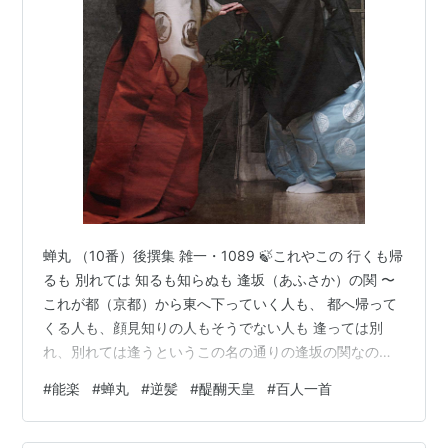
蝉丸 （10番）後撰集 雑一・1089 🍃これやこの 行くも帰
るも 別れては 知るも知らぬも 逢坂（あふさか）の関 〜
これが都（京都）から東へ下っていく人も、 都へ帰って
くる人も、顔見知りの人もそうでない人も 逢っては別
れ、別れては逢うというこの名の通りの逢坂の関なのだ
なあ。 💠蝉丸 せみまる💠 (生没年不詳 十世紀頃？) 宇多
#
能楽
#
蝉丸
#
逆髪
#
醍醐天皇
#
百人一首
天皇の皇子に仕えた雑色、または醍醐天皇の皇子という
説がある。 【蝉丸】は謡曲にもなっています。 謡曲。四
番目物。各流。 作者不詳。 古名「逆髪(さかがみ)」。 延