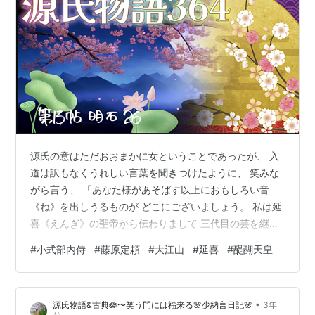
源氏の意はただおおまかに女ということであったが、 入
道は訳もなくうれしい言葉を聞きつけたように、 笑みな
がら言う、 「あなた様があそばす以上におもしろい音
《ね》を出しうるものが どこにございましょう。 私は延
喜《えんぎ》の聖帝から伝わりまして 三代目の芸を継い
だ者でございますが、 不運な私は俗界のこととともに音
#
小式部内侍
#
藤原定頼
#
大江山
#
延喜
#
醍醐天皇
楽もいったんは 捨ててしまったのでございましたが、 憂
鬱な気分になっております時などに時々弾いております
のを、 聞き覚えて弾きます子供が、 どうしたのでござい
•
源氏物語&古典🪷〜笑う門には福来る🌸少納言日記🌸
3年
ますか私の祖父の親王によく似た音を出します。 それは