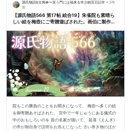
•
源氏物語&古典🪷〜笑う門には福来る🌸少納言日記🌸
3年
学的には数万年(前旧石器時代)岩手県一関市の金流川（き
前
んりゅうがわ）流域の金森遺跡（かなもりいせき)から多
【源氏物語566 第17帖 絵合19】朱雀院も素晴ら
量の牛骨化石が発見され…
しい絵を梅壺にご寄贈遊ばされた。画伯に製作さ
せた大極殿の御櫛の式の立派な絵もあった
院もこの勝負のことをお聞きになって、 梅壺へ多くの絵
を御寄贈あそばされた。 宮中で一年じゅうにある儀式の
中のおもしろいのを 昔の名家が描いて、 延喜《えんぎ》
の帝が御自身で説明をお添えになった 古い巻き物のほか