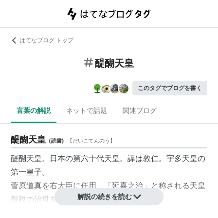
はてなブログ トップ
醍醐天皇
このタグでブログを書く
言葉の解説
ネットで話題
関連ブログ
醍醐天皇
(
読書
)
【
だいごてんのう
】
醍醐天皇。日本の第六十代天皇。諱は敦仁。宇多天皇の
第一皇子。
菅原道真を右大臣に任用、「延喜之治」と称される天皇
解説の続きを読む
親政の治世を行なった。
その御世、「古今和歌集」「延喜格式」などの編纂が行