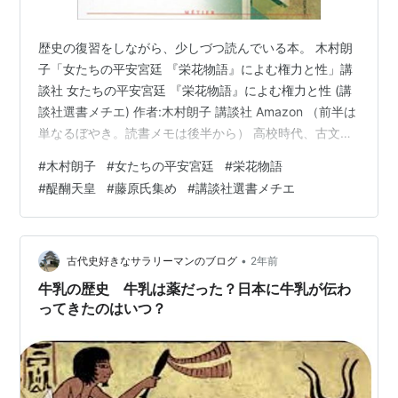
歴史の復習をしながら、少しづつ読んでいる本。 木村朗
子「女たちの平安宮廷 『栄花物語』によむ権力と性」講
談社 女たちの平安宮廷 『栄花物語』によむ権力と性 (講
談社選書メチエ) 作者:木村朗子 講談社 Amazon （前半は
単なるぼやき。読書メモは後半から） 高校時代、古文は
好きで成績もそこそこ良かったのに、日本史は死ぬほど
#
木村朗子
#
女たちの平安宮廷
#
栄花物語
苦手で、定期テストではよく死にかけていた。 どの時代
#
醍醐天皇
#
藤原氏集め
#
講談社選書メチエ
も苦手だったけど、平安時代は特にダメだった。 あの時
代、藤原さんが多すぎる。 そして、天皇の系譜もややこ
しすぎる。😱 その多くてややこしい人々が、入内や降嫁
で絡みあうから、ますます訳がわからなくなる。 藤原さ
•
古代史好きなサラリーマンのブログ
2年前
んちの娘を何人…
牛乳の歴史 牛乳は薬だった？日本に牛乳が伝わ
ってきたのはいつ？