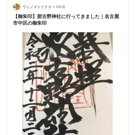
•
喜帝（醍醐天皇）の第四皇子 蝉丸の宮は幼少から盲目だ
ウミノマトリクス
6年前
ったので、 帝は清貫(きよつら)に命じて逢坂山に捨てさ
【御朱印】那古野神社に行ってきました｜名古屋
せ…
市中区の御朱印