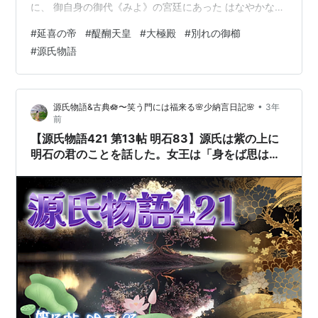
に、 御自身の御代《みよ》の宮廷にあった はなやかな儀
式などをお描かせになった絵巻には、 斎宮《さいぐう》
#
延喜の帝
#
醍醐天皇
#
大極殿
#
別れの御櫛
発足の日の 大極殿《だいごくでん》の別れの御櫛《みぐ
#
源氏物語
し》の式は、 御心《みこころ》に沁《し》んで思召され
たことなのであったから、 特に構図なども 公茂画伯《き
んもちがはく》に詳しくお指図《さしず》をあそばして
•
源氏物語&古典🪷〜笑う門には福来る🌸少納言日記🌸
3年
製作された非常にりっぱな絵もあった。 沈《じん》の木
前
の透かし彫りの箱に入れ…
【源氏物語421 第13帖 明石83】源氏は紫の上に
明石の君のことを話した。女王は「身をば思は
ず」などと儚そうに言っているのを美しく可憐に
思った。