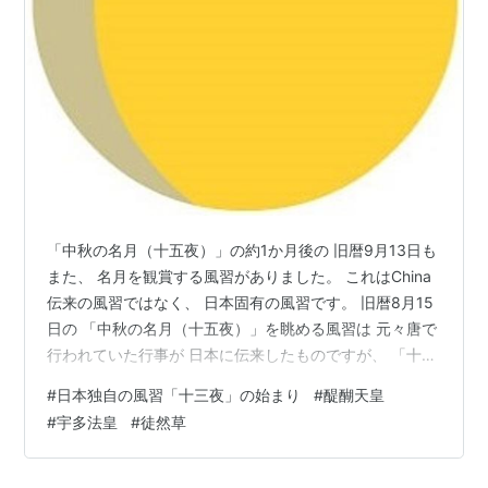
「中秋の名月（十五夜）」の約1か月後の 旧暦9月13日も
また、 名月を観賞する風習がありました。 これはChina
伝来の風習ではなく、 日本固有の風習です。 旧暦8月15
日の 「中秋の名月（十五夜）」を眺める風習は 元々唐で
行われていた行事が 日本に伝来したものですが、 「十三
夜」を愛でる風習は、日本で生まれた 日本独特の風習と
#
日本独自の風習「十三夜」の始まり
#
醍醐天皇
言われています。 そんな「十三夜」の由来については
#
宇多法皇
#
徒然草
様々な説がありますがその代表的な説に、 平安時代に書
かれた『躬恒集』(みつねしゅう) に 「延喜19(919)年9月
13日、 醍醐天皇が月見の宴を催し詩歌を楽しんだ」 とい