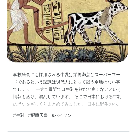
学校給食にも採用される牛乳は栄養満点なスーパーフー
ドであるという認識は現代人にとって疑う余地のない事
でしょう。 一方で最近では牛乳を飲むと良くないという
情報もあり、混乱しています。 そこで日本における牛乳
の歴史をざっくりまとめてみました。 日本に野生のバイ
ソンがいた？ 牛がやってきたのは弥生時代？ 飛鳥時代は
#
牛乳
#
醍醐天皇
#
バイソン
薬だった牛乳 天皇家に愛された牛乳 醍醐天皇の由来は牛
乳？ 庶民にとっての牛乳 まとめ 日本に野生のバイソン
がいた？ 日本にはいつから牛がいたのでしょうか。 考古