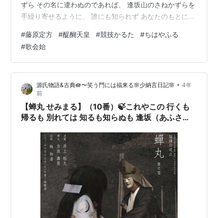
ずら その名に違わぬのであれば、 逢坂山のさねかずらを
手繰り寄せるように、 誰にも知られず あなたのもとにい
く方法を 知りたいものです。 💠三条右大臣🌸さんじょう
#
藤原定方
#
醍醐天皇
#
競技かるた
#
ちはやふる
うだいじん （藤原定方）ふじわらのさだかた（873～
#
歌会始
932年） 醍醐天皇の時 (924年)に右大臣となる。 屋敷が
京都の三条にあったことから、 三条右大臣と呼ばれまし
た。 和歌や音曲にすぐれ 三条右大臣のいくつかの和歌
•
源氏物語&古典🪷〜笑う門には福来る🌸少納言日記🌸
4年
は、 「後撰和歌集」などに伝えられています。 藤原兼…
前
【蝉丸 せみまる】（10番）🍃これやこの 行くも
帰るも 別れては 知るも知らぬも 逢坂（あふさ
か）の関