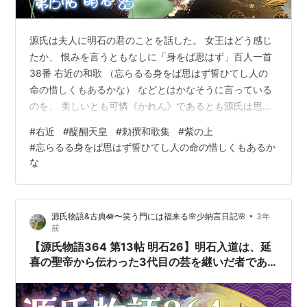
源氏は夫人に明石の君のことを話した。 女王はどう感じ
たか、 恨みを言うともなしに「身をば思はず」百人一首
38番 右近の和歌 （忘らるる身をば思はず誓ひてし人の
命の惜しくもあるかな） などとはかなそうに言っている
のを、 美しいとも可憐《かれん》であるとも源氏は思っ
た。 見ても見ても見飽かぬこの人と別れ別れにいるよう
#
右近
#
醍醐天皇
#
勅撰和歌集
#
紫の上
なことは 何がさせたかと思うと今さらまた恨めしかっ
#
忘らるる身をば思はず誓ひてし人の命の惜しくもあるか
た。 🌷🎼あの日の僕たちへ written by 蒲鉾さちこ🌷 少
な
納言のホームページ 源氏物語&古典 syounagon-web ぜ
ひご覧ください🪷 https://syounagon-web-
1.jimdosite.com 🪷聴く古…
•
源氏物語&古典🪷〜笑う門には福来る🌸少納言日記🌸
3年
前
【源氏物語364 第13帖 明石26】明石入道は、延
喜の聖帝から伝わった3代目の芸を継いだ者であ
るが娘が聞き覚えた。ぜひお聞き入れたいと源氏
に言う。