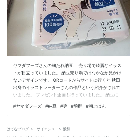
ヤマダフーズさんの麹たれ納豆。 売り場で綺麗なイラス
トが目立っていました。 納豆売り場ではなかなか見かけ
ないデザインです。 QRコードからサイトに行くと 秋田
出身のイラストレーターさんの作品という紹介がされて
いました。 プレゼント企画も行っていました。 納豆に
は、納豆のたれ。 麹とは書いてありません。 綺麗な小粒
#
ヤマダフーズ
#
納豆
#
麹
#
醗酵
#
朝ごはん
の納豆。 納豆専用の器に２パック入れて混ぜます。 程よ
く混ぜたあとにたれを入れます。 もう一度混ぜるとサラ
ッとした粘り具合になりました。 ご飯と一緒にいただき
はてなブログ
>
サイエンス
>
醗酵
ます。 豆も柔らかく、 甘みのある麹が納豆の味を包みま