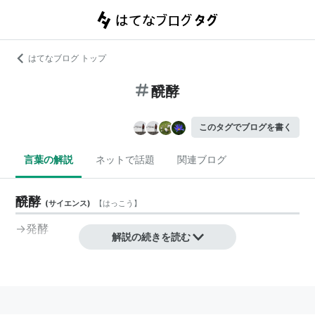
はてなブログ トップ
醗酵
このタグでブログを書く
言葉の解説
ネットで話題
関連ブログ
醗酵
(
サイエンス
)
【
はっこう
】
→
発酵
解説の続きを読む