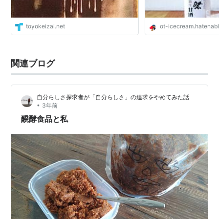
toyokeizai.net
ot-icecream.hatenab
関連ブログ
自分らしさ探求者が「自分らしさ」の追求をやめてみた話
•
3年前
醗酵食品と私