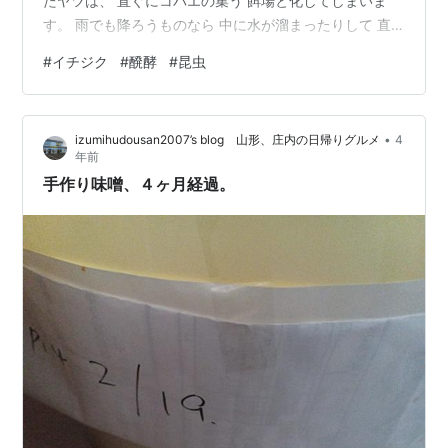
たヤツは、 直ぐにコバエの集う 餌場と化してしまいま
す。 雨でも降ろうものなら 中に水が溜まったりして 直
ぐに酸っぱい香りを 周りに漂わせ始めますね。 もう触ろ
#
イチジク
#
醗酵
#
昆虫
うという気になりません。 そうして放置されたイチジク
には いろんな輩が集まってきていますね。 コガネムシ系
の輩が 大勢を占めています。 コイツはシロテンハナムグ
•
izumihudousan2007’s blog 山形、庄内の日帰りグルメ
4
リ。 近づいて手を伸ばすと びゃっと飛んでまた違う イ
年前
チジクに貪りついてます。 なんか腹立つ。 ٩(๑`^´๑)۶ 下
手作り味噌、４ヶ月経過。
か…