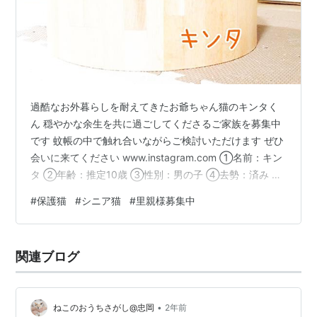
過酷なお外暮らしを耐えてきたお爺ちゃん猫のキンタく
ん 穏やかな余生を共に過ごしてくださるご家族を募集中
です 蚊帳の中で触れ合いながらご検討いただけます ぜひ
会いに来てください www.instagram.com ①名前：キン
タ ②年齢：推定10歳 ③性別：男の子 ④去勢：済み ⑤
検査結果： 猫白血病(−) 猫エイズ：(＋) ⑥検便結果：(−)
#
保護猫
#
シニア猫
#
里親様募集中
⑦ワクチン接種： 2024/3/30済 ⑧保護の経緯： 10年ほ
ど前から、公園で過酷な外生活を送ってきましたが、今
年3月の雨の寒い日にびしょ濡れで震えていたので緊急保
関連ブログ
護しました。保護主宅の事情から狭い部屋で隔離生活し
かさせてあげられず、もっと幸せな余生を…
•
ねこのおうちさがし@忠岡
2年前