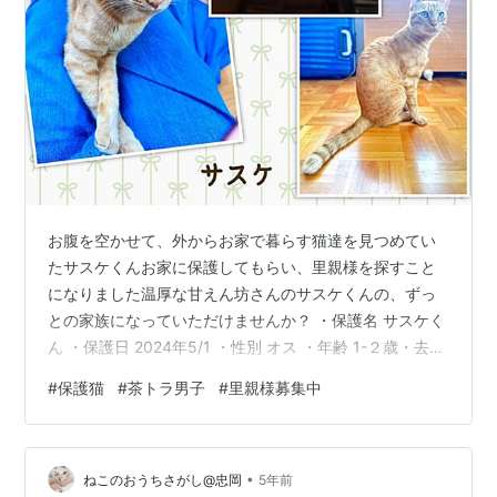
お腹を空かせて、外からお家で暮らす猫達を見つめてい
たサスケくんお家に保護してもらい、里親様を探すこと
になりました温厚な甘えん坊さんのサスケくんの、ずっ
との家族になっていただけませんか？ ・保護名 サスケく
ん ・保護日 2024年5/1 ・性別 オス ・年齢 1-２歳・去勢
手術済 ・保護経緯 ４匹の猫が暮らす、リビングの窓に顔
#
保護猫
#
茶トラ男子
#
里親様募集中
を出すのを見つけました。おなかが空いてるのか中に入
れて欲しいのか、にゃーにゃー泣いてたので、ご飯をあ
げるようになりました。ご飯を置いておくと、他の外猫
•
やタヌキまで集まりだしたので保護する事にしました。
ねこのおうちさがし@忠岡
5年前