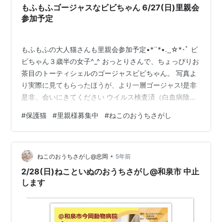
www.instagram.com 譲渡会の詳細は↓↓↓ www.izu…
もふもふゴージャスなビビちゃん 6/27(日)里親会
参加予定
もふもふの大人猫さんも里親会参加予定•*¨*•.¸¸☆*･ﾟ ビ
ビちゃん３歳半の女子^_^ おっとりさんで、ちょっぴりお
茶目のトーティシェルのゴージャスビビちゃん。 写真よ
り実際に見てもらったほうが、より一層ゴージャス!是非
是非、会いにきてください ウイルス検査済（白血病陰
性・エイズ陰性）ブロードライン済避妊手術済駆虫済み
#
保護猫
#
里親様募集中
#
ねこのおうちさがし
地域猫として生きてきました。性格が温厚で、安心でき
る環境でゆっくりと暮らさせてあげたくて保護し、里親
募集に至りました ビビちゃんを家族に迎え入れる事、ご
•
検討いただけませんか？ 里親会の詳細はこちら↓
ねこのおうちさがし@忠岡
5年前
www.izumineko22.com 里親募集サイト ハグー掲載中で
2/28(日)ねこといぬのおうちさがし@和泉市 中止
す …
します