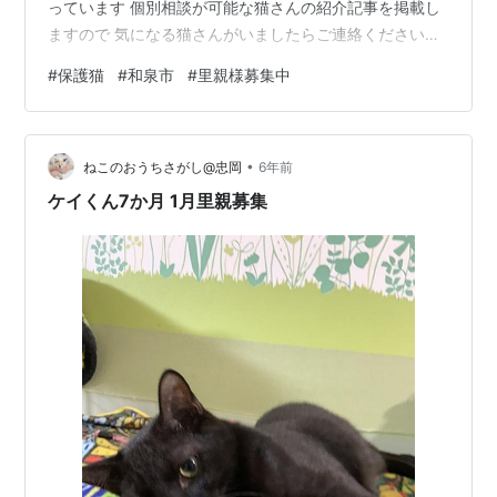
っています 個別相談が可能な猫さんの紹介記事を掲載し
ますので 気になる猫さんがいましたらご連絡くださいま
せ アンケートにお答えいただき、保護主におつなぎしま
#
保護猫
#
和泉市
#
里親様募集中
す ご縁がつながりますように(-人-) お問い合わせはメー
ルまたはLINEにてお願いします
izuminekoinu☆yahoo.co.jp ☆を@にしてください
•
ねこのおうちさがし@忠岡
6年前
ケイくん7か月 1月里親募集