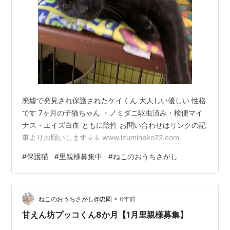
廃墟で発見され保護されたケイくん 大人しい優しい 性格
です 7ヶ月の子猫ちゃん ・ノミダニ駆虫済み・検便マイ
ナス・エイズ白血 ともに陰性 お問い合わせはリンクの記
事よりお願いします↓↓ www.izumineko22.com
#
保護猫
#
里親様募集中
#
ねこのおうちさがし
•
ねこのおうちさがし@忠岡
6年前
甘えん坊プッコくん8か月【1月里親様募集】