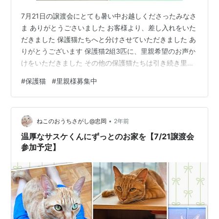
7月21日の譲渡会にとても暑い中お越しくださったみなさ
ま ありがとうごさいました お客様より、差し入れをいた
だきました 保護猫たちへと分けさせていただきました あ
りがとうございます 保護猫2組3匹に、里親希望のお声か
けをいただきました その他の保護猫たちは引き続き里親
様募集中です ぜひ次回もお越しください 次回 2024年8
#
保護猫
#
里親様募集中
月18日(日) ☆第3(日)定例開催 時間 : 午後２時～４時 場
所 : 永福寺 大阪府泉北郡忠岡町忠岡南１丁目１４−３ 南
海本線忠岡駅より徒歩約5分 ☆会場へのお問い合わせは
•
固くお断りします。 ☆里親希望申込は先着順ではありま
ねこのおうちさがし@忠岡
2年前
せん☆ 里親会終了後に検討させていただきますの…
温厚なサスケくんにずっとのお家を【7/21譲渡会
参加予定】