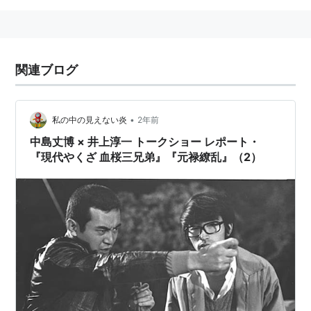
関連ブログ
•
私の中の見えない炎
2年前
中島丈博 × 井上淳一 トークショー レポート・
『現代やくざ 血桜三兄弟』『元禄繚乱』（2）