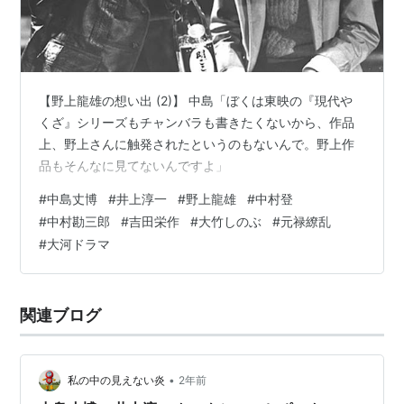
【野上龍雄の想い出 (2)】 中島「ぼくは東映の『現代や
くざ』シリーズもチャンバラも書きたくないから、作品
上、野上さんに触発されたというのもないんで。野上作
品もそんなに見てないんですよ」
#
中島丈博
#
井上淳一
#
野上龍雄
#
中村登
#
中村勘三郎
#
吉田栄作
#
大竹しのぶ
#
元禄繚乱
#
大河ドラマ
関連ブログ
•
私の中の見えない炎
2年前