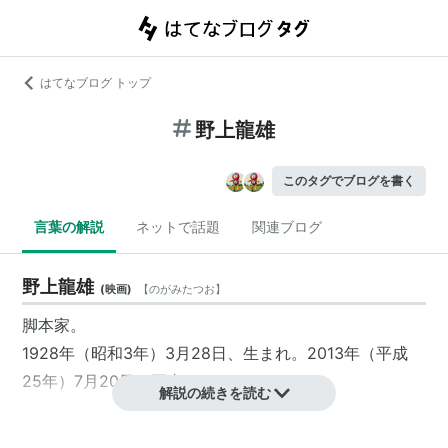
はてなブログ トップ
野上龍雄
このタグでブログを書く
言葉の解説
ネットで話題
関連ブログ
野上龍雄
(
映画
)
【
のがみたつお
】
脚本家
。
1928年（昭和3年）3月28日、生まれ。2013年（平成
25年）7月20日、死去。
解説の続きを読む