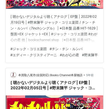
[ 聴かないデジタルより聴くアナログ | EP盤 | 2022年02
月19日号 | #野末陳平 ジャック・コリエ楽団 / チン・チ
ン・ルンバ（7inchシングル） | ※日本盤 品番:HIT-1629 |
盤面=EX ジャケット=EX | #ジャック・コリエ楽団 #わが
心の君 他 | bookschannel.shop ［※日本盤 品番:HIT-
1629］［盤面=EX］［ジャケット=EX］［※ビニール外袋
#
ジャック・コリエ楽団
#
チン・チン・ルンバ
保護袋を新品交換して配送致します］［店舗併売の為、
#
エディー・クリスティアーニ
#
わが心の君
#
野末陳平
時間差で売切れの場合がございます。何卒ご了承の上ご
注文をお願い申し上げます］ [スポンサードリンク]
Martin アコースティックギター …
•
本買取八尾市(全国対応) Books Channel本屋物語
5年前
[ 聴かないデジタルより聴くアナログ | EP盤 |
2022年02月05日号 | #野末陳平 ジャック・コリ
エ楽団 / チン・チン・ルンバ（7inchシングル） |
※日本盤 品番:HIT-1629 | 盤面=EX ジャケット
=EX | #ジャック・コリエ楽団 #わが心の君 他 |