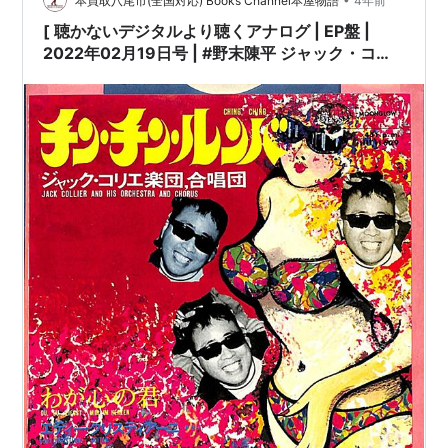
本買取八尾市(全国対応) Books Channel本屋物語
4年前
[ 聴かないデジタルより聴くアナログ | EP盤 |
2022年02月19日号 | #野末陳平 ジャック・コリ
エ楽団 / チン・チン・ルンバ（7inchシングル） |
※日本盤 品番:HIT-1629 | 盤面=EX ジャケット
=EX | #ジャック・コリエ楽団 #わが心の君 他 |