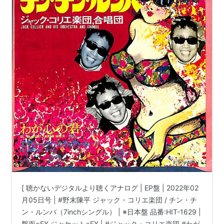
[ 聴かないデジタルより聴くアナログ | EP盤 | 2022年02
月05日号 | #野末陳平 ジャック・コリエ楽団 / チン・チ
ン・ルンバ（7inchシングル） | ※日本盤 品番:HIT-1629 |
盤面=EX ジャケット=EX | #ジャック・コリエ楽団 #わが