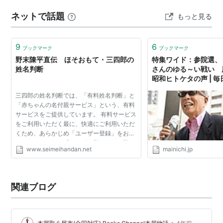
ルの阿川さんの本は、論語をよく知らないとする著者が
ネットで話題
もっと見る
各エピソードを通じて論語の世界に入っていくユーモア
あふれるエッセイ集でとても面白かった…
9
6
ブックマーク
ブックマーク
野末陳平直伝 ほそおもて・三四郎の
特集ワイド：参院選、
姓名判断
さんのゆる～い戦い 
昭和ヒトケタの声 | 
三四郎の姓名判断では、「有料姓名判断」と
「赤ちゃんの名付親サービス」という、有料
サービスをご提供しています。 有料サービス
をご利用いただく最に、快適にご利用いただ
くため、あらかじめ「ユーザー登録」をお願
いしております。「ユーザー登録」は、登録
www.seimeihandan.net
mainichi.jp
料も年会費も必要ありません。 有料サービス
の全てのページ...
関連ブログ
•