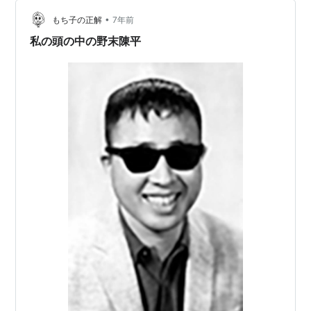
ことはないだろう。 これは、世の中の皆さんを見ている
•
と実際に感じるところである（もっとも因果関係が逆
もち子の正解
7年前
で、ボケてないから行く場所も用事もある、のかもしれ
私の頭の中の野末陳平
ない。そのへんは一種、要研究かも） …