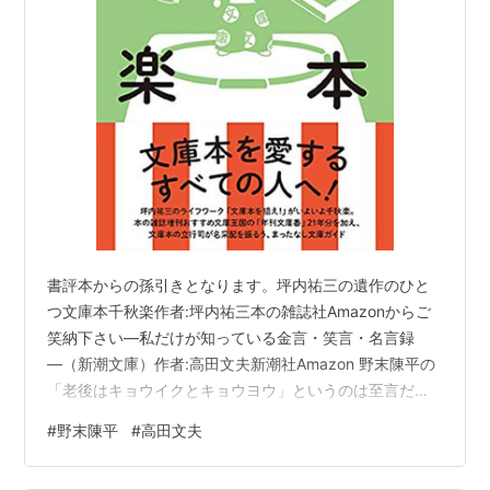
書評本からの孫引きとなります。坪内祐三の遺作のひと
つ文庫本千秋楽作者:坪内祐三本の雑誌社Amazonからご
笑納下さい―私だけが知っている金言・笑言・名言録
―（新潮文庫）作者:高田文夫新潮社Amazon 野末陳平の
「老後はキョウイクとキョウヨウ」というのは至言だ。
「キョウイクとキョウヨウ」というのは「教育」と「教
#
野末陳平
#
高田文夫
養」ではない。「今日行く」ところと「今日の用事」と
いう意味だ。 たしかにこの二つがしっかりあればボケる