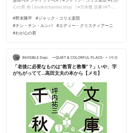
心の君 他 | bookschannel.shop ［※日本盤 品番:HIT-
1629］［盤面=EX］［ジャケット=EX］［※ビニール外袋
#
野末陳平
#
ジャック・コリエ楽団
保護袋を新品交換して配送致します］［店舗併売の為、
#
チン・チン・ルンバ
#
エディー・クリスティアーニ
時間差で売切れの場合がございます。何卒ご了承の上ご
#
わが心の君
注文をお願い申し上げます］ [スポンサードリンク]
Martin アコースティックギター …
•
INVISIBLE Dojo. ーQUIET & COLORFUL PLACE-
5年前
「老後に必要なものは”教育と教養”？」いや、字
がちがってて…高田文夫の本から【メモ】