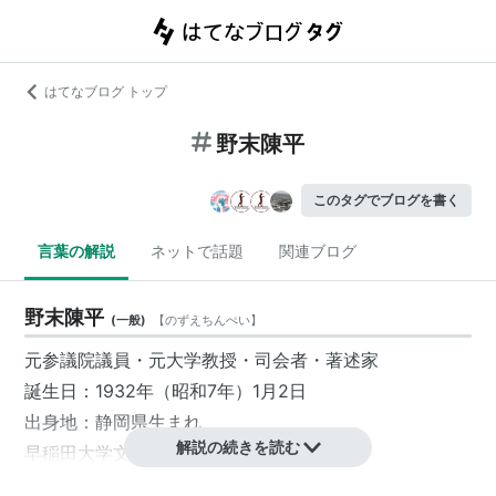
はてなブログ トップ
野末陳平
このタグでブログを書く
言葉の解説
ネットで話題
関連ブログ
野末陳平
(
一般
)
【
のずえちんぺい
】
元参議院議員・元大学教授・司会者・著述家
誕生日：1932年（昭和7年）1月2日
出身地：静岡県生まれ
解説の続きを読む
早稲田大学文学部東洋哲学科卒