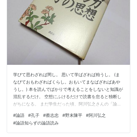
学びて思わざれば罔し。 思いて学ばざれば殆うし。 (ま
なびておもわざればくらし。おもいてまなばざればあや
うし。) 本を読んでばかりで考えることをしないと知識が
混乱するだけ。 空想にふけるだけで読書を怠ると独断し
がちになる。 まだ学生だった頃、阿川弘之さんの「論語
知らずの論語読み」を読むまでは、論語は男子を律する
#
論語
#
孔子
#
蔡志忠
#
野末陳平
#
阿川弘之
ことわざ集で、「女子と小人とは養い難し」といった現
#
論語知らずの論語読み
代では掲載要注意(笑)の思想を持つ学問と思っていまし
た。「論語読みの論語知らず」をひっくり返したタイト