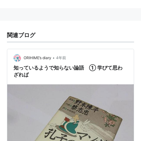
1971年（昭和46年）、参議院選初当選。無所属から
始まり、
新自由クラブ
、
税金党
（党首）、
自由民主
党
、
新進党
などを渡り歩いた。
1995年（平成7年）、4期24年をもって任期満了。
関連ブログ
1996年（平成8年）、
大正大学
教授に。
1999年（平成11年）、東京都知事選挙に出馬表明す
•
ORIHIME’s diary
4年前
るも後日取り止め。
知っているようで知らない論語 ① 学びて思わ
2002年（平成14年）、勲二等
旭日重光章
受章。
ざれば
2003年（平成15年）、大正大学を定年退職。
主な出演作品・出演番組
千夜一夜物語
（観客役） ＊アニメ映画
霊感ヤマカン第六感
（2代目司会者）
談志・陳平の言いたい放だい
…など。