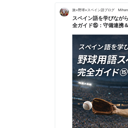
旅×野球×スペイン語ブログ Miha
スペイン語を学びなが
全ガイド⑮：守備連携