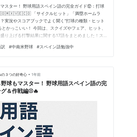
マスター！ 野球用語スペイン語の完全ガイド⑫：打球
🇴🇲🇽🇻🇪🇨🇴 「サイクルヒット」「満塁ホームラ
？実況やスコアブックでよく聞く“打球の種類・ヒット
るとかっこいい！ 今回は、スクイズやフェア、ヒット、
盛り上げる打撃結果に関する17語をまとめました！ス
ヤー同士の会話にも役立ちます。 ¡Vamos a batear
通訳
#
中南米野球
#
スペイン語勉強中
打とう！） 前回の記事は、こちらから⬇️ www.mi-vida-es-
•
ruの３つの好奇心
1年前
ー！ 野球用語スペイン語の完
グ＆作戦編⚾🔥