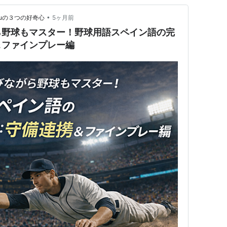
•
ruの３つの好奇心
5ヶ月前
ら野球もマスター！野球用語スペイン語の完
＆ファインプレー編