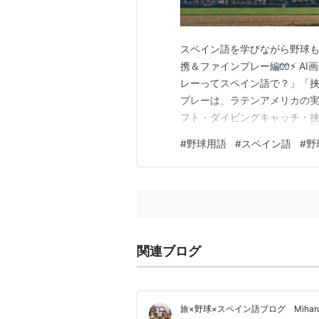
スペイン語を学びながら野球
携＆ファインプレー編🧤⚡ AI画像
レーってスペイン語で？」「
プレーは、ラテンアメリカの
フト・ダイビングキャッチ・挟
選して紹介します⚾✨実況が聞
#
野球用語
#
スペイン語
#
野
ますよ。 前回の記事⬇️ www.mi-v
ー関…
関連ブログ
旅×野球×スペイン語ブログ Miha