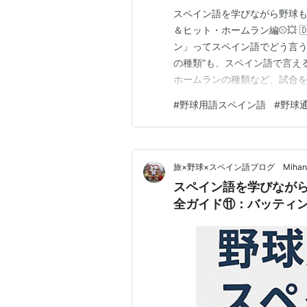
スペイン語を学びながら野球も
＆ヒット・ホームラン編⚾💥 🇩
ン」ってスペイン語でどう言う
の種類”も、スペイン語で言え
ホームランの種類など、試合を
ペイン語圏での野球実況や、プレイ
#
野球用語スペイン語
#
野球
un jonrón!🔥（ホームランを
si…
旅×野球×スペイン語ブログ Miha
スペイン語を学びながら野球もマスタ
全ガイド⑪：バッティン