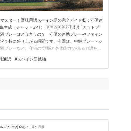
もマスター！野球用語スペイン語の完全ガイド⑮：守備連
生成（チャットGPT） 🇩🇴🇻🇪🇲🇽🇨🇴「カットプ
挟殺プレーはどう言うの？」守備の連携プレーやファイン
実況で特に盛り上がる瞬間です。今回は、中継プレー・シ
殺プレーなど、守備の“頭脳と身体能力”が光る11語を厳
き取れるようになると、試合の見え方が一段階アップし
球通訳
#
スペイン語勉強
ida-es-siempre-libre.net 🧤 守備連携＆ファインプレ
•
ruの３つの好奇心
10ヶ月前