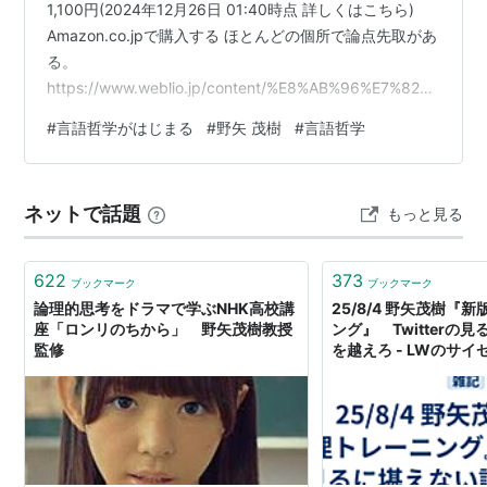
1,100円(2024年12月26日 01:40時点 詳しくはこちら)
Amazon.co.jpで購入する ほとんどの個所で論点先取があ
る。
https://www.weblio.jp/content/%E8%AB%96%E7%82%
B9%E5%85%88%E5%8F%96 論点先取とは何？ わかり
#
言語哲学がはじまる
#
野矢 茂樹
#
言語哲学
やすく解説 Weblio辞書論点先取とは?ウィキペディア小
見出し辞書。 論点先取（ろんてんせんしゅ、英: Begging
the question、羅www.weblio.jp 誤った前提で議論を進め
ネットで話題
もっと見る
ているというか、言いたい結論あ…
622
373
ブックマーク
ブックマーク
論理的思考をドラマで学ぶNHK高校講
25/8/4 野矢茂樹『
座「ロンリのちから」 野矢茂樹教授
ング』 Twitterの
監修
を越えろ - LWのサイ