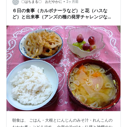
•
〇はちまる〇 おだやかに
2ヶ月前
６日の食事（カルボナーラなど）と花（ハスな
ど）と出来事（アンズの種の発芽チャレンジな
ど）
朝食は、 ごはん・大根とにんじんのみそ汁・れんこんの
おかか煮・ぶどうです。 台所の片づけ・仏壇と神棚のお