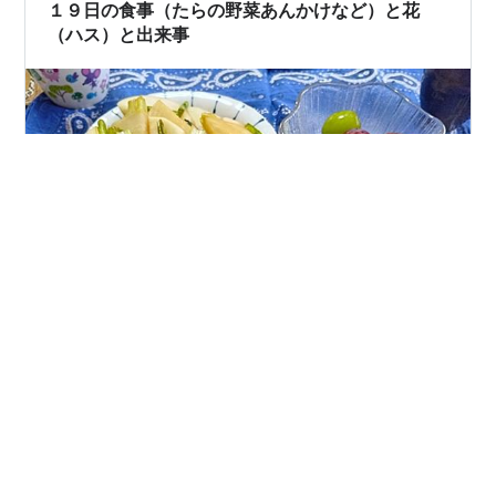
って出してみた。もうレトロ感が出てしまって…
１９日の食事（たらの野菜あんかけなど）と花
（ハス）と出来事
朝から強い陽射しです。朝食は、 ごはん・ごろっと野菜
のポトフ風スープ・かぶのポン酢炒め・ぶどうです。 い
つものように、片付け・掃除・植物の世話をしました。