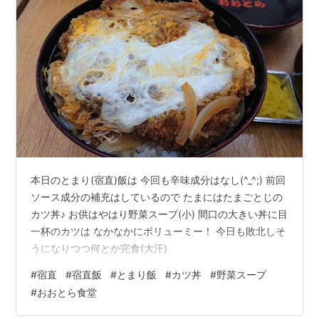
本日のとまり(宿直)飯は 今回も辛味成分はなし(^_^;) 前回
ソース成分の補充はしているので たまにはたまごとじの
カツ丼♪ お供はやはり野菜スープ(小) 間口の大きい丼に目
一杯のカツは なかなかにボリューミー！ 今日も敗北しそ
うになりつつ何とか完食(大汗)
#
宿直
#
宿直飯
#
とまり飯
#
カツ丼
#
野菜スープ
#
おおとら食堂