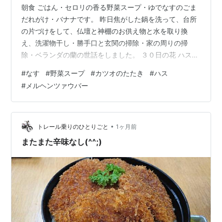
朝食 ごはん・セロリの香る野菜スープ・ゆでなすのごま
だれがけ・バナナです。 昨日焦がした鍋を洗って、台所
の片づけをして、仏壇と神棚のお供え物と水を取り換
え、洗濯物干し・勝手口と玄関の掃除・家の周りの掃
除・ベランダの蘭の世話をしました。 ３０日の花 ハス
（美中紅）です。 今年１０個目の花になりました。パチ
#
なす
#
野菜スープ
#
カツオのたたき
#
ハス
パチパチ。うれしいです。 メルヘンツァウバーです。 あ
#
メルヘンツァウバー
まりきれいに撮れていない。残念。 健康診断の予約を母
と私の分を取りました。 窓のさんふき・トイレ掃除をし
ました。 昼食後買い物に行きました。このあたりから、
再び頭痛が・・・ 宅配ボックスの天板づくり② 杉板の
•
トレール乗りのひとりごと
1ヶ月前
はじを隠すように細い杉板をはりまし…
またまた辛味なし(^^;)