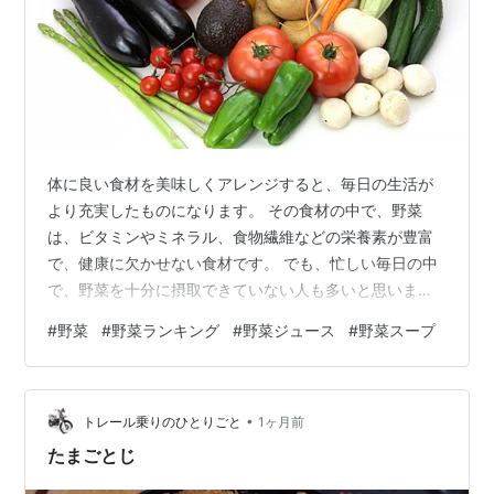
体に良い食材を美味しくアレンジすると、毎日の生活が
より充実したものになります。 その食材の中で、野菜
は、ビタミンやミネラル、食物繊維などの栄養素が豊富
で、健康に欠かせない食材です。 でも、忙しい毎日の中
で、野菜を十分に摂取できていない人も多いと思いま
す。 今回は、体にいい野菜に焦点を当て、それらのラン
#
野菜
#
野菜ランキング
#
野菜ジュース
#
野菜スープ
キングから、ジューシーなジュースや温かいスープのレ
シピまで幅広くご紹介します。 ぜひ、このブログを参考
に、毎日の食事に野菜を取り入れて、健康的な生活を送
•
りましょう。 ***目次*** 体にいい野菜ランキング！おす
トレール乗りのひとりごと
1ヶ月前
すめの栄養豊富な野菜とは？ 体にいい野菜ランキング 簡
たまごとじ
単で美味しい野菜ジュースの作り方…