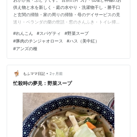
供え物と水を新しく・庭の水やり・洗濯物干し・勝手口
と玄関の掃除・家の周りの掃除・母のデイサービスの見
送り・ベランダの蘭の世話・窓のさんふき・トイレ掃除
をしました。 ６日の花 ハス（美中紅）４個目です。４
#
れんこん
#
スパゲティ
#
野菜スープ
日・５日・６日と３日連続で咲くのは珍しいです。ほと
#
豚肉のチンジャオロース
#
ハス（美中紅）
んどは１日で、２日目には、花びらが落ち始めます。今
#
アンズの種
回が初めてのような気がします。 ハス（美中紅）５個目
です。昨日よりもきれいにひらきました。今年は、一つ
一つの花の花期が長いのかな？ アンズの発芽チャレンジ
アンズの実です。地面に落ちている実を拾…
•
もふママ日記
2ヶ月前
忙殺時の夢見：野菜スープ