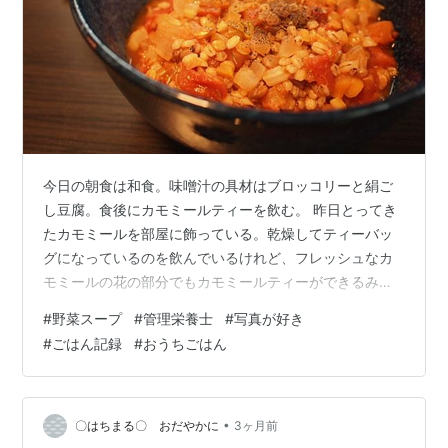
今日の朝食は和食。味噌汁の具材はブロッコリーと絹ご
し豆腐。食後にカモミールティーを飲む。 昨日とってき
たカモミールを部屋に飾っている。乾燥してティーバッ
グになっているのを飲んでいるけれど、フレッシュなカ
モミールの花の部分でもカモミールティーができるみた
い。今度やってみようかな。花瓶に刺してあると可愛ら
#
野菜スープ
#
管理栄養士
#
写真が好き
しいので、なかなか飲む気にならないかもしれないけれ
#
ごはん記録
#
おうちごはん
ど。 丸パンの仕込みをする。発酵させている間に夫とお
散歩。久しぶりにカメラを持って。 15年ほど前に買い、
大事に使っていたカメラ。ここ最近はしまったままでま
ったく使っていなかった。急にまたカメラを始めたくな
•
〇はちまる〇 おだやかに
3ヶ月前