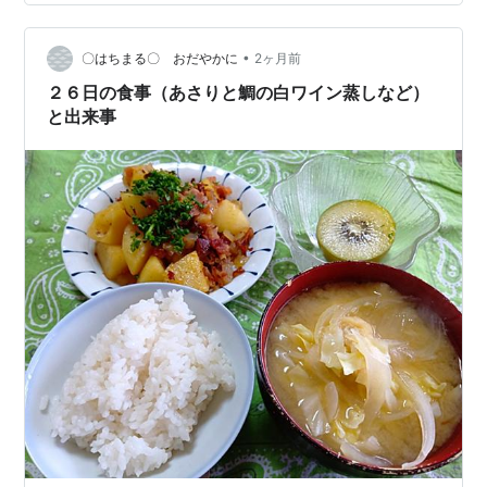
かも、その２匹はちっちゃい子猫ちゃん。ひとりはきり
んさん的に真っ白。もう一人はキャラコ風。いったいど
•
こから湧いてきたのか（猫は湧くのか！）どうしよう、
〇はちまる〇 おだやかに
2ヶ月前
これで８匹だよ（何故かみかんさんをも計算に入れてい
２６日の食事（あさりと鯛の白ワイン蒸しなど）
る）。 とにかく、猫トイレを増やさないと！猫ご…
と出来事