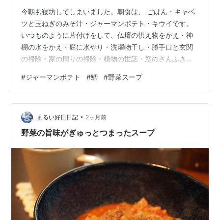
今朝も寝坊してしまいました。朝食は、 ごはん・キャベ
ツと玉ねぎのみそ汁・ジャーマンポテト・キウイです。
いつものように片付けをして、仏壇の供え物をかえ・神
棚の水をかえ・庭に水やり・洗濯物干し・勝手口と玄関
の掃除・家の周りの掃除・植物の世話・窓のさんふき・
トイレ掃除をしました。クンシランに油かすと骨粉を与
#
ジャーマンポテト
#
鯛
#
野菜スープ
えました。 午後は、宅配ボックスの天板が、割れて雨が
しみ込むようになったので、修理をしました。薄いアク
リル板を購入して、打ち付けたのですが、今までしみ込
•
んだ湿気がこもる感じになってしまい失敗かもしれない
まるい好日日記
2ヶ月前
です。天板ごと変える方がよかったかもです。 洗濯物を
野菜の旨味がぎゅっとつまったスープ
取り込みたたみました。 雨戸を閉めました。…