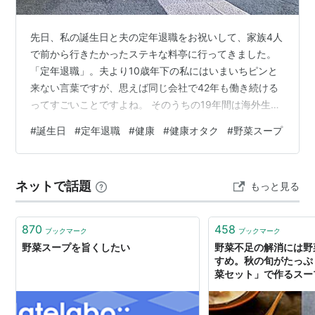
先日、私の誕生日と夫の定年退職をお祝いして、家族4人
で前から行きたかったステキな料亭に行ってきました。
「定年退職」。夫より10歳年下の私にはいまいちピンと
来ない言葉ですが、思えば同じ会社で42年も働き続ける
ってすごいことですよね。 そのうちの19年間は海外生活
で大変なこともあったでしょうが、病気や怪我もせず元
#
誕生日
#
定年退職
#
健康
#
健康オタク
#
野菜スープ
気に過ごしてくれたことに感謝です。長い間お疲れ様で
した。 今後は心機一転、外国人に日本語を教える日本語
教師として第二の人生を歩むそうです。 立派な門構えと
ネットで話題
もっと見る
ステキな庭園が見渡せる個室で、豆腐懐石をいただきま
した。 メンズにはヘルシーすぎるかと思ったけど、コー
ス料理をゆっくりいただいたのでお…
870
458
ブックマーク
ブックマーク
野菜スープを旨くしたい
野菜不足の解消には野
すめ。秋の旬がたっぷ
菜セット」で作るスープ
ソレドコ - ソレドコ