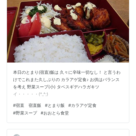
本日のとまり(宿直)飯は 久々に辛味一切なし！ と言うわ
けでこれまた久しぶりの カラアゲ定食♪ お供はバランス
を考え 野菜スープ(小) タベスギデハラガキツ
イ・・・・・(^_^;)
#
宿直 宿直飯
#
とまり飯
#
カラアゲ定食
#
野菜スープ
#
おおとら食堂