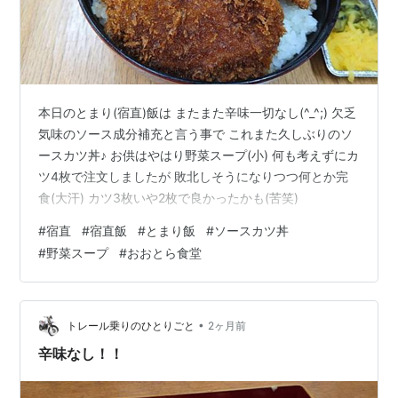
本日のとまり(宿直)飯は またまた辛味一切なし(^_^;) 欠乏
気味のソース成分補充と言う事で これまた久しぶりのソ
ースカツ丼♪ お供はやはり野菜スープ(小) 何も考えずにカ
ツ4枚で注文しましたが 敗北しそうになりつつ何とか完
食(大汗) カツ3枚いや2枚で良かったかも(苦笑)
#
宿直
#
宿直飯
#
とまり飯
#
ソースカツ丼
#
野菜スープ
#
おおとら食堂
•
トレール乗りのひとりごと
2ヶ月前
辛味なし！！