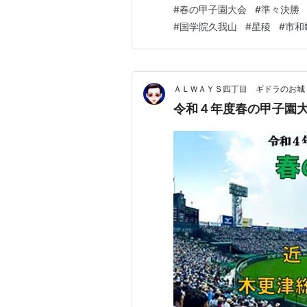
#
春の甲子園大会
#
準々決勝
#
国学院久我山
#
星稜
#
市和
ＡＬＷＡＹＳ四丁目 ギドラのお城
令和４年度春の甲子園大