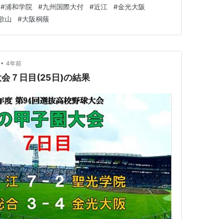
#
浦和学院
#
九州国際大付
#
近江
#
金光大阪
歌山
#
大阪桐蔭
•
4年前
会７日目(25日)の結果