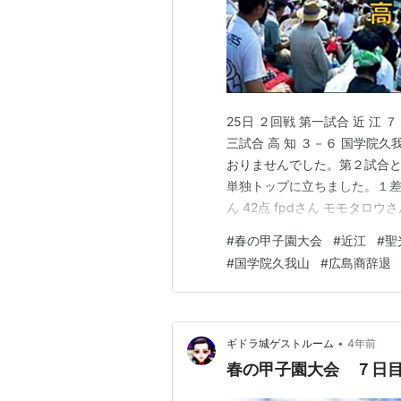
25日 ２回戦 第一試合 近 江 
三試合 高 知 ３－６ 国学院
おりませんでした。第２試合と
単独トップに立ちました。１差
ん 42点 fpdさん モモタロウ
ん 夜だるまさん 36点 猫姫さん
#
春の甲子園大会
#
近江
#
聖
想して下さい ghidorahcula.hat
#
国学院久我山
#
広島商辞退
•
ギドラ城ゲストルーム
4年前
春の甲子園大会 ７日