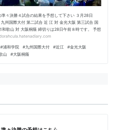
の準々決勝４試合の結果を予想して下さい ３月28日
 九州国際大付 第二試合 近 江 対 金光大阪 第三試合 国
 市和歌山 対 大阪桐蔭 締切りは28日午前８時です。 予想
cula.hatenadiary.com
#
浦和学院
#
九州国際大付
#
近江
#
金光大阪
歌山
#
大阪桐蔭
 準々決勝の予想はこちら