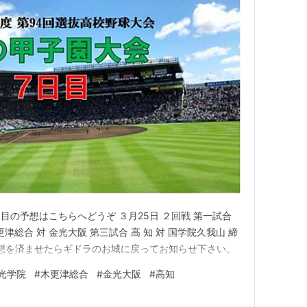
の予想はこちらへどうぞ ３月25日 ２回戦 第一試合
更津総合 対 金光大阪 第三試合 高 知 対 国学院久我山 締
予想を済ませたらギドラのお城に戻ってお知らせ下さい。
光学院
#
木更津総合
#
金光大阪
#
高知