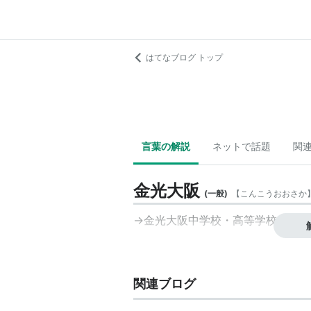
はてなブログ トップ
言葉の解説
ネットで話題
関
金光大阪
(
一般
)
【
こんこうおおさか
→
金光大阪中学校・高等学校
関連ブログ