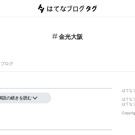
金光大阪
連ブログ
】
はてな
解説の続きを読む
はてな
はてな
Copyrig