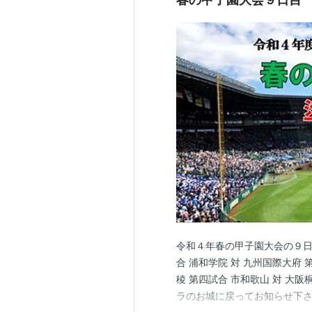
令和４年春の甲子園大会の９日目
合 浦和学院 対 九州国際大府 第
稜 第四試合 市和歌山 対 大
ラのお城に戻ってお知らせ下