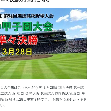
の予想はこちらへどうぞ ３月28日 準々決勝 第一試
二試合 近 江 対 金光大阪 第三試合 国学院久我山 対 星
阪桐蔭 締切りは28日午前８時です。 予想を済ませたらギド
さい。