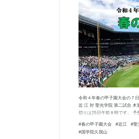
令和４年春の甲子園大会の７日目
近 江 対 聖光学院 第二試合 木
切りは25日午前８時です。 
#
春の甲子園大会
#
近江
#
聖
#
国学院久我山