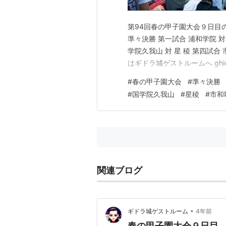
第94回春の甲子園大会９日目
準々決勝 第一試合 浦和学院 対
学院久我山 対 星 稜 第四試合
はギドラ城ゲストルームへ ghidorah
#
春の甲子園大会
#
準々決勝
#
国学院久我山
#
星稜
#
市和
関連ブログ
•
ギドラ城ゲストルーム
4年前
春の甲子園大会９日目