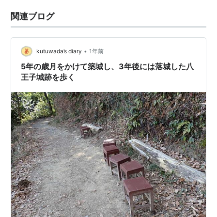
関連ブログ
•
kutuwada’s diary
1年前
5年の歳月をかけて築城し、3年後には落城した八
王子城跡を歩く