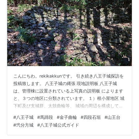
こんにちわ。rekikakkunです。 引き続き八王子城探訪を
投稿致します。 八王子城の縄張 現地説明板 八王子城
は、管理棟に設置されている上写真の説明板 によります
と、３つの地区に分類されています。 １）根小屋地区 城
下町及び支城群、太鼓曲輪等、 城域の周辺を構成してい
る施設。 ２）居館地区 城主の館とされる御主殿と有力家
#
八王子城
#
馬蹄段
#
金子曲輪
#
四段石垣
#
山王台
臣の 屋敷が並ぶアシダ曲輪等、山麓の施設。 ３）要害地
#
弐分方城
#
八王子城公式ガイド
区 籠城を目的とした山城の区域。 文章ですと分かり難い
ので、八王子城跡ガイダンス施設の 模型図で可視化しま