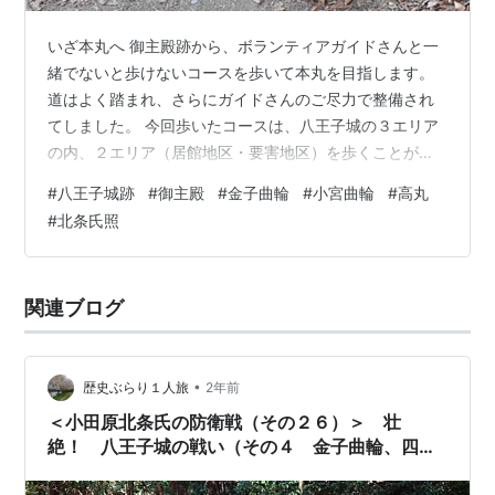
いざ本丸へ 御主殿跡から、ボランティアガイドさんと一
緒でないと歩けないコースを歩いて本丸を目指します。
道はよく踏まれ、さらにガイドさんのご尽力で整備され
てしました。 今回歩いたコースは、八王子城の３エリア
の内、２エリア（居館地区・要害地区）を歩くことが出
来ます。 ちなみに３エリアとは、 要害地区 戦闘時に要
#
八王子城跡
#
御主殿
#
金子曲輪
#
小宮曲輪
#
高丸
塞となる地区 居館地区 城主北条氏照の館があり生活の中
#
北条氏照
心になっていた地区 根小屋地区 城の城下町にあたる地区
道は緩やかな登りという感じで ６分ほどで四合目の少し
先の道に合流します。 この道ではないのだろうけど、松
関連ブログ
井田城を守る、大道寺政繁を降伏させたのちこの辺りの
地理に詳しい大道寺勢を先頭に…
•
歴史ぶらり１人旅
2年前
＜小田原北条氏の防衛戦（その２６）＞ 壮
絶！ 八王子城の戦い（その４ 金子曲輪、四段
石垣、山王台）