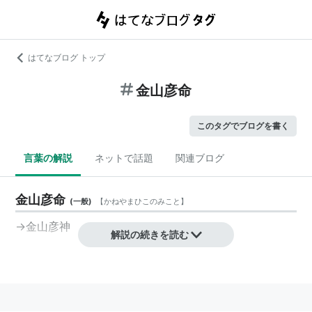
はてなブログ トップ
金山彦命
このタグでブログを書く
言葉の解説
ネットで話題
関連ブログ
金山彦命
(
一般
)
【
かねやまひこのみこと
】
→
金山彦神
解説の続きを読む