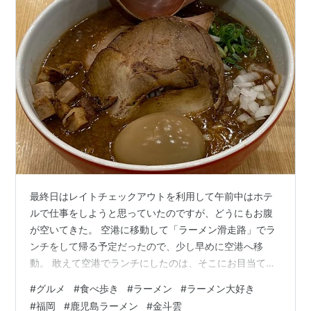
最終日はレイトチェックアウトを利用して午前中はホテ
ルで仕事をしようと思っていたのですが、どうにもお腹
が空いてきた。 空港に移動して「ラーメン滑走路」でラ
ンチをして帰る予定だったので、少し早めに空港へ移
動。 敢えて空港でランチにしたのは、そこにお目当ての
お店があったからです。 そのお店はこちら。 Noodle
#
グルメ
#
食べ歩き
#
ラーメン
#
ラーメン大好き
Laboratory 金斗雲 福岡空港店 いろいろ調べたところ鹿
#
福岡
#
鹿児島ラーメン
#
金斗雲