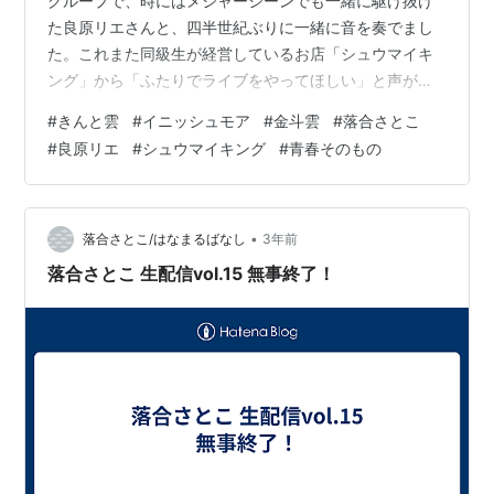
グループで、時にはメジャーシーンでも一緒に駆け抜け
た良原リエさんと、四半世紀ぶりに一緒に音を奏でまし
た。これまた同級生が経営しているお店「シュウマイキ
ング」から「ふたりでライブをやってほしい」と声がか
かったのです。当時のナンバーをたくさんお届けしたの
#
きんと雲
#
イニッシュモア
#
金斗雲
#
落合さとこ
ですが、良原さんが紡ぎ出すメロディの美しさ、そして
#
良原リエ
#
シュウマイキング
#
青春そのもの
そのサウンドへのこだわりを改めて感じました。同時に
自分が書いた歌詞の若さに苦笑いしてしまう部分も。あ
の頃は、空想妄想の恋愛モノが多かったなぁ。それにし
ても、良原さんの作るメロディは、歌うのが本当に難し
•
落合さとこ/はなまるばなし
3年前
い！当時は声帯も若いので、力任せに歌っても…
落合さとこ 生配信vol.15 無事終了！