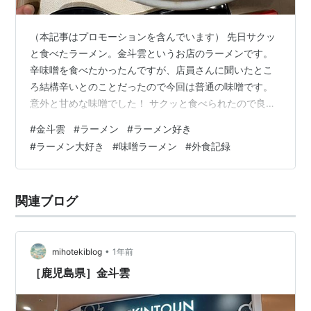
（本記事はプロモーションを含んでいます） 先日サクッ
と食べたラーメン。金斗雲というお店のラーメンです。
辛味噌を食べたかったんですが、店員さんに聞いたとこ
ろ結構辛いとのことだったので今回は普通の味噌です。
意外と甘めな味噌でした！ サクッと食べられたので良か
ったです(^^) サッポロ一番 みそラーメン 5食×6サッポロ
#
金斗雲
#
ラーメン
#
ラーメン好き
一番Amazonヤマダイ㈱ ニュータッチ 凄麺ねぎみその逸
#
ラーメン大好き
#
味噌ラーメン
#
外食記録
品 133g ×12個ニュータッチAmazonカップヌードル 辛味
噌 83g×20食 [日清食品 カップ麺 カップラーメン インス
タント みそ おにぎり]Cup NoodlesAmazon【ふるさと納
関連ブログ
税】 札幌 味噌 ラー…
•
mihotekiblog
1年前
［鹿児島県］金斗雲