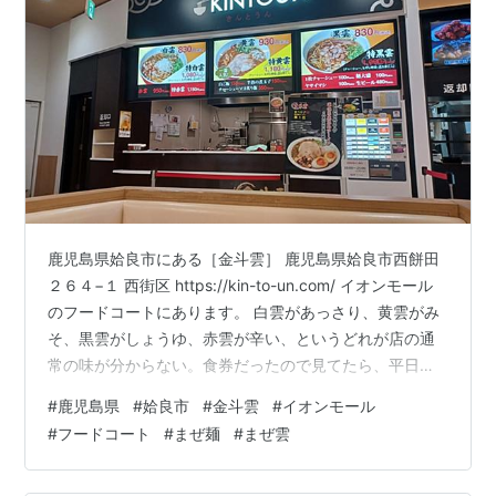
鹿児島県姶良市にある［金斗雲］ 鹿児島県姶良市西餅田
２６４−１ 西街区 https://kin-to-un.com/ イオンモール
のフードコートにあります。 白雲があっさり、黄雲がみ
そ、黒雲がしょうゆ、赤雲が辛い、というどれが店の通
常の味が分からない。食券だったので見てたら、平日限
定の［まぜ雲］があったのでそれを頼んでみた。 1人しか
#
鹿児島県
#
姶良市
#
金斗雲
#
イオンモール
居ない店員さんが「にんにく入れます？」って聞いてき
#
フードコート
#
まぜ麺
#
まぜ雲
たので「入れる普通でいいです」と言ったら、は？って
顔されてまた聞かれたから「入れてください」それと同