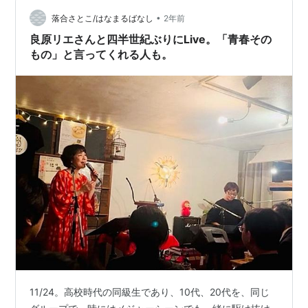
時に無言で10番を渡された。 店の目の前ぐらいのテーブ
ルで待ってるのに、電話しながら調理してました。 そし
•
落合さとこ/はなまるばなし
2年前
て電話や…
良原リエさんと四半世紀ぶりにLive。「青春その
もの」と言ってくれる人も。
11/24。高校時代の同級生であり、10代、20代を、同じ