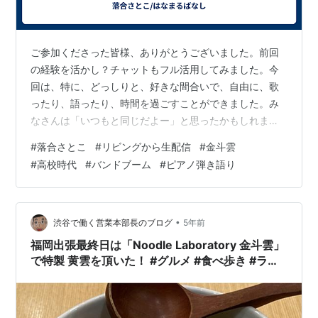
ご参加くださった皆様、ありがとうございました。前回
の経験を活かし？チャットもフル活用してみました。今
回は、特に、どっしりと、好きな間合いで、自由に、歌
ったり、語ったり、時間を過ごすことができました。み
なさんは「いつもと同じだよー」と思ったかもしれませ
んが、わたしの中では何かが確実に違ったのです。そし
#
落合さとこ
#
リビングから生配信
#
金斗雲
て、若い頃のあれやこれやと向き合うことで、すごくエ
#
高校時代
#
バンドブーム
#
ピアノ弾き語り
ネルギーも使ったけれども、あの頃はわからなかったこ
とが見えてきたりして。もーうね、みなさんに感謝！で
す。生配信ならではのトライアルな選曲を、是非アーカ
イブでもお楽しみください。(今回は、Hot Wave Festival
•
渋谷で働く営業本部長のブログ
5年前
や、金斗雲の歌を！）。yout…
福岡出張最終日は「Noodle Laboratory 金斗雲」
で特製 黄雲を頂いた！ #グルメ #食べ歩き #ラー
メン #ラーメン大好き #福岡 #鹿児島ラーメン