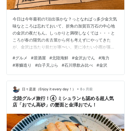
今日は今年最初の1泊出張かな？っとなればっ多少金欠気
味なところは忘れておいて、折角の加賀百万石の中心地
の金沢の夜だもん。しっかりと満喫しなくては・・・と
ころが春の陽気の名古屋から何も考えずにやってきた
が、金沢は当たり前だが寒〜い。更に冷たい小雨が落ち
てきて最悪・・・。 今回は急だったので駅チカのややチ
#
グルメ
#
居酒屋
#
北陸海鮮
#
金沢おでん
#
海力
ープ？なビジホしかとれなかったので、仕方ない寒い雨
#
寒鰤造り
#
白子天ぷら
#
石川県飲み比べ
#
金沢
の中を歩くのもやや気が引ける・・・ならばっ宿チカの
居酒屋にするしかないね。但し、駅近ゆえにコスパ悪い
店も多く当たり外れがある？っと言うことでやや割高で
はあるものの、以前1度訪れたことある「北陸海鮮 金沢お
•
日々是楽（Enjoy it every day！）
8ヶ月前
でん 海力」へ。 満席と超繁盛しているようだ…
北陸グルメ旅行！④ ミシュランも認める超人気
店「おでん高砂」の蟹面と金澤おでん！