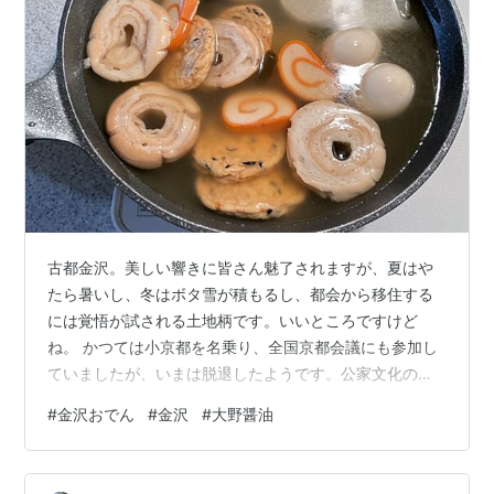
古都金沢。美しい響きに皆さん魅了されますが、夏はや
たら暑いし、冬はボタ雪が積もるし、都会から移住する
には覚悟が試される土地柄です。いいところですけど
ね。 かつては小京都を名乗り、全国京都会議にも参加し
ていましたが、いまは脱退したようです。公家文化の京
都と、前田家の武家文化の金沢では、やはり異なります
#
金沢おでん
#
金沢
#
大野醤油
よね。 加賀百万石の豊かな農産物、日本海を背景にした
海産物、北前船による交易で、金沢の食は華やかです。
大きく分ければ西日本の、昆布だし中心の、やさしい味