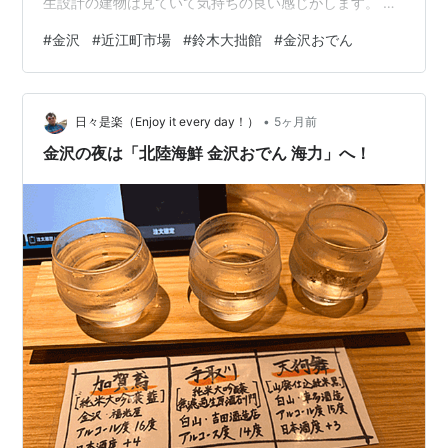
生設計の建物は見ていて気持ちの良い感じがします。 思
索空間という建物には四方に出入り口があります。外か
#
金沢
#
近江町市場
#
鈴木大拙館
#
金沢おでん
ら見るとどの面も同じように見えます。 しかし、中から
外を見ると気づくことがあります。 中から外を見ると、
それぞれこんな風にすべて違う景色になっています（も
•
う１方向は写真撮り忘れ）。 「それが何か意味がありま
日々是楽（Enjoy it every day！）
5ヶ月前
すか？」と言われるとわかりません。設計者の意図した
金沢の夜は「北陸海鮮 金沢おでん 海力」へ！
ところじゃないかも（笑）。…