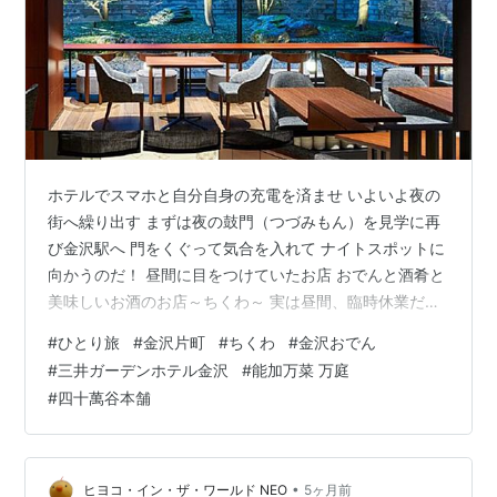
ホテルでスマホと自分自身の充電を済ませ いよいよ夜の
街へ繰り出す まずは夜の鼓門（つづみもん）を見学に再
び金沢駅へ 門をくぐって気合を入れて ナイトスポットに
向かうのだ！ 昼間に目をつけていたお店 おでんと酒肴と
美味しいお酒のお店～ちくわ～ 実は昼間、臨時休業だっ
たグリルオーツカさんの目の前のお店に目を着けていた
#
ひとり旅
#
金沢片町
#
ちくわ
#
金沢おでん
のよ 営業はしていなかったのだけれどなんとなくうまそ
#
三井ガーデンホテル金沢
#
能加万菜 万庭
げな空気を漂わせていた 店名の「ちくわ」もそそられる
#
四十萬谷本舗
店内は和モダンでとてもスタイリッシュ おでん屋さんと
いうより、おでんバルだわね 女性のひとり客も多いので
入りやすかった ドラゴンハイボール だいこん・たまご・
ちくわ ウイスキーを炭…
•
ヒヨコ・イン・ザ・ワールド NEO
5ヶ月前