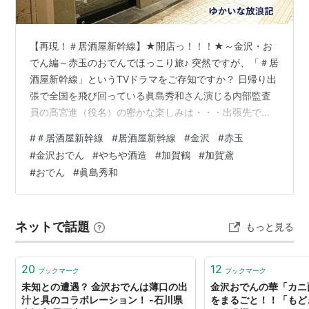
【再現！＃居酒屋新幹線】★開店っ！！！★～金沢・お
でん編～赤玉のおでんでほっこり旅♪ 突然ですが、「＃居
酒屋新幹線」というTVドラマをご存知ですか？ 日帰り出
張で全国を飛び回っている眞島秀和さん演じる内部監査
員の高宮進（役名）の密かな楽しみは・・・出張先で見
つけた選りすぐりのご当地グルメ、酒と肴、時にスイー
#
＃居酒屋新幹線
#
居酒屋新幹線
#
金沢
#
赤玉
ツまでもを揃え、帰りの新幹線でそれらの名物を堪能さ
#
金沢おでん
#
やちや酒造
#
加賀鶴
#
加賀鳶
れる。。。というTVドラマ（MBS / TBS ドラマイズム
#
おでん
#
眞島秀和
etc）なんです。 これ、シーズン1の東北新幹線から始ま
り、そしてその後シーズン2が始まりました。そのシーズ
ン2では、金沢～敦賀間の延伸で注目を集めた北陸新幹線
ネットで話題
もっと見る
と上越新幹線の沿線の街…
20
12
ブックマーク
ブックマーク
未知との遭遇？ 金沢おでんは薄口の出
金沢おでんの華「カニ
汁と具のコラボレーション！ -石川県
をまるごと！！「もどき