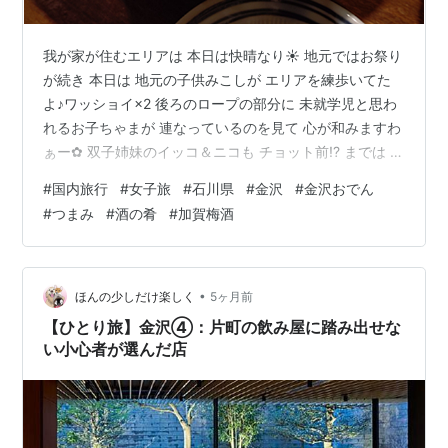
我が家が住むエリアは 本日は快晴なり☀ 地元ではお祭り
が続き 本日は 地元の子供みこしが エリアを練歩いてた
よ♪ワッショイ×2 後ろのロープの部分に 未就学児と思わ
れるお子ちゃまが 連なっているのを見て 心が和みますわ
ぁー✿ 双子姉妹のイッコ＆ニコも チョット前!? までは あ
んな感じだったような気が・・・ 勝手に思い起こして 勝
#
国内旅行
#
女子旅
#
石川県
#
金沢
#
金沢おでん
手に目頭をウルっとするアラフィフ♀ この数日間は天気
#
つまみ
#
酒の肴
#
加賀梅酒
が荒れ模様🌀 雨☂や風🌦も強く 想像以上に体感温度が低
め ふっ と思い出したのが 金沢おでん またもや 金沢回顧
録 寒波中に 行っちゃった場所笑 ✨ 金沢 ✨ 今回はニコと
一泊二日の二人旅 雪❄がたくさん残る金沢素泊…
•
ほんの少しだけ楽しく
5ヶ月前
【ひとり旅】金沢④：片町の飲み屋に踏み出せな
い小心者が選んだ店