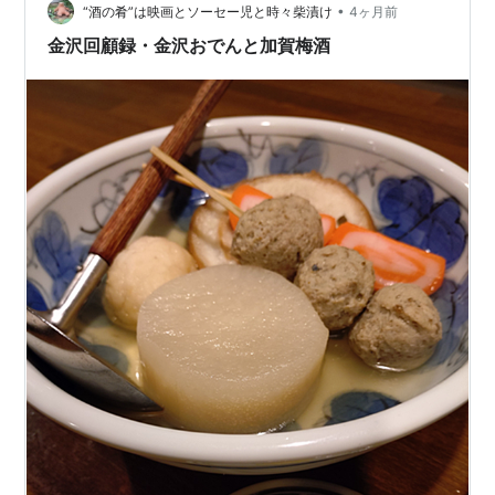
•
です。 そんな金沢生まれの両親のもとに育ったので、刺
“酒の肴”は映画とソーセー児と時々柴漬け
4ヶ月前
激や塩味ではなく、素材の旨みを生かした薄味がデフォ
金沢回顧録・金沢おでんと加賀梅酒
ルト。世代的に、親が化学調味料を嫌ったのもある…