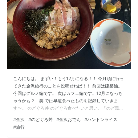
こんにちは。 まずい！もう12月になる！！ 今月頭に行っ
てきた金沢旅行のことを投稿せねば！！ 前回は建築編。
今回はグルメ編です。 次はカフェ編です。12月になっち
ゃうかも？！笑 では早速食べたものを記録していきま
す〜。 のどぐろ丼 のどぐろ食べたいと思い、「のど黒め
し本舗 いたる」さんへ行ってみたが、開店前にも関わら
#
金沢
#
のどぐろ丼
#
金沢おでん
#
ハントンライス
ず店先の待ちリストにはたくさんの名前が書かれてお
#
旅行
り、空腹すぎて我慢できず、他のお店をグーグルマップ
で探した。 そして「のどぐろ丼専門店 あえのこと」さん