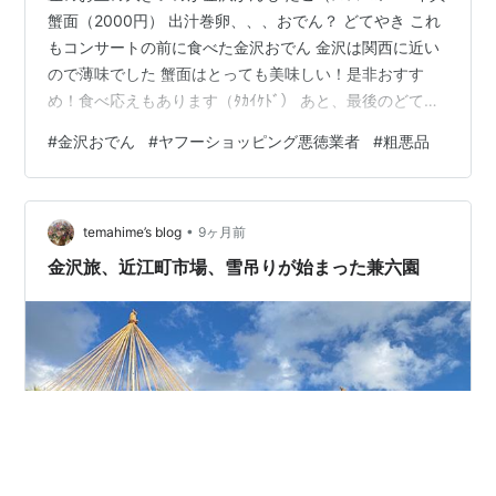
蟹面（2000円） 出汁巻卵、、、おでん？ どてやき これ
もコンサートの前に食べた金沢おでん 金沢は関西に近い
ので薄味でした 蟹面はとっても美味しい！是非おすす
め！食べ応えもあります（ﾀｶｲｹﾄﾞ） あと、最後のどてや
きも食べ応えがあって、 それに金沢がんもでいいかなぁ
#
金沢おでん
#
ヤフーショッピング悪徳業者
#
粗悪品
～ 日本酒、頂きましたが美味しかったです(笑) オジサン
はなるとも出汁巻卵も好きではないくせに頼んでました
＊ 世間はブラックフライディーで賑わってますが、、、
•
失敗談です～（悲・泣） わたしの部屋の掃除機はコード
temahime’s blog
9ヶ月前
レス、、、凄く吸引力あるのですが、重いのです 毎日な
金沢旅、近江町市場、雪吊りが始まった兼六園
の…