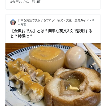
#
金沢おでん
#
片町
のグルメ？金沢市民のソウルフード金澤おでんの名店
「おでん高砂」だ！おでん屋さんなんて来たことないか
みさんだけに逆に興味津々で大喜び！このおでん鍋を囲
•
日本を英語で説明するブログ｜観光・文化・歴史ガイド
8
むカウンターの和気藹々？賑やかな雰囲気が新鮮なん
ヶ月前
じ…
【金沢おでん】とは？簡単な英文3文で説明する
と？特徴は？