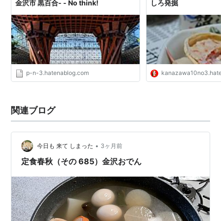
金沢市 黒百合- - No think!
しろ発掘
p-n-3.hatenablog.com
kanazawa10no3.hat
関連ブログ
•
今日も 来て しまった
3ヶ月前
定食春秋（その 685）金沢おでん