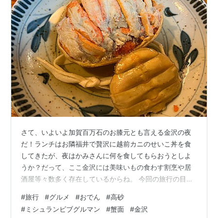
さて、いよいよ加賀百万石のお膝元とも言える金沢の夜
だ！ランチはお隣福井で贅沢に越前カニのせいこ丼を食
してきたが、夜はかみさんに何を食してもらおうとしよ
うか？だって、ここ金沢には美味いもの食わす割烹や居
酒屋等々数多く存在しているからね。 今回の旅行の目的
は日頃の感謝の気持ちも込めてかみさんをもてなすこと
#
旅行
#
グルメ
#
おでん
#
高砂
だが、決して金をかければいいっと言うものでもない。
#
ミシュランビブグルマン
#
蟹面
#
金沢
結果エスコートしたのが高級割烹でもない、まさに庶民