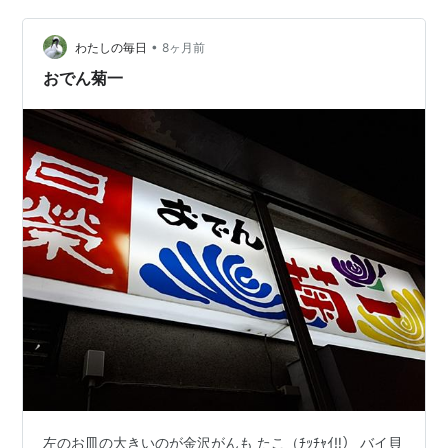
へ。 ちょうど席が空いていて良かった。 刺身＆ほぐし身
のハーフ丼を注文。 刺身は目の前で焼き石で少し炙って
•
わたしの毎日
8ヶ月前
くれるという迫力のあるラ…
おでん菊一
左のお皿の大きいのが金沢がんも たこ（ﾁｯﾁｬｲ‼） バイ貝