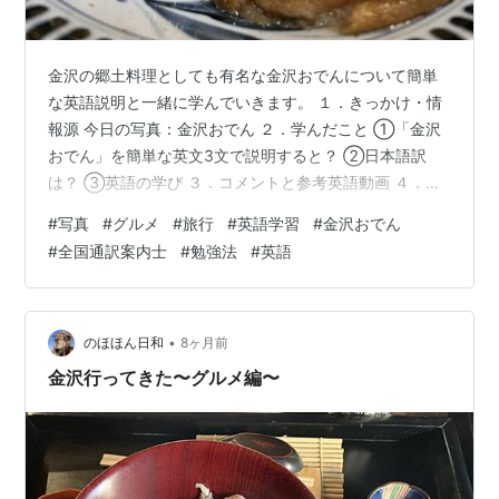
金沢の郷土料理としても有名な金沢おでんについて簡単
な英語説明と一緒に学んでいきます。 １．きっかけ・情
報源 今日の写真：金沢おでん ２．学んだこと ①「金沢
おでん」を簡単な英文3文で説明すると？ ②日本語訳
は？ ③英語の学び ３．コメントと参考英語動画 ４．全
国通訳案内士試験問題 ５．ブログ内リンク（トップペー
#
写真
#
グルメ
#
旅行
#
英語学習
#
金沢おでん
ジ含む） １．きっかけ・情報源 今年は、手元にある写真
#
全国通訳案内士
#
勉強法
#
英語
や本からも日本を英語と一緒に学んでいきます。 今回の
写真は、金沢おでん。 石川県金沢市のおでん高砂さんで
食べました。 今日は、金沢おでんを英語で学びます。 今
日の写真：金沢おでん ↓おでん高砂さん（石川県金沢
•
のほほん日和
8ヶ月前
市）で食べた金沢おでん。麩…
金沢行ってきた〜グルメ編〜