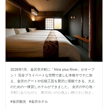
2026年1月、金沢市片町に「Nine plus River」がオープ
ン！ 完全プライベートな空間で楽しむ本格サウナに加
え、金沢のアートや伝統工芸を贅沢に堪能できる、大人
のための一棟貸しホテルができました。 金沢の中心地・
片町にありながら、犀川沿いの心地よい静けさに包まれ
る一棟貸しホテル「Nine plus River」。 コンセプトは
#
金沢観光
#
金沢ホテル
「ととのうために泊まる」で、金沢観光をたっぷり満喫