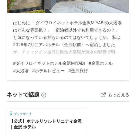
はじめに 「ダイワロイネットホテル金沢MIYABIの大浴場
はどんな雰囲気？」「宿泊者以外でも利用できるの？」
と気になっている方もいるのではないでしょうか。 私は
2026年7月にアパホテル〈金沢駅前〉へ宿泊しました
が、チェックイン当日に男性大浴場が漏水の影響で利用
できないというトラブルが発生しました。 その代替とし
#
ダイワロイネットホテル金沢MIYABI
#
金沢ホテル
て案内されたのが「ダイワロイネットホテル金沢
#
大浴場
#
ホテルレビュー
#
金沢旅行
MIYABI」の大浴場です。 結果として普段は体験できない
貴重な機会となり、実際に利用してきました。この記事
では、大浴場の雰囲気や設備、アメニティ、実際に利用
ネットで話題
もっと見る
した感想を詳しく紹介します。 ダイワロイネットホテル
金沢MIYABI 大浴場の利用方…
6
ブックマーク
【公式】ホテルリソルトリニティ金沢
｜金沢 ホテル