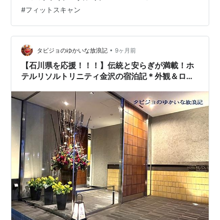
たいと思い、昨日ホテル外観＆ロビー編を…
#
フィットスキャン
•
タビジョのゆかいな放浪記
9ヶ月前
【石川県を応援！！！】伝統と安らぎが満載！ホ
テルリソルトリニティ金沢の宿泊記＊外観＆ロビ
ー編