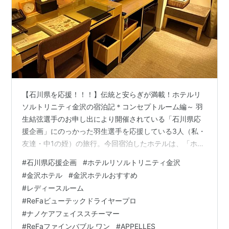
【石川県を応援！！！】伝統と安らぎが満載！ホテルリ
ソルトリニティ金沢の宿泊記＊コンセプトルーム編～ 羽
生結弦選手のお申し出により開催されている「石川県応
援企画」にのっかった羽生選手を応援している3人（私・
友達・中1の姪）の旅行。今回宿泊したホテルは、「ホテ
ルリソルトリニティ金沢」です。 金沢駅とひがし茶屋街
#
石川県応援企画
#
ホテルリソルトリニティ金沢
と金沢城公園の中間地点となる近江町市場にほど近いと
#
金沢ホテル
#
金沢ホテルおすすめ
ころにあり、どこに行くにも便利なところにありまし
#
レディースルーム
た。 今回こちらのホテルのコンセプトルーム麗-
#
ReFaビューテックドライヤープロ
kanazawaというレディースルームに宿泊しました。ホテ
#
ナノケアフェイススチーマー
ル外観＆ロビー編とルーム編に2回にわけてブログを綴り
#
ReFaファインバブル ワン
#
APPELLES