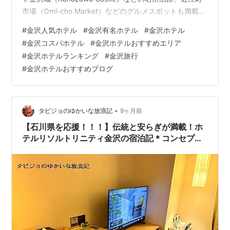
市場（Omi-cho Market）などのグルメスポットも満載
で、年間を通して多くの観光客が訪れます。そんな金沢
#
金沢人気ホテル
#
金沢有名ホテル
#
金沢ホテル
（Kanazawa）での旅行をより快適にする、おすすめの4
#
金沢コスパホテル
#
金沢ホテルおすすめエリア
つ星ホテルを厳選してご紹介いたします。 確実な価格保
#
金沢ホテルランキング
#
金沢旅行
証！ Agoda 最安値で安心予約 Agodaは最低価格保障制
#
金沢ホテルおすすめブログ
で旅行客が安心して宿を予約できるようサポートしま
す。 そのため、旅行の準備をする際に、…
•
タビジョのゆかいな放浪記
9ヶ月前
【石川県を応援！！！】伝統と安らぎが満載！ホ
テルリソルトリニティ金沢の宿泊記＊コンセプト
ルーム編～