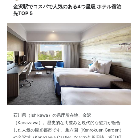
な心地よい「余白」。 日常の慌ただしさを忘れ、ゆった
金沢駅でコスパで人気のある4つ星級 ホテル宿泊
りとした…
先TOP 5
石川県（Ishikawa）の県庁所在地、金沢
（Kanazawa）。歴史的な街並みと現代的な魅力が融合
した人気の観光都市です。兼六園（Kenrokuen Garden）
や金沢城（Kanazawa Castle）などの名所旧跡、近江町