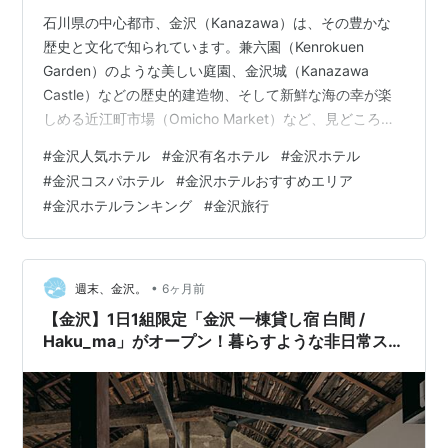
石川県の中心都市、金沢（Kanazawa）は、その豊かな
歴史と文化で知られています。兼六園（Kenrokuen
Garden）のような美しい庭園、金沢城（Kanazawa
Castle）などの歴史的建造物、そして新鮮な海の幸が楽
しめる近江町市場（Omicho Market）など、見どころ満
載です。この記事では、金沢（Kanazawa）での滞在を
#
金沢人気ホテル
#
金沢有名ホテル
#
金沢ホテル
より快適にする、おすすめのホテルを7つご紹介します。
#
金沢コスパホテル
#
金沢ホテルおすすめエリア
確実な価格保証！ Agoda 最安値で安心予約 Agodaは最
#
金沢ホテルランキング
#
金沢旅行
低価格保障制で旅行客が安心して宿を予約できるようサ
ポートします。 そのため、旅行の準備をする際に、多く
の方々がAgodaを通じて最安値で宿…
•
週末、金沢。
6ヶ月前
【金沢】1日1組限定「金沢 一棟貸し宿 白間 /
Haku_ma」がオープン！暮らすような非日常ステ
イが叶う♡【NEW OPEN】