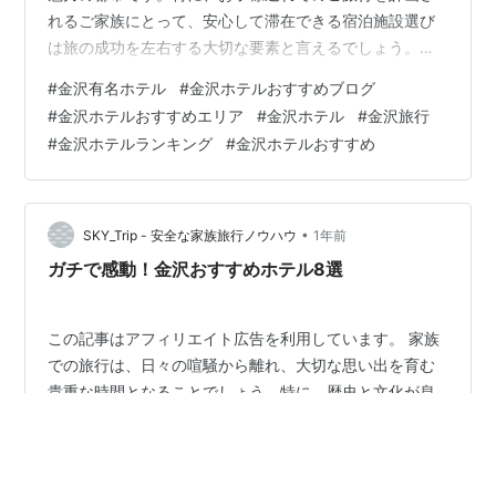
れるご家族にとって、安心して滞在できる宿泊施設選び
は旅の成功を左右する大切な要素と言えるでしょう。こ
のガイドでは、家族旅行をより豊かにする金沢のホテル
#
金沢有名ホテル
#
金沢ホテルおすすめブログ
を厳選し、それぞれの施設が持つ「おもてなしの心」を
#
金沢ホテルおすすめエリア
#
金沢ホテル
#
金沢旅行
紐解きながら、心に残る旅の拠点を見つけるお手伝いを
#
金沢ホテルランキング
#
金沢ホテルおすすめ
いたします。 旅の目的地について 加賀百万石の城下町と
して栄えた金沢は、その豊かな歴史と伝統文化が現代に
も息づく魅力的な都市です。兼六園の四季折々の美しさ
や、ひがし茶屋街の情緒あふれる町並みは、訪れ…
•
SKY_Trip - 安全な家族旅行ノウハウ
1年前
ガチで感動！金沢おすすめホテル8選