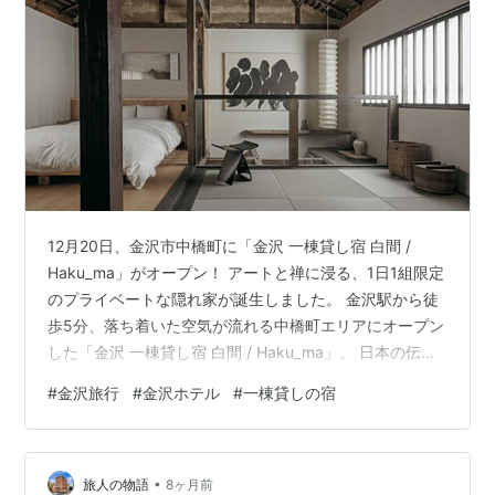
12月20日、金沢市中橋町に「金沢 一棟貸し宿 白間 /
Haku_ma」がオープン！ アートと禅に浸る、1日1組限定
のプライベートな隠れ家が誕生しました。 金沢駅から徒
歩5分、落ち着いた空気が流れる中橋町エリアにオープン
した「金沢 一棟貸し宿 白間 / Haku_ma」。 日本の伝統
的な素材や建築様式を受け継ぎながら、モダンなデザイ
#
金沢旅行
#
金沢ホテル
#
一棟貸しの宿
ンにフルリノベーションした空間は、静かで洗練された
雰囲気。 主張しすぎない空間だからこそ、旅の疲れを癒
やし、自分らしい時間を取り戻すことができます。 広々
•
としたリビングのコンセプトは、深呼吸したくなるよう
旅人の物語
8ヶ月前