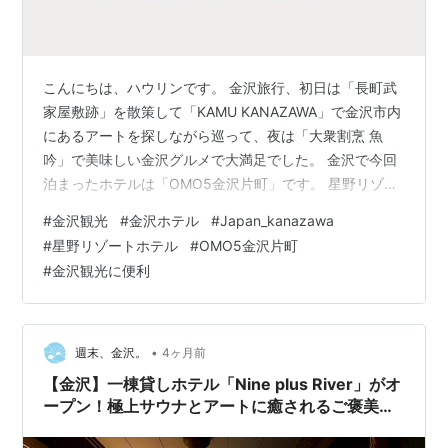
こんにちは、ハウリンです。 金沢旅行、初日は「長町武
家屋敷跡」を散策して「KAMU KANAZAWA」で金沢市内
にあるアートを探しながら巡って、夜は「大衆割烹 魚
吟」で美味しい金沢グルメで大満足でした。 金沢で今回
泊まったホテルは「OMO5金沢片町」です。 星野リゾー
トのホテルですが、星野リゾートの中でも「街ナカ」ホ
#
金沢観光
#
金沢ホテル
#
Japan_kanazawa
テルです。 デザイン性あふれるホテルで、都市滞在にぴ
#
星野リゾートホテル
#
OMO5金沢片町
ったりです。 ローカリズムナイトなる気軽に参加できる
#
金沢観光に便利
イベントもあります。 ＯＭＯ５金沢片町ってどんなかん
じなんだろう？と思ってる人の参考に少しでもなればと
思います。 OMO5金沢は竪町商店街の中にあります。 周
りにはオシャレなカフ…
•
週末、金沢。
4ヶ月前
【金沢】一棟貸しホテル「Nine plus River」がオ
ープン！極上サウナとアートに癒されるご褒美ス
テイ♡【NEW OPEN】