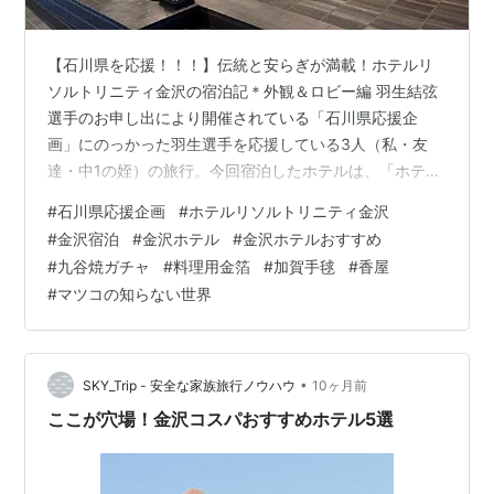
【石川県を応援！！！】伝統と安らぎが満載！ホテルリ
ソルトリニティ金沢の宿泊記＊外観＆ロビー編 羽生結弦
選手のお申し出により開催されている「石川県応援企
画」にのっかった羽生選手を応援している3人（私・友
達・中1の姪）の旅行。今回宿泊したホテルは、「ホテル
リソルトリニティ金沢」です。 金沢駅とひがし茶屋街と
#
石川県応援企画
#
ホテルリソルトリニティ金沢
金沢城公園の中間地点となる近江町市場にほど近いとこ
#
金沢宿泊
#
金沢ホテル
#
金沢ホテルおすすめ
ろにあり、どこに行くにも便利なところにありました。
#
九谷焼ガチャ
#
料理用金箔
#
加賀手毬
#
香屋
今回こちらのホテルのレディースルームに宿泊しまし
#
マツコの知らない世界
た。ホテル外観＆ロビー編とルーム編に2回にわけてブロ
グを綴りたいと思います。まず今回はホテル外観＆ロビ
ー編です(^^♪ ホテルの外観はこちら！夜の…
•
SKY_Trip - 安全な家族旅行ノウハウ
10ヶ月前
ここが穴場！金沢コスパおすすめホテル5選