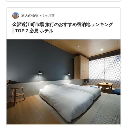
したあと、まちの喧騒から離れて自分たちだけの静かな
時間を過ごせるのが魅力です。 館内に足を踏み入れる
•
と、ふわっと漂う心地よい香り。 「Nine plus River」で
旅人の物語
5ヶ月前
は、空間の“香り”にもこだわっています。 お…
金沢近江町市場 旅行のおすすめ宿泊地ランキング
| TOP 7 必見 ホテル