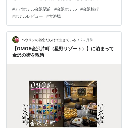
イン時には漏水トラブルに遭遇するという珍しい出来事
#
アパホテル金沢駅前
#
金沢ホテル
#
金沢旅行
もありましたが、その後復旧した大浴場も実際に体験し
#
ホテルレビュー
#
大浴場
ています。 この記事では、アクセス・客室・大浴場・朝
食・実際に泊まって感じた良かった点や気になった点
を、写真とともに詳しく紹介します。 これからアパホテ
ル〈金沢駅前〉への宿泊を検討している方や、金沢駅周
•
ハウリンの雑念だらけで生きている
2ヶ月前
辺でホテルを探している方の参考になれば幸いです。…
【OMO5金沢片町（星野リゾート）】に泊まって
金沢の街を散策