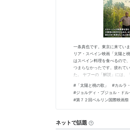
一条真也です。東京に来てい
リア・スペイン映画「太陽と
はスペイン料理を食べるので
つまらなかったです。疲れて
た。 ヤフーの「解説」には、
の危機を描くヒューマンドラ
#
「太陽と桃の歌」
#
カルラ
よって立ち退きを迫られる。
#
ジョルディ・プジョル・ドル
カルラ・シモン。ジョゼ・ア
#
第７２回ベルリン国際映画祭
ネットで話題