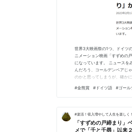
世界3大映画祭の1つ、ドイツ
ニメーション映画「すずめの
になっています。 ニュースを
んだろう、コールデンベアじゃ
のかと思ってしまうが、確かに
は誰も日本語では言わない。 
#
金熊賞
#
ドイツ語
#
ゴール
イツ語だからじゃないか? う
んなら日本語にした方が早いと
#楽活！収入増やして人生を楽しく
「すずめの戸締まり」
メで「千と千尋」以来