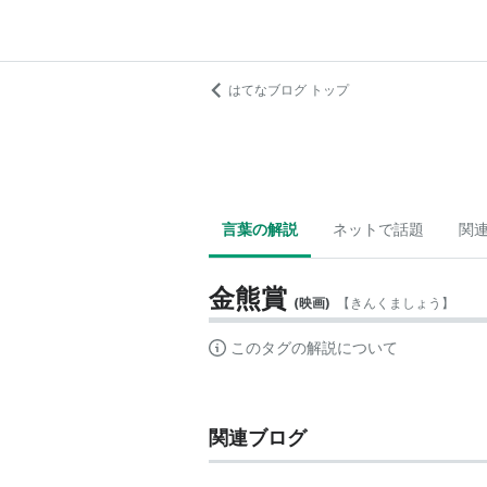
はてなブログ トップ
言葉の解説
ネットで話題
関
金熊賞
(
映画
)
【
きんくましょう
】
このタグの解説について
関連ブログ