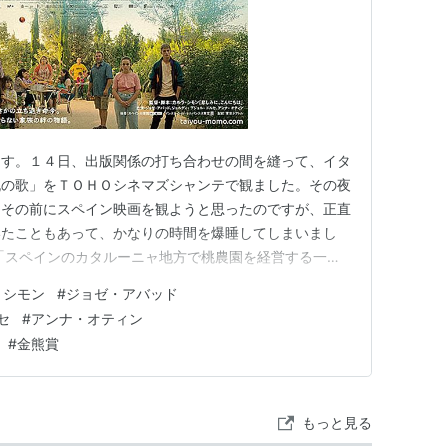
ます。１４日、出版関係の打ち合わせの間を縫って、イタ
桃の歌」をＴＯＨＯシネマズシャンテで観ました。その夜
、その前にスペイン映画を観ようと思ったのですが、正直
いたこともあって、かなりの時間を爆睡してしまいまし
「スペインのカタルーニャ地方で桃農園を経営する一家
マ。３世代で桃農園を営んできた家族が、土地の再開発に
・シモン
#
ジョゼ・アバッド
監督などを手掛けるのは『悲しみに、こんにちは』などの
セ
#
アンナ・オティン
バッド、ジョルディ・プジョル・…
#
金熊賞
もっと見る