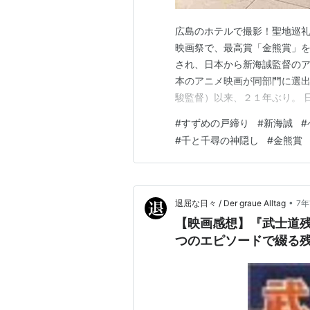
広島のホテルで撮影！聖地巡礼
映画祭で、最高賞「金熊賞」
され、日本から新海誠監督の
本のアニメ映画が同部門に選
駿監督）以来、２１年ぶり。 
の旅を描く物語。日本では昨
#
すずめの戸締り
#
新海誠
#
億円に達している。 －読売新
#
千と千尋の神隠し
#
金熊賞
ネツィアとカンヌ。国際映画祭
•
退屈な日々 / Der graue Alltag
7
【映画感想】『武士道残酷
つのエピソードで綴る