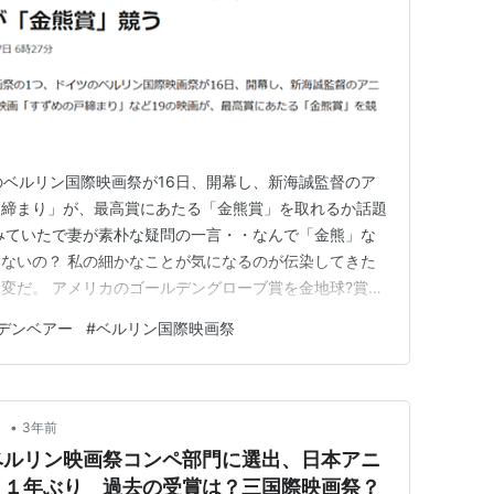
のベルリン国際映画祭が16日、開幕し、新海誠監督のア
戸締まり」が、最高賞にあたる「金熊賞」を取れるか話題
みていたで妻が素朴な疑問の一言・・なんで「金熊」な
ないの？ 私の細かなことが気になるのが伝染してきた
変だ。 アメリカのゴールデングローブ賞を金地球?賞と
ドラパパなりの解釈を妻に話してみた。 たぶんそれはド
デンベアー
#
ベルリン国際映画祭
まく発音できないとか(笑)それとドイツ語を英語的にする
か・・ もっとも…
•
！
3年前
ベルリン映画祭コンペ部門に選出、日本アニ
２１年ぶり 過去の受賞は？三国際映画祭？