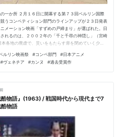
の一か所 ２月１６日に開幕する第７３回ベルリン国際
を競うコンペティション部門のラインアップが２３日発表
アニメーション映画「すずめの戸締まり」が選ばれた。日
出されるのは、２００２年の「千と千尋の神隠し」（宮崎
日本各地の廃虚で、災いをもたらす扉を閉めていく少女
年１１月に公開され、１月２２日までに興行収入が１２８
ベルリン映画祭
#
コンペ部門
#
日本アニメ
聞より－ ①ベルリン映画祭とは １：３大映画祭はヴェ
#
ヴェネチア
#
カンヌ
#
過去受賞作
での受賞は ２：すずめの…
年前
物語』(1963) / 戦国時代から現代まで7
残酷物語