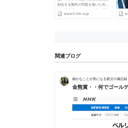
刻化する難民の問題を描いた作品
が、最高賞にあたる金熊賞を受賞
www3.nhk.or.jp
w
しました。 また、２５の作品が
審査対象となった短編映画部門で
は、少数民族「ロマ」の人たちの
問題を扱ったポルトガルの映画...
関連ブログ
細かなことが気になる親父の備忘録
金熊賞・・何でゴールデ