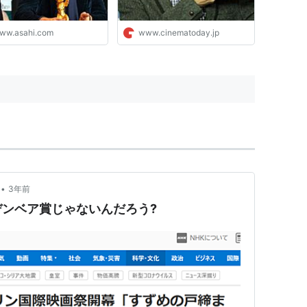
ww.asahi.com
www.cinematoday.jp
•
3年前
ンベア賞じゃないんだろう?