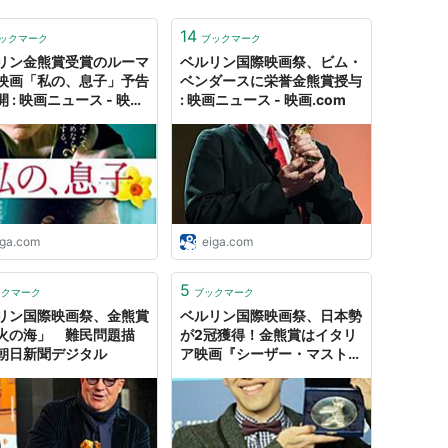
14
ックマーク
ブックマーク
リン金熊賞受賞のルーマ
ベルリン国際映画祭、ビム・
映画「私の、息子」予告
ベンダースに栄誉金熊賞授与
 : 映画ニュース - 映
: 映画ニュース - 映画.com
om
iga.com
eiga.com
5
ックマーク
ブックマーク
リン国際映画祭、金熊賞
ベルリン国際映画祭、日本勢
火の海」 難民問題描
が2冠獲得！金熊賞はイタリ
朝日新聞デジタル
ア映画『シーザー・マスト・
ダイ』タヴィアーニ兄弟に！
｜シネマトゥデイ