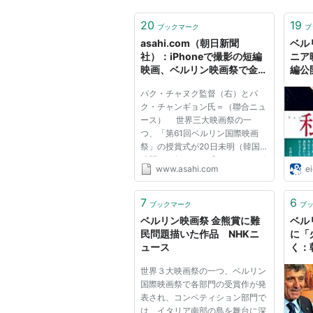
20
19
ブックマーク
ブ
asahi.com（朝日新聞
ベル
社）：iPhoneで撮影の短編
ニア
映画、ベルリン映画祭で金熊
編公開
賞を受賞 - 聯合ニュース - 映
画.c
パク・チャヌク監督（右）とパ
画・音楽・芸能
ク・チャンギョン氏＝（聯合ニュ
ース） 世界三大映画祭の一
つ、「第61回ベルリン国際映画
祭」の授賞式が20日未明（韓国
時間）に行われ、「オールド・ボ
www.asahi.com
e
ーイ」のパク・チャヌク監督と実
弟のパク・チャンギョン氏が共同
で演出した短編映画「波乱万丈
7
6
ブックマーク
ブ
（原題）」が短編コンペティショ
ベルリン映画祭 金熊賞に難
ベル
ン部門で...
民問題描いた作品 NHKニ
に「
ュース
く：
世界３大映画祭の一つ、ベルリン
国際映画祭で各部門の受賞作が発
表され、コンペティション部門で
は、イタリア南部の島を舞台に深