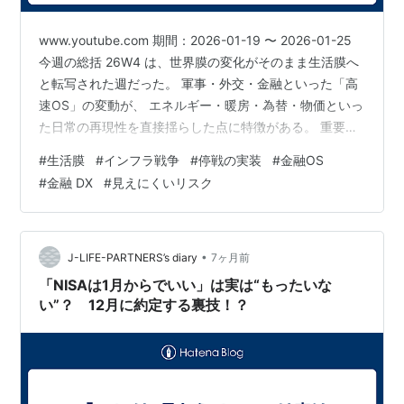
www.youtube.com 期間：2026-01-19 〜 2026-01-25
今週の総括 26W4 は、世界膜の変化がそのまま生活膜へ
と転写された週だった。 軍事・外交・金融といった「高
速OS」の変動が、 エネルギー・暖房・為替・物価といっ
た日常の再現性を直接揺らした点に特徴がある。 重要な
のは、どの事象も「新規の危機」というより、 既に存在
#
生活膜
#
インフラ戦争
#
停戦の実装
#
金融OS
していた構造的張力が、生活側にまで到達したという点
#
金融 DX
#
見えにくいリスク
にある。 1. ウクライナ｜戦争が“都市の熱”を奪う段階へ
観測 ロシアによる攻撃により、キーウを中心に多数の集
合住宅が暖房を失った。 冬季という条件下で、これは単
なるインフラ破壊ではなく、生活OS…
•
J-LIFE-PARTNERS’s diary
7ヶ月前
「NISAは1月からでいい」は実は“もったいな
い”？ 12月に約定する裏技！？