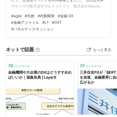
グループの株式会社マルイユナイト、株式会社Mutureの
他に総勢50名強の「金融×内製開発×アジャイル」という
#
agile
#
共創
#
内製開発
#
金融 DX
文脈で繋がる複数の金融系企業の方がご参加され、オフ
#
金融アジャイル
#
LT
#
OST
ラインの場で交流を通して互いの悩みや知見の共有をし
#
パネルディスカッション
ました。 1. 交流会イベントについて クレジットカードを
扱う事業を行なっている点や内製開発を行なっている点
で親和性がある両社。そんなJCBと丸井グループで働…
ネットで話題
もっと見る
36
35
ブックマーク
ブックマーク
金融機関や大企業のDXはどうすすめれ
三井住友FGが「BER
ばいいか｜福島良典 | LayerX
を加速、金融業界に自
広がるか