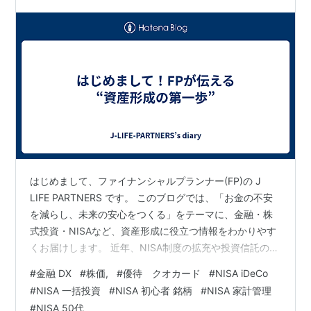
はじめまして、ファイナンシャルプランナー(FP)の J
LIFE PARTNERS です。 このブログでは、「お金の不安
を減らし、未来の安心をつくる」をテーマに、金融・株
式投資・NISAなど、資産形成に役立つ情報をわかりやす
くお届けします。 近年、NISA制度の拡充や投資信託の普
及により、資産運用はより身近なものになりました。し
#
金融 DX
#
株価,
#
優待 クオカード
#
NISA iDeCo
かし、「何から始めればいいの？」「リスクが怖い…」
#
NISA 一括投資
#
NISA 初心者 銘柄
#
NISA 家計管理
そんな声を多く耳にします。 そこで、このブログでは 初
#
NISA 50代