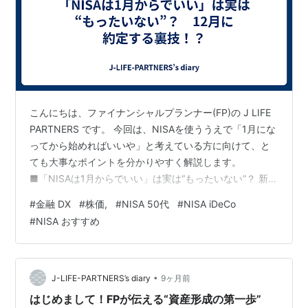
こんにちは、ファイナンシャルプランナー(FP)の J LIFE
PARTNERS です。 今回は、NISAを使ううえで「1月にな
ってから始めればいいや」と考えている方に向けて、と
ても大事なポイントを分かりやすく解説します。
■「NISAは1月からでいい」は実は“もったいない”？ 新
NISAと聞くと、「積み立て設定は1月以降でいいよね」
#
金融 DX
#
株価,
#
NISA 50代
#
NISA iDeCo
というイメージを持つ人が多いかもしれません。確かに
#
NISA おすすめ
積み立て投資枠は毎月コツコツ積み立てていくイメージ
が強いですが、実は 成長投資枠（年間240万円） のほう
が圧倒的に使い道が広く、そして 12月から購入できる と
いう、とても大きなメリットがあるんです。 ■240万…
•
J-LIFE-PARTNERS’s diary
9ヶ月前
はじめまして！FPが伝える“資産形成の第一歩”