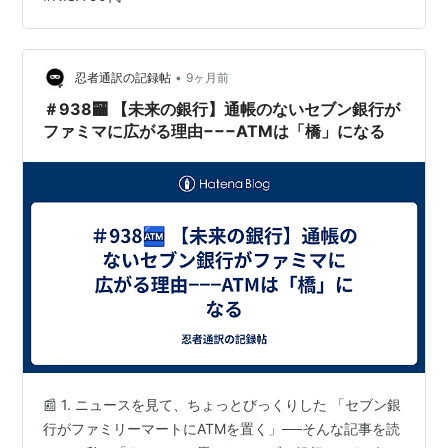
心者でも理解できる投資の基本 NISAを活用した効率的な
資産形成術 FP目線での最新マーケット情報を、実例や図
解を交えて発信していきます。 ぜひ、これから一緒に“お
金…
•
忍者通訳の記録帖
9ヶ月前
＃938🏧 【未来の銀行】通帳のないセブン銀行が
ファミマに広がる理由−−−ATMは「橋」になる
📰 1. ニュースを見て、ちょっとびっくりした 「セブン銀
行がファミリーマートにATMを置く」──そんな記事を読