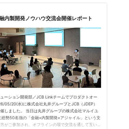
金融内製開発ノウハウ交流会開催レポート
ューション開発部／JCB Linkチームでプロダクトオー
/05/20(水)に株式会社丸井グループとJCB（JDEP）
催しました。 当日は丸井グループの株式会社マルイユ
他に総勢50名強の「金融×内製開発×アジャイル」という文
の方がご参加され、オフラインの場で交流を通して互いの