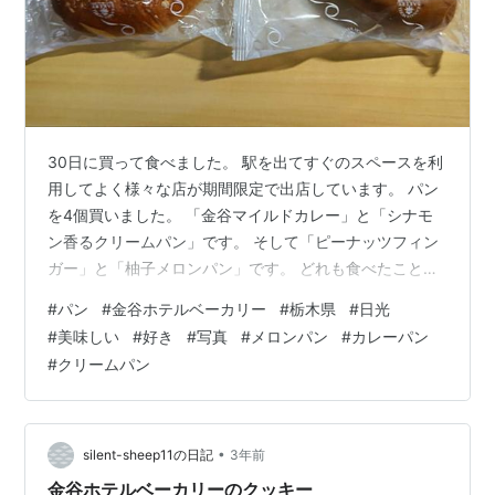
30日に買って食べました。 駅を出てすぐのスペースを利
用してよく様々な店が期間限定で出店しています。 パン
を4個買いました。 「金谷マイルドカレー」と「シナモ
ン香るクリームパン」です。 そして「ピーナッツフィン
ガー」と「柚子メロンパン」です。 どれも食べたことが
ありますが好きですね。 金谷ホテルベーカリーは、各地
#
パン
#
金谷ホテルベーカリー
#
栃木県
#
日光
に期間限定で出店しています。 上野松坂屋の地下に行け
#
美味しい
#
好き
#
写真
#
メロンパン
#
カレーパン
ば、出店しているので食べたい時に行けますが。
#
クリームパン
•
silent-sheep11の日記
3年前
金谷ホテルベーカリーのクッキー