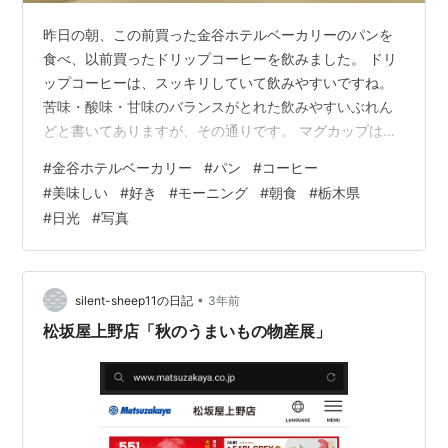
昨日の朝、この前買った金谷ホテルベーカリーのパンを
食べ、以前買ったドリップコーヒーを飲みました。 ドリ
ップコーヒーは、スッキリしていて飲みやすいですね。
苦味・酸味・甘味のバランスがとれた飲みやすいぶれん
どと書いてありますが、その通りです。 マグカップは、
以前金谷ホテルで買いました。 そしてパンはカレーパン
#
金谷ホテルベーカリー
#
パン
#
コーヒー
と、焼きいも紅あずまあんパンです。 カレーはマイルド
#
美味しい
#
好き
#
モーニング
#
朝食
#
栃木県
な辛さですね。 そして焼き芋紅あずまあんパンは、珍し
#
日光
#
写真
いですね。 芋の甘味を感じます。 機会のあるときに、催
事情報を見て行ける所で買うか、上野松坂屋で買おうか
な。
•
silent-sheep11の日記
3年前
松坂屋上野店「秋のうまいもの物産展」