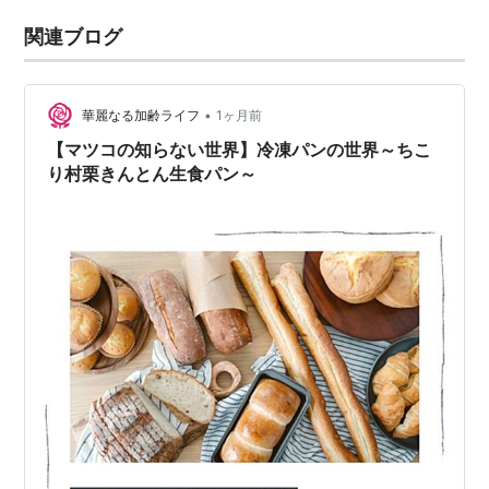
関連ブログ
•
華麗なる加齢ライフ
1ヶ月前
【マツコの知らない世界】冷凍パンの世界～ちこ
り村栗きんとん生食パン～