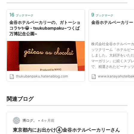
16
9
ブックマーク
ブックマーク
金谷ホテルベーカリーの、ガトーショ
金谷ホテルベーカリー
コラ✨✨😀 - tsukubampaku~つくば
万博記念公園~
株式会社金谷ホテルベー
ッツクリーム「ホテルピ
しました。大好評をいた
マーガリン」に続くスプレ
で、精選されたピーナッ
に、コクがありながらし
thukubanpaku.hatenablog.com
www.kanayahotelbake
さっぱりとした上品な甘
す。合成保存料、合成酸化.
関連ブログ
•
博ログ。
4ヶ月前
東京都内にお出かけ④金谷ホテルベーカリーさん