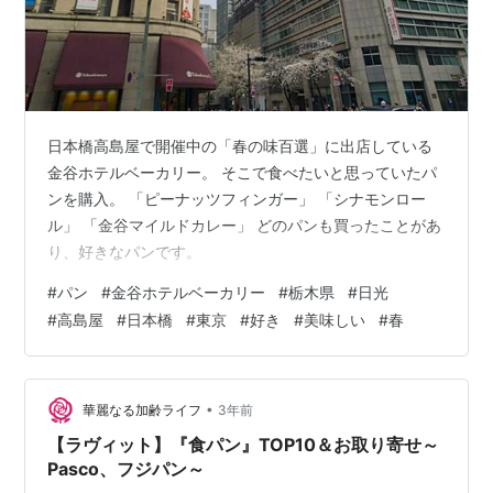
日本橋高島屋で開催中の「春の味百選」に出店している
金谷ホテルベーカリー。 そこで食べたいと思っていたパ
ンを購入。 「ピーナッツフィンガー」 「シナモンロー
ル」 「金谷マイルドカレー」 どのパンも買ったことがあ
り、好きなパンです。
#
パン
#
金谷ホテルベーカリー
#
栃木県
#
日光
#
高島屋
#
日本橋
#
東京
#
好き
#
美味しい
#
春
•
華麗なる加齢ライフ
3年前
【ラヴィット】『食パン』TOP10＆お取り寄せ～
Pasco、フジパン～