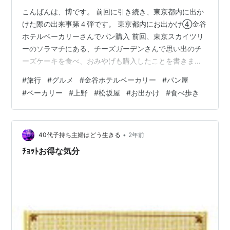
こんばんは、博です。 前回に引き続き、東京都内に出か
けた際の出来事第４弾です。 東京都内にお出かけ④金谷
ホテルベーカリーさんでパン購入 前回、東京スカイツリ
ーのソラマチにある、チーズガーデンさんで思い出のチ
ーズケーキを食べ、おみやげも購入したことを書きまし
た。 www.hiro-log.net 日光旅行の思い出の味だったので
#
旅行
#
グルメ
#
金谷ホテルベーカリー
#
パン屋
すが、実はもう１か所、都内で思い出の味で行きたい場
#
ベーカリー
#
上野
#
松坂屋
#
お出かけ
#
食べ歩き
所があったんです。それが今回の「金谷ホテルベーカリ
ー」さんです。 www.kanayahotelbakery.co.jp 日光旅行
の際、東武鉄道の東武日光線終着駅「東武日光駅」周辺
のホテルに泊まったんです。 華厳の滝や東照宮…
•
40代子持ち主婦はどう生きる
2年前
ﾁｮｯﾄお得な気分