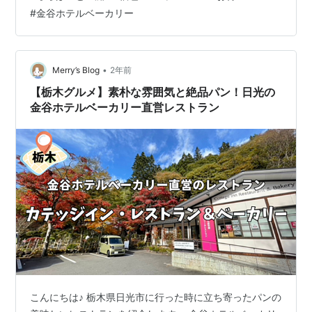
間。 お気に入りの餃子屋さん（福包）さんでご飯(*'ω'*)
#
金谷ホテルベーカリー
私たち夫婦のお気に入りは水餃子♪ そこで見つけた壁案
内。 LINEお友達登録で店内飲食餃子のみ５０％OFF もち
ろん、流れるように即登録…(`･ω･´)ｷﾗｰﾝ☆ おかげで餃子
３皿半額になりﾁｮｯﾄお得な嬉しい気分に…
•
Merry’s Blog
2年前
【栃木グルメ】素朴な雰囲気と絶品パン！日光の
金谷ホテルベーカリー直営レストラン
こんにちは♪ 栃木県日光市に行った時に立ち寄ったパンの