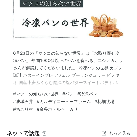
6月23日の『マツコの知らない世界』は「お取り寄せ冷
凍パン」 年間1000個以上のパンを食べる、ニシノカオリ
さんが解説してくださいました。 冷凍パンの世界 カノン
珈琲 バターインプレッツェル ブーランジュリー ピノキ
オ 国産小麦ふくらむ魔法の塩バタースイートポテトパイ
ロバのパン工房 冷凍蒸しパン カルディ コーヒーファー
#
マツコの知らない世界
#
パン
#
冷凍パン
ム セリ・エキスキーズ カヌレ ラ ヴィ デュ パン 岡崎食
#
成城石井
#
カルディコーヒーファーム
#
花畑牧場
パン 成城石井 フランス産冷凍ミニクロワッサン ちこり
#
ちこり村
#
金谷ホテルベーカリー
村 パン工房 栗きんとん 生食パン 花畑牧場 北海道 十勝
コーンパン パラタ（プレーン）5枚入 BIOSSA フレンチ
バゲット ドンク 冷やしてメロン 金谷ホテ…
ネットで話題
もっと見る