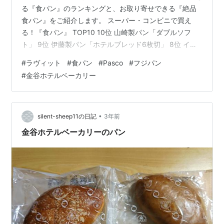
る『食パン』のランキングと、お取り寄せできる『絶品
食パン』をご紹介します。 スーパー・コンビニで買え
る！『食パン』 TOP10 10位 山崎製パン「ダブルソフ
ト」 9位 伊藤製パン「ホテルブレッド6枚切」 8位 イオ
ン「ベーカーズアンドベーカリー 毎日の食卓食パン」 7
#
ラヴィット
#
食パン
#
Pasco
#
フジパン
位 山崎製パン「ロイヤルブレッド」 6位 イオン「トップ
#
金谷ホテルベーカリー
バリュベストプライス しあわせのもっちり仕込み 山型食
パン」 5位 Pasco「超熟 国産小麦山型」 4位 山崎製パン
「超芳醇」 3位 フジパン「北海道小麦 山型」 2位 フジパ
ン「本仕込食パン」 1位 Pasco「…
•
silent-sheep11の日記
3年前
金谷ホテルベーカリーのパン