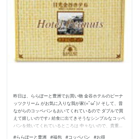
昨日は、ららぽーと豊洲でお買い物 金谷ホテルのピーナ
ッツクリーム がお気に入りな我が家(=ﾟωﾟ)ﾉ そして、昔
ながらのコッペパンもおいてくれているので ダブルで買
えて嬉しいのです♪ 給食に出てきそうなシンプルなコッペ
パンを焼いてくれているところは 中々ないので、貴重だ
と思う。 毎度、買う物を買い歩き… 気付けばご飯の時
#
ららぽーと豊洲
#
福包
#
コッペパン
#
お得