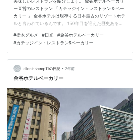
美味しいレストランを紹介します。 金谷ホテルベーカリ
ー直営のレストラン 「カテッジイン・レストラン＆ベー
カリー 」 金谷ホテルは現存する日本最古のリゾートホテ
ルと言われているんです。 150年目を迎えた歴史あるホ
テルの料理が食べれるレストランなので、とても楽しみ
#
栃木グルメ
#
日光
#
金谷ホテルベーカリー
にしてました♪ アクセス お店の雰囲気 メニュー 注文した
#
カテッジイン・レストラン&ベーカリー
もの ベーカリーショップ アクセス 住所・〒321-1434 栃
木県日光市本町１−２５ 電話・・028-850-1873 パーキ
ング・・有 営業時間・・9:00～15:00（食事）・15:00
～17:00（喫茶） 定休日・・3…
•
silent-sheep11の日記
2年前
金谷ホテルベーカリー