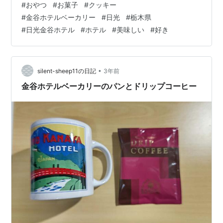
#
おやつ
#
お菓子
#
クッキー
のオムレツを味わいたいなあ。
#
金谷ホテルベーカリー
#
日光
#
栃木県
#
日光金谷ホテル
#
ホテル
#
美味しい
#
好き
•
silent-sheep11の日記
3年前
金谷ホテルベーカリーのパンとドリップコーヒー