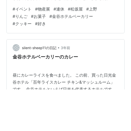
森県のアンテナショップが出店していました。 気になっ
#
イベント
#
物産展
#
連休
#
松坂屋
#
上野
たのはりんごのお菓子を2種類購入。 その後、地下に行
#
りんご
#
お菓子
#
金谷ホテルベーカリー
き、「金谷ホテルベーカリー」に寄りました。 珍しいク
#
クッキー
#
好き
ッキーを売っていたので買いました。 今年で150周年を
迎える金谷ホテル。 また泊まって、朝食のふわふわオム
レツを食べたいなあと思う今日このごろです。
•
silent-sheep11の日記
3年前
金谷ホテルベーカリーのカレー