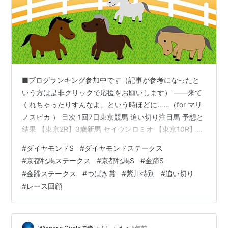
■ブログランキング参加中です（記事が参考になったと
いう方は是非クリックで応援をお願いします） ――来て
くれちゃったりすんなよ、という時ほどに……（for マリ
ノスピカ ） 目次 1回7日東京競馬 追い切り注目馬 予想と
結果 【東京2R】3歳新馬 セイウンロミオ 【東京10R】金
蹄S ヴォウジラール バンクオブクラウズ 【東京11R】ダ
#
ダイヤモンドS
#
ダイヤモンドステークス
イヤモンドS グロンディオーズ 1回3日阪神競馬 追い切り
#
京都牝馬ステークス
#
京都牝馬S
#
金蹄S
注目馬 予想と結果 【阪神2R】3歳未勝利 フルヴォート
#
金蹄ステークス
#
つばき賞
#
紫川特別
#
追い切り
【阪神7R】4歳以上1勝クラス ロータスランド 【阪神
#
レース回顧
9R】つばき賞 トーセンインパルス 【阪神11R】京都牝馬
S G3 シャインガーネット 2回3…
•