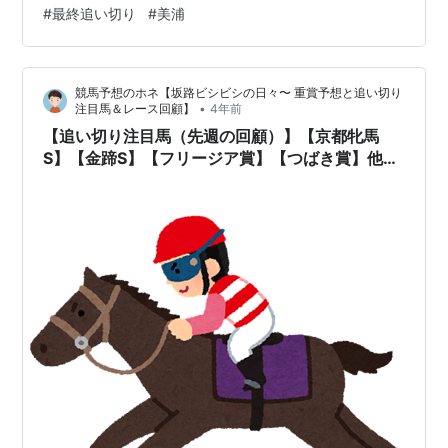
#
最終追い切り
#
美浦
ール 【東京8R】4歳以上2勝クラス ウインアチーヴ 【東
京9R】フリージア賞 ホーエリート 【東京10R】金蹄S ゴ
ールドバランサー アルム…
競馬予想のホネ【坂路ビシビシの日々〜 重賞予想と追い切り
•
注目馬＆レース回顧】
4年前
【追い切り注目馬（先週の回顧）】【京都牝馬
S】【金蹄S】【フリージア賞】【つばき賞】他
2022/2/19(土) 東京・阪神・小倉競馬 5歳イヤ
ー好発進