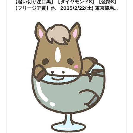
【追い切り注目馬】【ダイヤモンドS】【金蹄S】
【フリージア賞】他 2025/2/22(土) 東京競馬
単走で軽快に