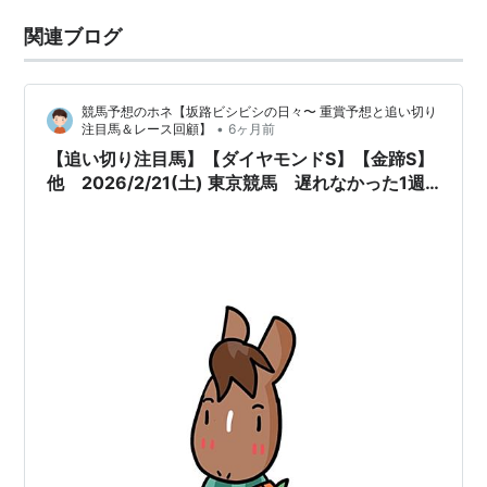
関連ブログ
競馬予想のホネ【坂路ビシビシの日々〜 重賞予想と追い切り
•
注目馬＆レース回顧】
6ヶ月前
【追い切り注目馬】【ダイヤモンドS】【金蹄S】
他 2026/2/21(土) 東京競馬 遅れなかった1週
前