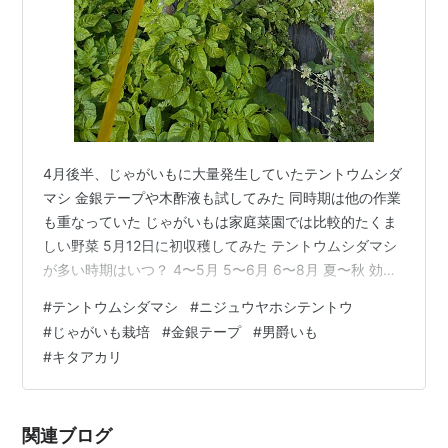
4月後半、じゃがいもに大量発生していたテントウムシダ
マシ 金銀テープや木酢液も試してみた 同時期は他の作業
も重なっていた じゃがいもは家庭菜園では比較的たくま
しい野菜 5月12日に初収穫してみた テントウムシダマシ
が多い時期はいつ？ 4〜5月 5〜6月 6〜8月 夏〜秋 効果
的と言われる対策 これからが正念場かもしれない 畑を観
#
テントウムシダマシ
#
ニジュウヤホシテントウ
察していると必ず発見がある まとめ｜テントウムシダマ
#
じゃがいも栽培
#
金銀テープ
#
男爵いも
シ被害とどう付き合うか 4月後半、じゃがいもに大量発
#
キタアカリ
生していたテントウムシダマシ 4月後半、いつも拝読さ
せていただいている家庭菜園ブログで、「じゃがいもに
付くテントウムシダマシ」の記事を見かけました。 その
関連ブログ
時の様子はこ…