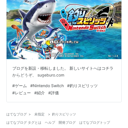
ブログを新設・移転しました。 新しいサイトへはコチラ
からどうぞ。 sugeburo.com
#
ゲーム
#
Nintendo Switch
#
釣りスピリッツ
#
レビュー
#
紹介
#
評価
はてなブログ
>
未指定
>
釣りスピリッツ
はてなブログ タグとは
ヘルプ
開発ブログ
はてなブログトップ