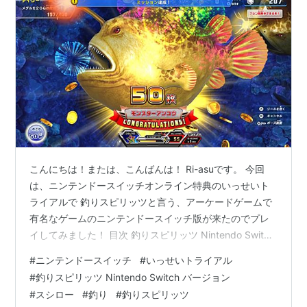
こんにちは！または、こんばんは！ Ri-asuです。 今回
は、ニンテンドースイッチオンライン特典のいっせいト
ライアルで 釣りスピリッツと言う、アーケードゲームで
有名なゲームのニンテンドースイッチ版が来たのでプレ
イしてみました！ 目次 釣りスピリッツ Nintendo Switch
バージョン 最初の説明 いざ釣りスピリッツをプレイ 他
#
ニンテンドースイッチ
#
いっせいトライアル
のモードも少し確認 まとめ セール価格 釣りスピリッツ
#
釣りスピリッツ Nintendo Switch バージョン
Nintendo Switchバージョン ニンテンドースイッチ いっ
#
スシロー
#
釣り
#
釣りスピリッツ
せいトライアル【釣りスピリッツ Nintendo Switchバー