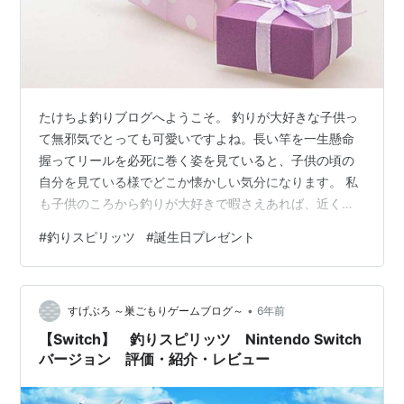
たけちよ釣りブログへようこそ。 釣りが大好きな子供っ
て無邪気でとっても可愛いですよね。長い竿を一生懸命
握ってリールを必死に巻く姿を見ていると、子供の頃の
自分を見ている様でどこか懐かしい気分になります。 私
も子供のころから釣りが大好きで暇さえあれば、近くの
海釣り公園で友達と一緒に朝から晩まで魚釣りに没頭し
#
釣りスピリッツ
#
誕生日プレゼント
て遊ぶそんな子供でした。 さて、今回は「釣りが大好き
なお子さんやお孫さんが飛んで喜ぶ〈サプライズ〉驚き
の誕生日プレゼント18選！」について詳しくリサーチし
•
て参りました。 私自身が子供時代にもらって本当に嬉し
すげぶろ ～巣ごもりゲームブログ～
6年前
かった驚きの誕生日プレゼンなども参考にしながら、
【Switch】 釣りスピリッツ Nintendo Switch
「21世紀の子供達にマッチする」＂感激して…
バージョン 評価・紹介・レビュー