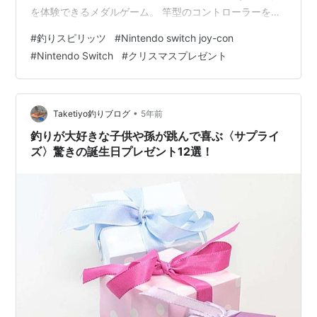
を体験できるメダルゲーム。 竿型のコントローラーを使
って 操作します。 竿を振って、ウキを投げ入れ ウキに
#
釣りスピリッツ
#
Nintendo switch joy-con
魚が食いついたら リールを引いて魚を釣りあげます。 魚
#
Nintendo Switch
#
クリスマスプレゼント
が食いつくと、ブルブルっと 振動します。 そして引くリ
ールも重くなるんです。 うまく釣りあげられたら メダル
獲得。 週末ともなると、 大型ショッピングセンター ゲ
ームーコーナーの 釣りスピリッツには 沢山…
•
Taketiyo釣りブログ
5年前
釣りが大好きな子供や孫が跳んで喜ぶ〈サプライ
ズ〉驚きの誕生日プレゼント12選！