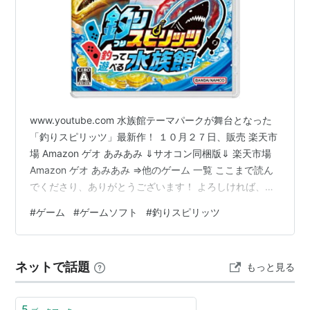
www.youtube.com 水族館テーマパークが舞台となった
「釣りスピリッツ」最新作！ １０月２７日、販売 楽天市
場 Amazon ゲオ あみあみ ⇓サオコン同梱版⇓ 楽天市場
Amazon ゲオ あみあみ ⇒他のゲーム 一覧 ここまで読ん
でくださり、ありがとうございます！ よろしければ、ブ
ックマーク、ツイート、読者登録などしてください。 に
#
ゲーム
#
ゲームソフト
#
釣りスピリッツ
ほんブログ村
ネットで話題
もっと見る
5