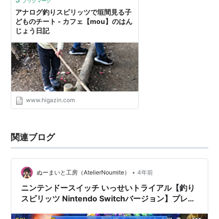
ブックマーク
アナログ釣りスピリッツで垣間見る子
どものチート - カフェ【mou】のはん
じょう日記
www.higazin.com
関連ブログ
•
ぬーまいと工房（AtelierNoumite）
4年前
ニンテンドースイッチ いっせいトライアル【釣り
スピリッツ Nintendo Switchバージョン】プレイ
してみた。