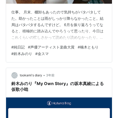
仕事。 月末、棚卸もあったので気持ちがバタバタして
た。助かったことは雨がしっかり降らなかったこと。結
局はバタバタするんですけど。 6月を振り返ろうってな
ると、積極的に踏み込んでやろうって思ったり、今日は
これくらいの忙しさかって読めたり読めなかったり。特
記するような出来事は今月も無かった。仕事終わってか
#
純日記
#
声優アーティスト楽曲大賞
#
楠木ともり
ら、6月もお疲れ様上半期お疲れ様の意味も込めて、ホリ
#
鈴木みのり
#
金スマ
ーズカフェでモーニングトーストが食べたくなった。食
べながら29日の日記と、声優アーティスト楽曲大賞の上
半期を選出をした。それを僕は強さと呼びたい/楠木とも
りわだちの花/鈴木みのり反省会/高橋李依タイムトラベラ
•
tookami's diary
3年前
ー/坂本真綾ユニエ/夏川椎菜光の中へ/…
鈴木みのり『My Own Story』の坂本真綾による
仮歌小咄