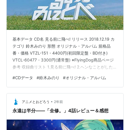
基本データ CD名 見る前に飛べ! リリース 2018.12.19 カ
テゴリ 鈴木みのり 形態 オリジナル・アルバム 規格品
番・価格 VTZL-151・4400円(初回限定盤・BD付き)
VTCL-60477・3300円(通常盤) ※FlyingDog商品ページ
参考 収録曲リスト 1.見る前に飛べ! 2.ヘンなことがした
い! 3.好きなものは好き! 4.おセンチなメンタル
#
CDデータ
#
鈴木みのり
#
オリジナル・アルバム
5.Crosswalk (『あまんちゅ!～あどばんす～』OP) 6.いち
ばん最後の夏 7.半音階のレジスタンス 8.FEELING
AROUND (『ラーメン大好き小泉さん』OP) 9.わたしは
•
わたしになりたい 10.ast…
アニメとおどろう
2年前
永遠は半分――「全修。」4話レビュー＆感想