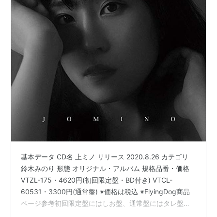
基本データ CD名 上ミノ リリース 2020.8.26 カテゴリ
鈴木みのり 形態 オリジナル・アルバム 規格品番・価格
VTZL-175・4620円(初回限定盤・BD付き) VTCL-
60531・3300円(通常盤) ※価格は税込 ※FlyingDog商品
ページ参考初回限定盤にはしお盤、通常盤にはタレ盤と
書かれているものも結構あります。 というかFlyingDog