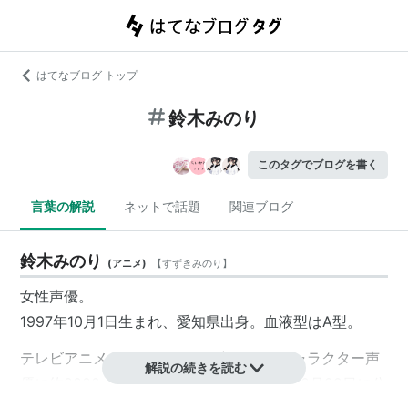
はてなブログ トップ
鈴木みのり
このタグでブログを書く
言葉の解説
ネットで話題
関連ブログ
鈴木みのり
(
アニメ
)
【
すずきみのり
】
女性声優。
1997年10月1日生まれ、愛知県出身。血液型はA型。
テレビアニメ『マクロスΔ』の新歌姫＆キャラクター声
解説の続きを読む
優に約8000人の中から抜擢され、2015年10月29日に公