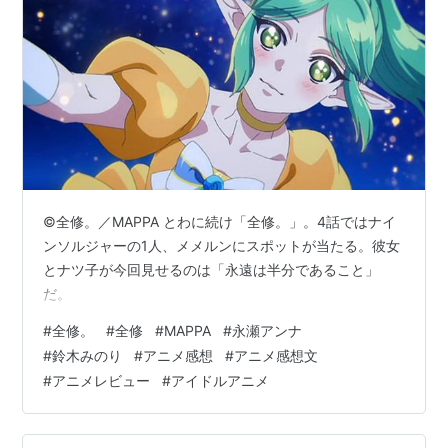
©全修。／MAPPA とわに続け「全修。」。4話ではナイ
ンソルジャーの1人、メメルンにスポットが当たる。彼女
とナツ子が今回見せるのは「永遠は半分であること」
だ。
#
全修。
#
全修
#
MAPPA
#
永瀬アンナ
#
鈴木みのり
#
アニメ感想
#
アニメ感想文
#
アニメレビュー
#
アイドルアニメ