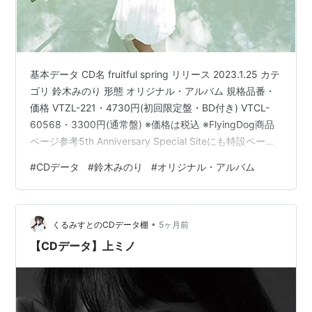
基本データ CD名 fruitful spring リリース 2023.1.25 カテ
ゴリ 鈴木みのり 形態 オリジナル・アルバム 規格品番・
価格 VTZL-221・4730円(初回限定盤・BD付き) VTCL-
60568・3300円(通常盤) ※価格は税込 ※FlyingDog商品
ページ参考5th Anniversary Special Siteにも特設ページ
があります。記載内容は同じです。 収録曲リスト 1.My
#
CDデータ
#
鈴木みのり
#
オリジナル・アルバム
Own Story 2.だってMy Life もっとMy Choice
3.BROKEN IDENTITY (『勇者、辞めます』OP) 4.わだち
の花 5.サイハテ (『海賊王女…
•
くるみすとのCDデータ棚
5ヶ月前
【CDデータ】上ミノ