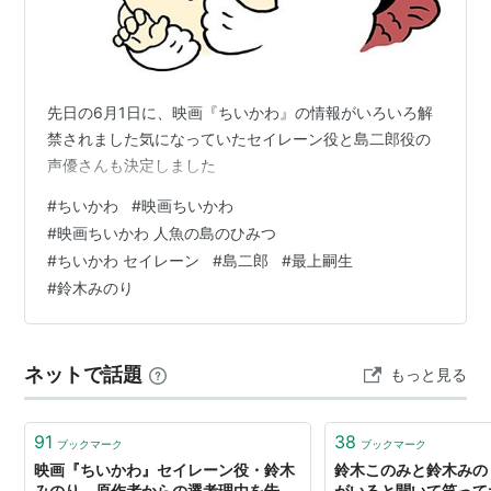
先日の6月1日に、映画『ちいかわ』の情報がいろいろ解
禁されました気になっていたセイレーン役と島二郎役の
声優さんも決定しました
#
ちいかわ
#
映画ちいかわ
#
映画ちいかわ 人魚の島のひみつ
#
ちいかわ セイレーン
#
島二郎
#
最上嗣生
#
鈴木みのり
ネットで話題
もっと見る
91
38
ブックマーク
ブックマーク
映画『ちいかわ』セイレーン役・鈴木
鈴木このみと鈴木みの
みのり、原作者からの選考理由を告
がいると聞いて笑って