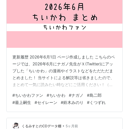
更新履歴 2026年6月1日 ページ作成しました こちらのペ
ージでは、2026年6月にナガノ先生がＸ(Twitter)にアッ
プした「ちいかわ」の漫画やイラストなどをただただま
とめました！ 当サイトによる解説等は省きましたので、
まとめて一気に読みたい時などにご活用ください！（ま
とめ読みのトップページはこちら） 🏝（島二郎・セイレ
#
ちいかわファン
#
ちいかわ
#
ナガノ
#
島二郎
ーン キャスト発表） 👞（「くつずれ」） 日付が古いも
#
最上嗣生
#
セイレーン
#
鈴木みのり
#
くつずれ
のから順番に並べています 🏝（島二郎・セイレーン キャ
スト発表） 🏝 pic.twitter.com/ZaV5FZkKf3 — ちいかわ
💫アニメ火金 (@ngnchiikawa) 2026年6月1日 👞（「く
つずれ」）…
•
くるみすとのCDデータ棚
5ヶ月前