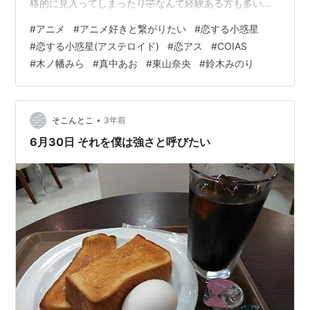
格的に見入ってしまったり🤣なんて経験ある方も多いの
ではないでしょうか😁 今回はそんな、私がついつい見返
#
アニメ
#
アニメ好きと繋がりたい
#
恋する小惑星
してしまうアニメをご紹介です💁 2020年放送の「恋する
#
恋する小惑星(アステロイド)
#
恋アス
#
COIAS
小惑星（アステロイド）」 "小惑星を見つけて名前をつけ
#
木ノ幡みら
#
真中あお
#
東山奈央
#
鈴木みのり
たい"という幼い頃からの夢を持った「木ノ幡みら」と
「真中あお」 高校で運命的な再会を果たした2人が仲間
を巻き込んで奮闘する青春物語です🤗
www.youtube.com 先日、こんな…
•
そこんとこ
3年前
6月30日 それを僕は強さと呼びたい