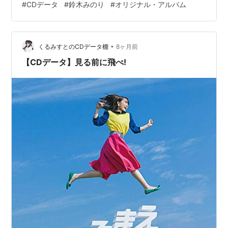
#
CDデータ
#
鈴木みのり
#
オリジナル・アルバム
商品ページに書かれていないのが珍しいくらいです。 収
録曲リスト 1.Now Is The Time! 2.ダメハダメ (Album
Ver.) 3.わからないのよBABY 4.まいっちゃう 5.最果ての
•
ハロー 6.まぼろし 7.月…
くるみすとのCDデータ棚
8ヶ月前
【CDデータ】見る前に飛べ!