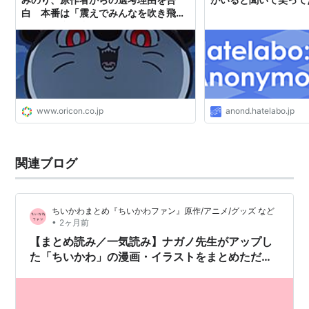
白 本番は「震えでみんなを吹き飛ば
すぞ」と意気込む
www.oricon.co.jp
anond.hatelabo.jp
関連ブログ
ちいかわまとめ『ちいかわファン』原作/アニメ/グッズ など
•
2ヶ月前
【まとめ読み／一気読み】ナガノ先生がアップし
た「ちいかわ」の漫画・イラストをまとめただけ
のページ（2026年6月編）