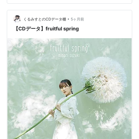
ミノ 心が、青い。 見る前に飛べ! サイハテ fruitful spring
最果てのハロー 上ミノ Shout!!! fruitful spring…
•
くるみすとのCDデータ棚
5ヶ月前
【CDデータ】fruitful spring