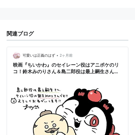
式発表された。芸能活動経験はほぼなく、同作が初の活
動となる。
主な出演作品
関連ブログ
マクロスΔ（
フレイア・ヴィオン
）
リスト::声優/さ行
•
可愛いは正義のはず
2ヶ月前
映画『ちいかわ』のセイレーン役はアニポケのリ
コ！鈴木みのりさん＆島二郎役は最上嗣生さんに
決定