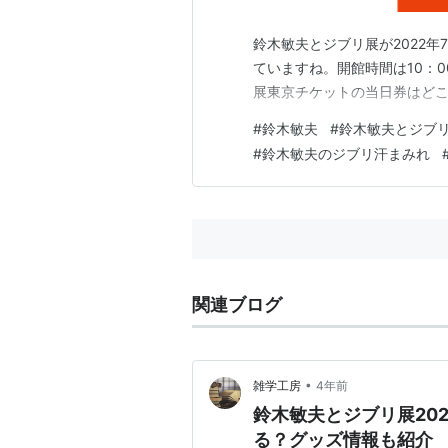
鈴木敏夫とジブリ展が2022年
ていますね。開館時間は10：00
展東京チケットの当日券はど
#
鈴木敏夫
#
鈴木敏夫とジブ
#
鈴木敏夫のジブリ汗まみれ
関連ブログ
•
雑学工房
4年前
鈴木敏夫とジブリ展20
る？グッズ情報も紹介