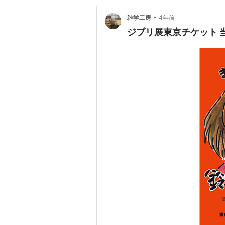
•
雑学工房
4年前
ジブリ展東京チケット 