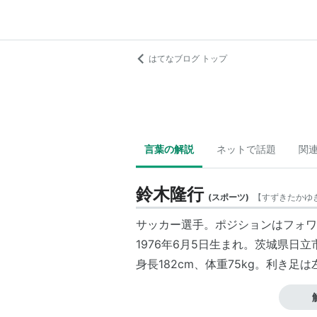
はてなブログ トップ
言葉の解説
ネットで話題
関
鈴木隆行
(
スポーツ
)
【
すずきたかゆ
サッカー選手。ポジションはフォワ
1976年6月5日生まれ。茨城県日
身長182cm、体重75kg。利き足は
2001年、サッカー日本代表に初選