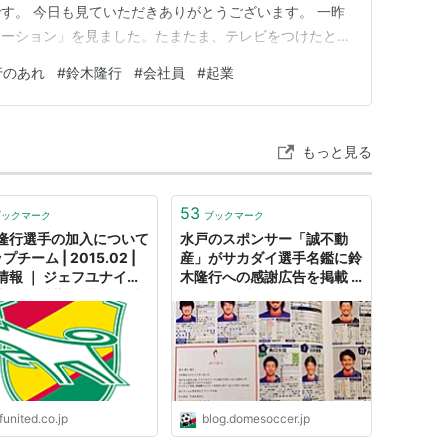
す。 今日も見ていただきありがとうございます。 一昨
テーション」を見ました。たまたま、テレビをつけたとき
」の映像がなつかしくて、見入ってしまいました。 私
行のあれ
#
鈴木隆行
#
会社員
#
起業
がら、感想を書きたいと思います。 テレビで流れてい
きな人は、かっこいい！ 自分…
もっと見る
限付き移籍
53
ブックマーク
ブックマーク
籍
隆行選手の加入について
水戸のスポンサー「誠不動
ップチーム | 2015.02 |
産」がサカダイ選手名鑑に鈴
情報 ｜ ジェフユナイテ
木隆行への感謝広告を掲載 -
市原・千葉 公式ウェブ
ドメサカブログ
ト
移籍
funited.co.jp
blog.domesoccer.jp