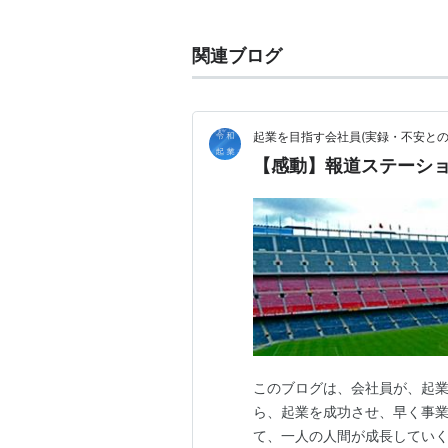
出場して代表デビュー。
2001年のFIFAコンフェデレー
関連ブログ
せブレイク。
2002年のFIFAワールドカップ
起業を目指す会社員(実録・不安との
懸命にボールを追い、献身的なプレ
【感動】報道ステーシ
スを得ることが多い。
あげたゴール数こそ少ないものの、
もある。
所属クラブ
-1995
茨城県立日立工業高等学校
1996
このブログは、会社員が、起
ら、起業を成功させ、早く事
鹿島アントラーズ
て、一人の人間が成長してい