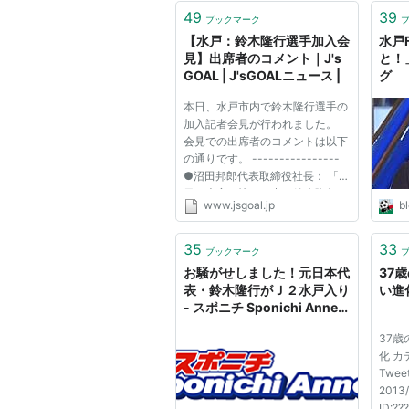
2002.7-2003.6
49
39
ブックマーク
【水戸：鈴木隆行選手加入会
水戸
KRCゲンク
（ベルギー）
見】出席者のコメント｜J's
と！
2003.7-2003.8
GOAL | J'sGOALニュース |
グ
鹿島アントラーズ
本日、水戸市内で鈴木隆行選手の
加入記者会見が行われました。
2003.8-2004.6
会見での出席者のコメントは以下
の通りです。 ----------------
ヒュースデン・ゾルダー
（ベル
●沼田邦郎代表取締役社長： 「本
2004.7-2005
日は大変お忙しい中、鈴木隆行の
www.jsgoal.jp
b
加入会見に足を運んでいただき、
鹿島アントラーズ
誠にありがとうございます。私は
08年4月から水戸ホーリーホック
35
33
2006
ブックマーク
の社長を務めていますが、水戸...
お騒がせしました！元日本代
37
レッドスター・ベオグラード（
表・鈴木隆行がＪ２水戸入り
い進化 
- スポニチ Sponichi Annex
2007
サッカー
37
横浜F・マリノス
化 カ
2008.4-2010
Twee
2013/
ポートランド・ティンバーズ（
ID: