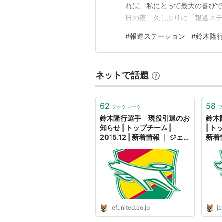
1997.3-1997.9
れば、私にとって最大の喜びで
CFZ・ド・リオ（ブラジル）
日の夜、久しぶりに「報道ス
にやっていた「ワールドカップ
1997.9-1998.1
#
報道ステーション
#
鈴木隆
も熱狂していた昔を思い出しな
鹿島アントラーズ
た「感動の名シーン」 ひたむ
1998
ネットで話題
ジェフユナイテッド市原 ＊期
1999.2-1999.9
62
58
ブックマーク
CFZ・ド・リオ ＊期限付き移
鈴木隆行選手 現役引退のお
鈴木
知らせ | トップチーム |
| ト
1999.9-2000.1
2015.12 | 新着情報 ｜ ジェ
新着
鹿島アントラーズ
フユナイテッド市原・千葉
ッド
公式ウェブサイト
サイ
2000.2-2000.?
川崎フロンターレ ＊期限付き
2000.?-2002.7
jefunited.co.jp
je
鹿島アントラーズ