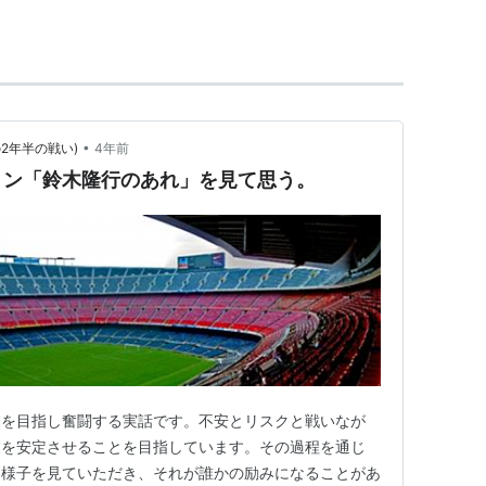
ションズカップ・カメルーン戦で2得点を上げる活躍を見
ではベルギー戦で同点ゴールを上げる。
•
2年半の戦い)
4年前
ーで前線のつぶれ役となり、フリーキックのチャン
ョン「鈴木隆行のあれ」を見て思う。
決める時は勝負どころとなるラッキーボーイ的な面
業を目指し奮闘する実話です。不安とリスクと戦いなが
業を安定させることを目指しています。その過程を通じ
く様子を見ていただき、それが誰かの励みになることがあ