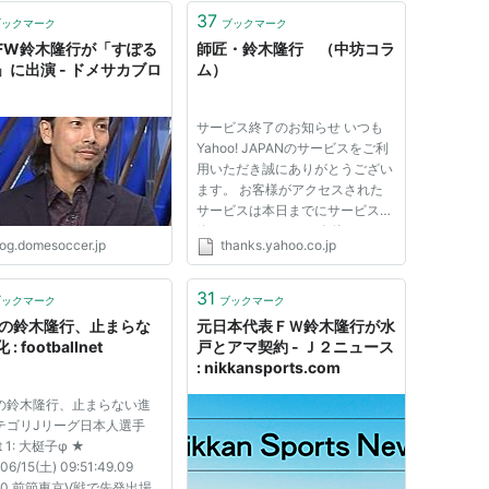
37
ブックマーク
ブックマーク
FW鈴木隆行が「すぽる
師匠・鈴木隆行 （中坊コラ
」に出演 - ドメサカブロ
ム）
サービス終了のお知らせ いつも
Yahoo! JAPANのサービスをご利
用いただき誠にありがとうござい
ます。 お客様がアクセスされた
ギー）
サービスは本日までにサービスを
終了いたしました。 今後とも
log.domesoccer.jp
thanks.yahoo.co.jp
Yahoo! JAPANのサービスをご愛
顧くださいますよう、よろしくお
願いいたします。
31
ブックマーク
ブックマーク
歳の鈴木隆行、止まらな
元日本代表ＦＷ鈴木隆行が水
セルビア）
: footballnet
戸とアマ契約 - Ｊ２ニュース
: nikkansports.com
歳の鈴木隆行、止まらない進
テゴリJリーグ日本人選手
t 1: 大梃子φ ★
06/15(土) 09:51:49.09
アメリカ ユナイテッドサッカーリーグ1部）
???0 前節東京V戦で先発出場