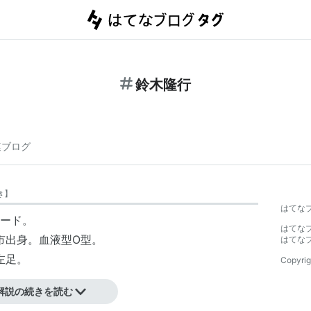
鈴木隆行
連ブログ
き
】
はてな
ード。
はてな
立市出身。血液型O型。
はてな
左足。
Copyrig
解説の続きを読む
出され、同年4月25日、スペインとの親善試合に途中