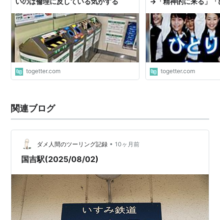
いのは倫理に反している気がする
→「精神的に来る」「
んだよ」 (2ページ目) - 
togetter.com
togetter.com
関連ブログ
•
ダメ人間のツーリング記録
10ヶ月前
国吉駅(2025/08/02)