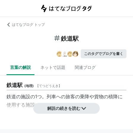
はてなブログ トップ
鉄道駅
このタグでブログを書く
言葉の解説
ネットで話題
関連ブログ
鉄道駅
(
地理
)
【
てつどうえき
】
鉄道の施設の1つ。列車への旅客の乗降や貨物の積降に
使用する施設である。
解説の続きを読む