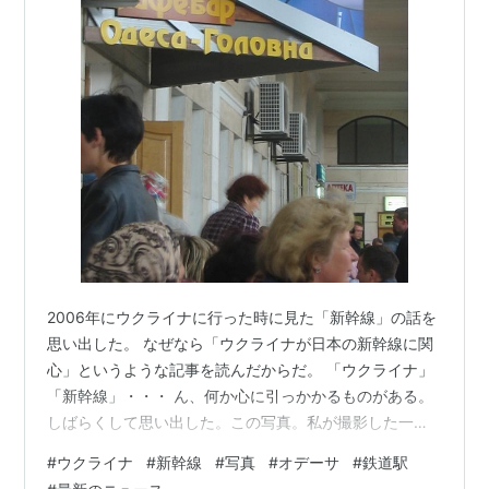
2006年にウクライナに行った時に見た「新幹線」の話を
思い出した。 なぜなら「ウクライナが日本の新幹線に関
心」というような記事を読んだからだ。 「ウクライナ」
「新幹線」・・・ ん、何か心に引っかかるものがある。
しばらくして思い出した。この写真。私が撮影した一
枚。ウクライナのオデーサ（当時はオデッサと言った）
#
ウクライナ
#
新幹線
#
写真
#
オデーサ
#
鉄道駅
という都市に行き、「ポチョムキンの階段」や「プーシ