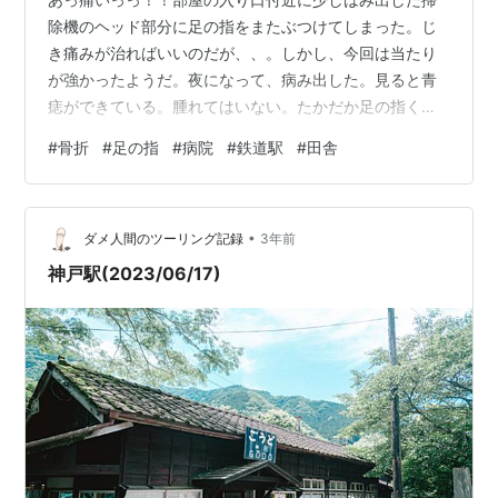
除機のヘッド部分に足の指をまたぶつけてしまった。じ
き痛みが治ればいいのだが、、。しかし、今回は当たり
が強かったようだ。夜になって、病み出した。見ると青
痣ができている。腫れてはいない。たかだか足の指くら
いと思われるかも知れないが、指って手の指もそうだ
#
骨折
#
足の指
#
病院
#
鉄道駅
#
田舎
が、怪我をしてみて初めて意味やらありがたみが分かる
もの。 実を言うと、かれこれ４０年前、と言ってもかつ
て小学３年生の頃、これまた奇しくも、左右反対だが
•
（この時は左足、この度は右足）足の薬指（第４指）に
ダメ人間のツーリング記録
3年前
結構重めの骨折をしていたのでした。親に「痛い」と言
神戸駅(2023/06/17)
っても１週間放っておかれ、それでも痛み治らず、渋々
病…