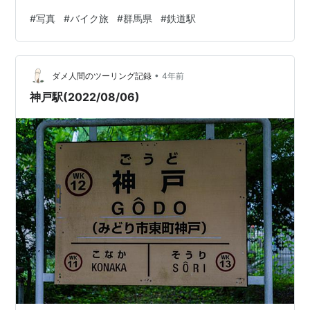
#
写真
#
バイク旅
#
群馬県
#
鉄道駅
•
ダメ人間のツーリング記録
4年前
神戸駅(2022/08/06)