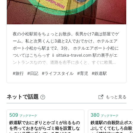
夜の小松駅前をちょっとお散歩。長男かけ7歳は部屋でゲ
ーム。私と次男くんじ3歳と2人でおでかけ。ホテルエア
ポート小松から駅まで2、3分。 ホテルエアポート小松に
ついてはこちらっす ⇓ sittaka-travel.com 駅の裏手がエ
ントランスなので、道路を右手に歩くと、すぐに欧風の
建物が並ぶかわいらしい駅前の「れんが花道通り」に出
#
旅行
#
日記
#
ライフスタイル
#
育児
#
鉄道駅
た。古い町並みが残っていると聞いていたけど、こうい
うのも良いねぇ♪ 様々な業態の店舗が並ぶ 北陸新幹線の
小松駅は2024年3月16日に開業。2008年？に来たことが
ネットで話題
もっと見る
あったけど、駅前の噴水で子供たちが遊んでいたくらい
の記憶しかないな。 街灯が輝く 小松駅前交差点。西口
の…
509
380
ブックマーク
ブックマーク
鉄道駅でおにぎりとかゴミが出るもの
鉄道駅の自殺防止ポス
を売っておきながらゴミ箱を設置しな
ぶしてくてむしろ自殺