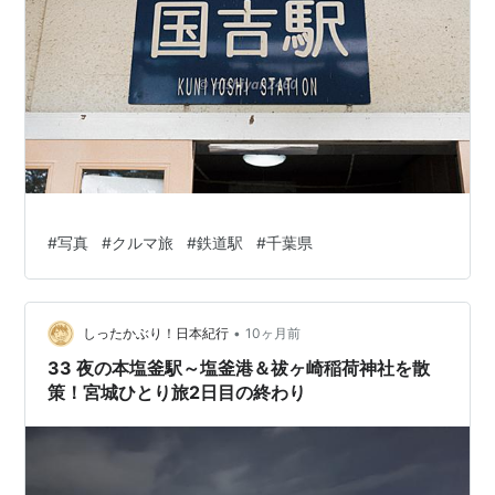
#
写真
#
クルマ旅
#
鉄道駅
#
千葉県
•
しったかぶり！日本紀行
10ヶ月前
33 夜の本塩釜駅～塩釜港＆祓ヶ崎稲荷神社を散
策！宮城ひとり旅2日目の終わり