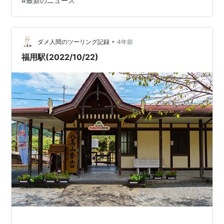
#
最新のニュース
キンの銅像」などを見てその帰り、駅から首都キーウ
（当時はキエフ）行きの列車に乗ろうとしていた。駅の
構内を歩いていると、懐かしい、どう見てもこれは日本
の新幹線ではないか！ という看板を見たのだ。これどう
•
ダメ人間のツーリング記録
4年前
見ても、東海道新幹線に使われている「新幹…
福用駅(2022/10/22)