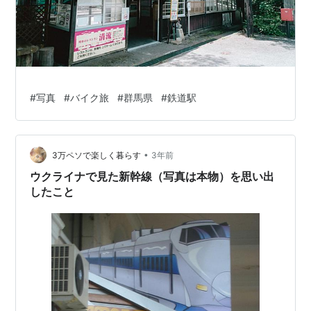
#
写真
#
バイク旅
#
群馬県
#
鉄道駅
•
3万ペソで楽しく暮らす
3年前
ウクライナで見た新幹線（写真は本物）を思い出
したこと