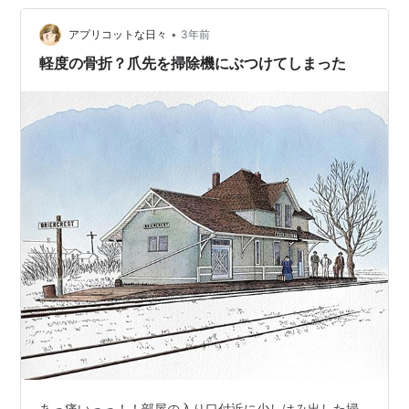
釜駅・夜 駅前のロータリーは広々としている。この時は
•
見られなかったが、バスの往来も活発なのであろう。 駅
アプリコットな日々
3年前
前ロータリー JR仙石線。せんせきせんと読む。本塩釜
軽度の骨折？爪先を掃除機にぶつけてしまった
駅。 上りの仙台駅…
あっ痛いっっ！！部屋の入り口付近に少しはみ出した掃