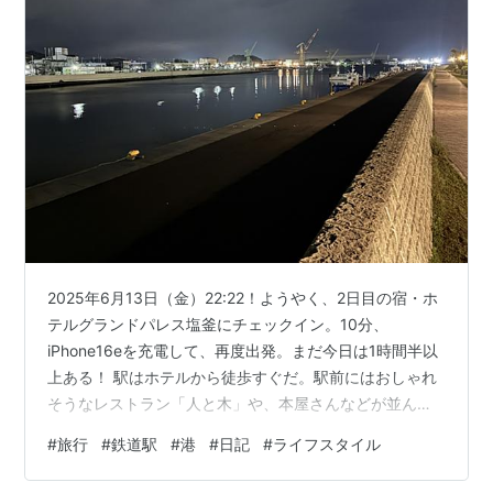
2025年6月13日（金）22:22！ようやく、2日目の宿・ホ
テルグランドパレス塩釜にチェックイン。10分、
iPhone16eを充電して、再度出発。まだ今日は1時間半以
上ある！ 駅はホテルから徒歩すぐだ。駅前にはおしゃれ
そうなレストラン「人と木」や、本屋さんなどが並んで
いた。 本塩釜駅前に並ぶお店 この時間でもあり人けは少
#
旅行
#
鉄道駅
#
港
#
日記
#
ライフスタイル
ないが、電車の往来はまだあって、タクシーが疲れて帰
ってくるサラリーマンを待っている風情であった。 本塩