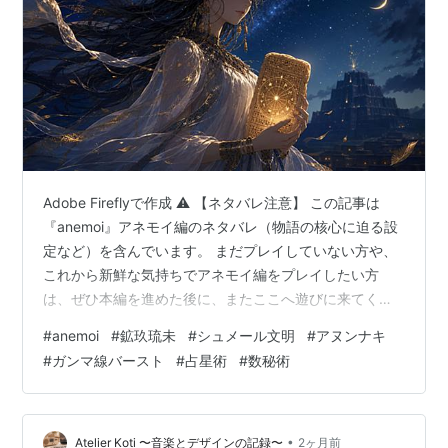
Adobe Fireflyで作成 ⚠️ 【ネタバレ注意】 この記事は
『anemoi』アネモイ編のネタバレ（物語の核心に迫る設
定など）を含んでいます。 まだプレイしていない方や、
これから新鮮な気持ちでアネモイ編をプレイしたい方
は、ぜひ本編を進めた後に、またここへ遊びに来てくだ
さい。 ここから先は『anemoi』アネモイ編の設定ネタバ
#
anemoi
#
鉱玖琉未
#
シュメール文明
#
アヌンナキ
レを含みます（クリックして開く） 🟢 はじめに この記
#
ガンマ線バースト
#
占星術
#
数秘術
事を書こうと思ったきっかけは、Key作品『anemoi』ア
ネモイ編で玖琉未の口から語られた「アヌンナキ」や
「ニンリル」という言葉を聞いて衝撃を受けたからで
す。 玖琉未 「空から降りてきた人々、アヌンナキ」
•
Atelier Koti 〜音楽とデザインの記録〜
2ヶ月前