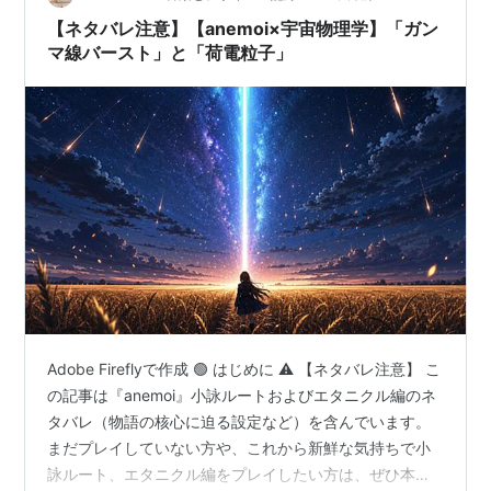
「私だけ…
【ネタバレ注意】【anemoi×宇宙物理学】「ガン
マ線バースト」と「荷電粒子」
Adobe Fireflyで作成 🟢 はじめに ⚠️ 【ネタバレ注意】 こ
の記事は『anemoi』小詠ルートおよびエタニクル編のネ
タバレ（物語の核心に迫る設定など）を含んでいます。
まだプレイしていない方や、これから新鮮な気持ちで小
詠ルート、エタニクル編をプレイしたい方は、ぜひ本編