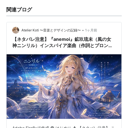
関連ブログ
•
Atelier Koti 〜音楽とデザインの記録〜
1ヶ月前
【ネタバレ注意】『anemoi』鉱玖琉未（風の女
神ニンリル）インスパイア楽曲（作詞とプロンプ
ト）
Adobe Fireflyで作成 🟢 はじめに ⚠️ 【ネタバレ注意】 こ