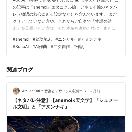
の記事は『anemoi』エタニクル編・アネモイ編のネタバ
レ（物語の核心に迫る設定など）を含んでいます。 まだ
クリアしていない方や、これからご自身で「物語の結
末」を見届けたい方は、ぜひ本編を進めた後に、またこ
こへ遊びに来てください。 ここから先は『anemoi』エタ
#
anemoi
#
鉱玖琉未
#
ニンリル
#
アヌンナキ
ニクル編・アネモイ編のネタバレを含みます（クリック
#
SunoAI
#
AI作曲
#
二次創作
#
作詞
して読む） 麦、スピカ、穂乃夏と紡いできた家族の物語
のインスパイア楽曲制作裏話。 今回は、そのすべてを 4
億4000年前から見守り続けてきた「時の観測者」 であ
関連ブログ
る玖琉未（風の女神ニンリル）をテーマにした楽曲で
す。…
•
Atelier Koti 〜音楽とデザインの記録〜
1ヶ月前
【ネタバレ注意】【anemoi×天文学】「シュメー
ル文明」と「アヌンナキ」