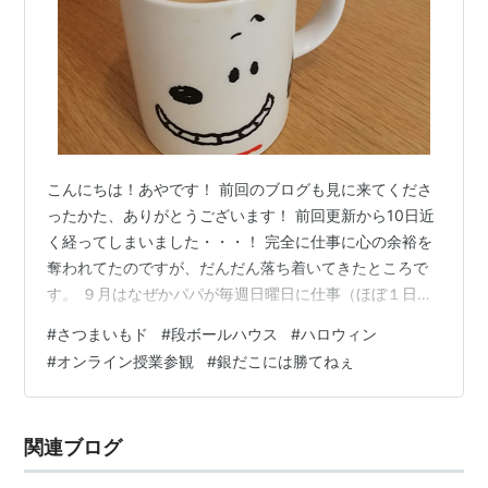
こんにちは！あやです！ 前回のブログも見に来てくださ
ったかた、ありがとうございます！ 前回更新から10日近
く経ってしまいました・・・！ 完全に仕事に心の余裕を
奪われてたのですが、だんだん落ち着いてきたところで
す。 ９月はなぜかパパが毎週日曜日に仕事（ほぼ１日
中）が入り、 翌月曜日も立ち合いやらなんやらで仕事を
#
さつまいもド
#
段ボールハウス
#
ハロウィン
していたんです。（シルバーウィークも関係なし） もち
#
オンライン授業参観
#
銀だこには勝てねぇ
ろん仕事をしているパパが大変なのはわかるんだけど、
毎週毎週日曜日に子供たちと１日過ごすのしんどーーー
ーい( ;∀;) やっぱり大人２人いるのと１人で見るのは労力
関連ブログ
が全然違うのですよ。 仕事の忙しさも相まってなんとも
余裕のない９月でございま…