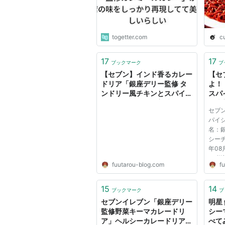
togetter.com
c
17
17
ブックマーク
ブ
【セブン】インド香るカレー
【セ
ドリア「銀座デリー監修 タ
よ！
ンドリー風チキンとスパイス
スパ
カレードリア」が美味しい！
風太
セブ
｜風太郎の気ままログ
パイ
名：
シーチ
年08
（税込
fuutarou-blog.com
f
703
北、
島県
15
14
ブックマーク
ブ
監修
セブンイレブン「銀座デリー
明星
とした
監修野菜キーマカレードリ
シー
ア」ヘルシーカレードリア♪
べて