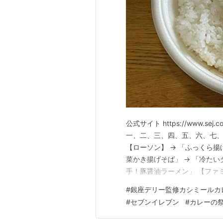
公式サイト https://www.sej.c
一、二、三、四、五、六、七、八
【ローソン】 → 「ふっくら揚
菜かき揚げそば」 → 「冷たい
手！豚醤油ラーメン」 【ファミ
クとうまみの豚肉ねぎそば」 →
#
銀座デリー監修カシミールカ
メン」 【ミニストップ】 → 
#
セブンイレブン
#
カレーの