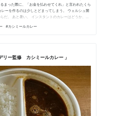
ふるまった際に、「お金を払わせてくれ」と言われたくら
カレーを作るのは少しとどまってしまう。 ウェルシュ菌
らだ。 あと暑い。 インスタントのカレーはどうか、確
し本格的なものも増えた。 種類も多すぎるくらい多
ー
#
カシミールカレー
・・ では何を選べばいいか分からない人のために僕の激
構えるDELHI…
デリー監修 カシミールカレー 」