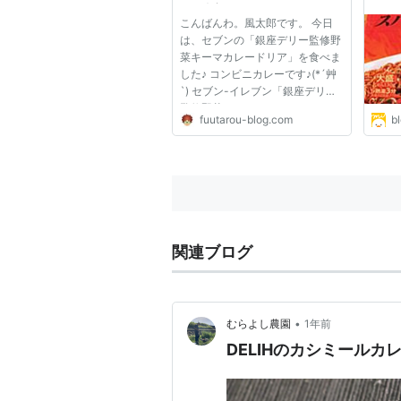
- 風太郎の気ままログ
レー
こんばんわ。風太郎です。 今日
ー焼
は、セブンの「銀座デリー監修野
みま
菜キーマカレードリア」を食べま
した♪ コンビニカレーです♪(*´艸
`) セブン-イレブン「銀座デリー
監修野菜キーマカレードリア」
fuutarou-blog.com
b
商品名：銀座デリー監修野菜キー
マカレードリア 発売日：2018年9
月18日（火） 価格：462円（税込
498円） カロリー：475kcal ■
商...
関連ブログ
•
むらよし農園
1年前
DELIHのカシミール