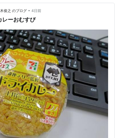
•
木俊之 のブログ
4日前
カレーおむすび