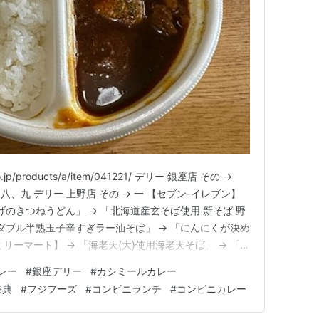
o.jp/products/a/item/041221/ デリー 銀座店 その →
、九 デリー 上野店 その → 一 【セブン-イレブン】
げのきつねうどん」 → 「北海道産玄そば使用 新そば 野
ダブル半熟玉子辛すぎラー油そば」 → 「にんにくが決め
リーマート】 → 「海老天(大)使用海老天そば」 → 「コ
 「だし香るかき揚げそば」 → 「大盛にんにく醤油ラー
レー
#
銀座デリー
#
カシミールカレー
「コク深い…
祭典
#
フジフーズ
#
コンビニランチ
#
コンビニカレー