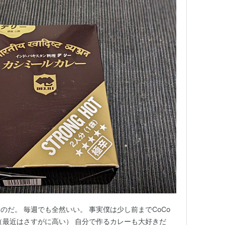
のだ。 毎週でも全然いい。 事実僕は少し前までCoCo
（最近はさすがに高い） 自分で作るカレーも大好きだ