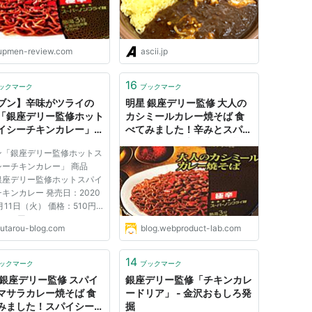
upmen-review.com
ascii.jp
16
ックマーク
ブックマーク
ブン】辛味がツライの
明星 銀座デリー監修 大人の
「銀座デリー監修ホット
カシミールカレー焼そば 食
イシーチキンカレー」｜
べてみました！辛みとスパイ
郎の気ままログ
スを利かせた本格大人仕様の
ン「銀座デリー監修ホットス
カシミールカレー！｜きょう
シーチキンカレー」 商品
も食べてみました。
銀座デリー監修ホットスパイ
キンカレー 発売日：2020
月11日（火） 価格：510円
550円） カロリー：
uutarou-blog.com
blog.webproduct-lab.com
kcal 販売地域：北海道、東
首都圏、静岡県、島根県、広
、山口県、九州 銀座デリー
14
ックマーク
ブックマーク
による激辛カレーと、ごろっ
 銀座デリー監修 スパイ
銀座デリー監修「チキンカレ
鶏肉を...
マサラカレー焼そば 食
ードリア」 - 金沢おもしろ発
みました！スパイシーカ
掘