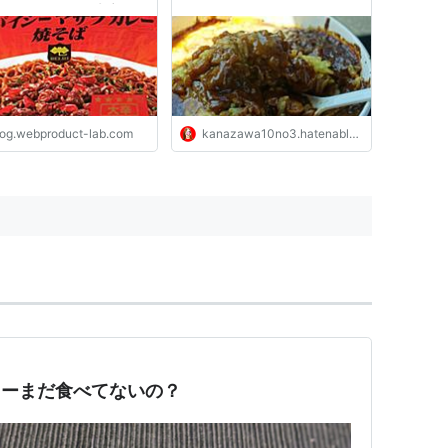
をアレンジした大辛カレ
そば！｜きょうも食べて
した。
log.webproduct-lab.com
kanazawa10no3.hatenablog.com
カレーまだ食べてないの？