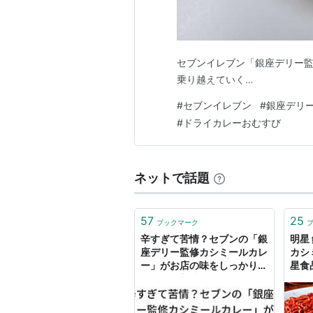
セブンイレブン「銀座デリー監
乗り越えていく…
#
セブンイレブン
#
銀座デリ
#
ドライカレーおむすび
ネットで話題
57
25
ブックマーク
辛すぎて苦情？セブンの「銀
明星
座デリー監修カシミールカレ
カシ
ー」がお店の味をしっかり再
星食
現してて美味しいらしい