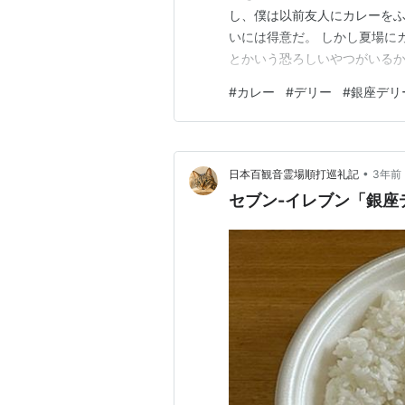
し、僕は以前友人にカレーを
いには得意だ。 しかし夏場に
とかいう恐ろしいやつがいるか
かに最近は美味しくなっている
#
カレー
#
デリー
#
銀座デリ
い。 どれ選べばいいのやら・
推しを教えよう。 東京に店舗を
•
日本百観音霊場順打巡礼記
3年前
セブン-イレブン「銀座