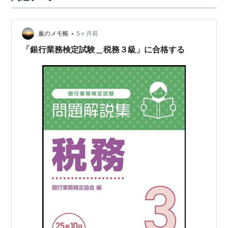
である。 そこで、「継続的な学習習慣の確立」を目的と
する資格取得は、一…
•
薫のメモ帳
5ヶ月前
「銀行業務検定試験＿税務３級」に合格する