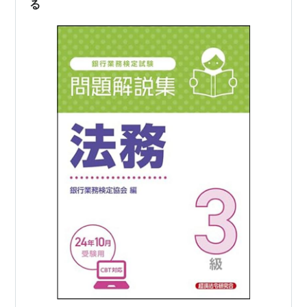
取得はやめること…
る