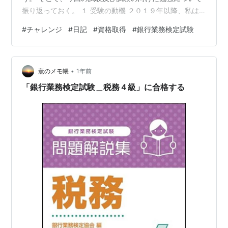
振り返っておく。 １ 受験の動機 ２０１９年以降、私は
「継続的な学習習慣の確立」を企て、二桁にわたる資格
#
チャレンジ
#
日記
#
資格取得
#
銀行業務検定試験
を取得してきた。 しかし、多くの資格試験において一夜
漬けや二夜漬けで片づけてしまい、継続的学習習慣の確
立という目的は達成できなかった。 正直、このメモブロ
•
グの作成の方がよほど目的に寄与しているくらいであ
薫のメモ帳
1年前
る。 そこで、「継続的な学習習慣の確立」を目的とする
「銀行業務検定試験＿税務４級」に合格する
資格取得はやめること…