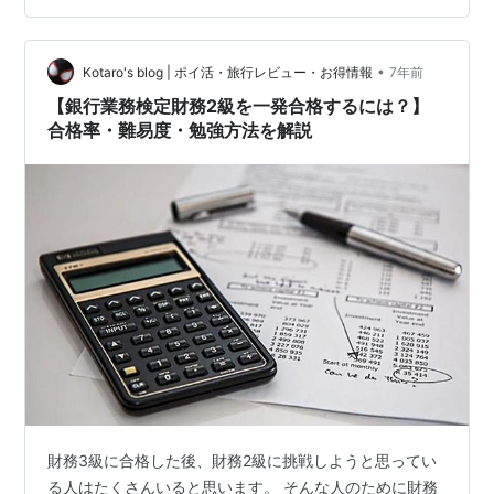
ップにつながる資格を紹介していきます。 この記事では
以下のような悩みを解決するよ！ ◆この記事で解決する
悩み◆ 金融業界で働く上で資格って必要なの？ 会社から
•
Kotaro's blog | ポイ活・旅行レビュー・お得情報
7年前
の推奨資格は多いけど、どの資格を取…
【銀行業務検定財務2級を一発合格するには？】
合格率・難易度・勉強方法を解説
財務3級に合格した後、財務2級に挑戦しようと思ってい
る人はたくさんいると思います。 そんな人のために財務