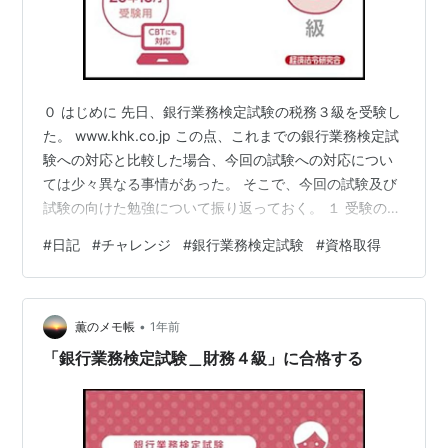
０ はじめに 先日、銀行業務検定試験の税務３級を受験し
た。 www.khk.co.jp この点、これまでの銀行業務検定試
験への対応と比較した場合、今回の試験への対応につい
ては少々異なる事情があった。 そこで、今回の試験及び
試験の向けた勉強について振り返っておく。 １ 受験の動
機 ２０１９年以降、私は「継続的な学習習慣の確立」を
#
日記
#
チャレンジ
#
銀行業務検定試験
#
資格取得
企て、様々な資格を取得してきた。 しかし、例外的な場
合を除き、多くの資格試験を一夜漬けや二夜漬けで片づ
けてしまい、継続的学習習慣の確立という目的はほとん
•
ど達成できなかった。 正直、このメモブログの作成の方
薫のメモ帳
1年前
がよほど目的に寄与しているくらいである。 そこで、
「銀行業務検定試験＿財務４級」に合格する
「継続的な学習習慣…