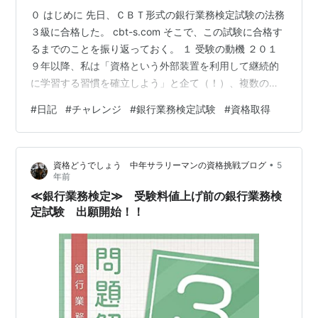
０ はじめに 先日、ＣＢＴ形式の銀行業務検定試験の法務
３級に合格した。 cbt-s.com そこで、この試験に合格す
るまでのことを振り返っておく。 １ 受験の動機 ２０１
９年以降、私は「資格という外部装置を利用して継続的
に学習する習慣を確立しよう」と企て（！）、複数の資
格を取得してきた。 hiroringo.hatenablog.com
#
日記
#
チャレンジ
#
銀行業務検定試験
#
資格取得
hiroringo.hatenablog.com hiroringo.hatenablog.com
hiroringo.hatenablog.com hiroringo.hatenablog.com
hiroringo.hatenablog.com hiror…
•
資格どうでしょう 中年サラリーマンの資格挑戦ブログ
5
年前
≪銀行業務検定≫ 受験料値上げ前の銀行業務検
定試験 出願開始！！