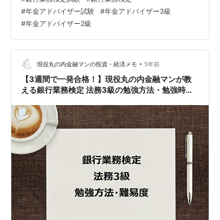
定の出願が開始されました！！ 昨年８月には試験の安定
#
年金アドバイザー試験
#
年金アドバイザー3級
実施のため、２２年度の試験より受験料の改定について
#
年金アドバイザー2級
の通知も出ていました！！ www.khk.co.jp 検定試験のお
知らせ｜経済法令研究会 なお、改定される受験料は以下
の通りです！！ 年金アドバイザー３級 現行４，４００円
→ 改定後 ５，５…
•
現役丸の内金融マンの投資・経済メモ
5年前
【3週間で一発合格！】現役丸の内金融マンが教
える銀行業務検定 法務3級の勉強方法・勉強時
間・難易度