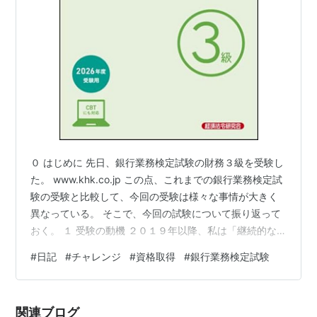
０ はじめに 先日、銀行業務検定試験の財務３級を受験し
た。 www.khk.co.jp この点、これまでの銀行業務検定試
験の受験と比較して、今回の受験は様々な事情が大きく
異なっている。 そこで、今回の試験について振り返って
おく。 １ 受験の動機 ２０１９年以降、私は「継続的な
学習習慣の確立」を企て、様々な資格を取得してきた。
#
日記
#
チャレンジ
#
資格取得
#
銀行業務検定試験
しかし、例外的な場合を除き、多くの資格試験を一夜漬
けや二夜漬けで片づけてしまい、継続的学習習慣の確立
という目的はほとんど達成できなかった。 正直、このメ
関連ブログ
モブログの作成の方がよほど目的に寄与しているくらい