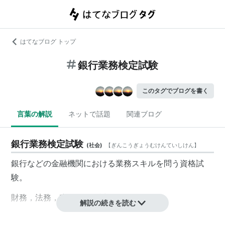
はてなブログ トップ
銀行業務検定試験
このタグでブログを書く
言葉の解説
ネットで話題
関連ブログ
銀行業務検定試験
(
社会
)
【
ぎんこうぎょうむけんていしけん
】
銀行などの金融機関における業務スキルを問う資格試
験。
財務，法務，税務などの試験区分がある。
解説の続きを読む
http://www.kenteishiken.gr.jp/dir?