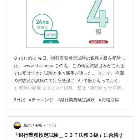
０ はじめに 先日、銀行業務検定試験の税務４級を受験し
た。 www.khk.co.jp この点、この検定試験は私がこれま
でに受けてきた試験と少々勝手が違った。 そこで、今回
の試験及び試験の向けた勉強について振り返っておく。
１ 受験の動機 ２０１９年以降、私は「継続的な学習習慣
の確立」を企て、様々な資格を取得してきた。 しかし、
#
日記
#
チャレンジ
#
銀行業務検定試験
#
資格取得
例外的な場合を除き、多くの資格試験を一夜漬けや二夜
漬けで片づけてしまい、継続的学習習慣の確立という目
的はほとんど達成できなかった。 正直、このメモブログ
•
の作成の方がよほど目的に寄与しているくらいである。
薫のメモ帳
1年前
そこで、「継続的な学習習慣の確立」を目的とする資格
「銀行業務検定試験＿ＣＢＴ法務３級」に合格す