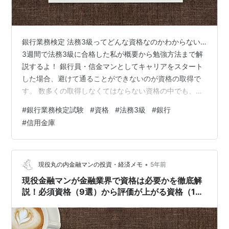
銀行業務検定 法務3級ってどんな資格なのかわからない…
3週間で法務3級に合格した私が概要から勉強方法まで解
説するよ！ 銀行員・信金マンとしてキャリアをスタート
した場合、避けて通ることができないのが資格の取得で
す。 数多くの取得しなくてはならない資格の中でも、特
に取得を推奨される資格の1つが銀行業務検定法務3級に
#
銀行業務検定試験
#
資格
#
法務3級
#
銀行
なります。 銀行業務検定法務3級を取得した後のおすす
#
信用金庫
め資格まで紹介します！ 法務3級の合格方法から合格後
に受ける資格までわかるんだね！ この記事では以下のよ
うな悩みを解決します！ ◆この記事で解決する悩み◆ 法
務3級を取得するメリットって何があるの？ 法務3級の難
•
現役丸の内金融マンの投資・経済メモ
5年前
易度は？ 法務3級を短…
現役金融マンが金融業界で資格は必要かを徹底解
説！必須資格（9選）から評価が上がる資格（10
選）を紹介！