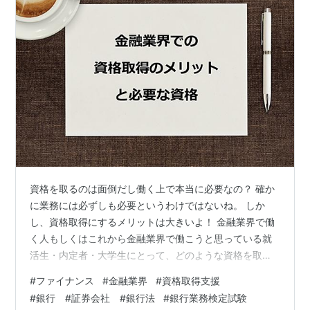
資格を取るのは面倒だし働く上で本当に必要なの？ 確か
に業務には必ずしも必要というわけではないね。 しか
し、資格取得にするメリットは大きいよ！ 金融業界で働
く人もしくはこれから金融業界で働こうと思っている就
活生・内定者・大学生にとって、どのような資格を取得
すればいいかわからない人も多いと思います。 実際、私
#
ファイナンス
#
金融業界
#
資格取得支援
も資格取得で悩んだうちの一人です。 この記事では私が
#
銀行 #証券会社 #銀行法
#
銀行業務検定試験
資格取得で悩んだ経験を踏まえて金融業界でキャリアア