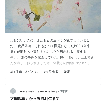
よせばいいのに、またも昔の連ドラを観てしまいまし
た。 食品偽装、それもかつて問題になったBSE（狂牛
病）が関わった事件を元にしたと思われる「震える
牛」。 別の事件を捜査していた刑事、懐かしい三上博さ
んが演じておられましたが、偽装との関連に気づいて、
事件解決に奔走する。 国産牛１００％とうたわれたハン
#
狂牛病
#
ピノキオ
#
食品偽装
#
鎌足
バーグが、実は廃棄するような肉や、鳥豚のほかなんだ
かわからない肉からできていた、という、牛じゃなくて
私たちが震えるようなお話。 ピノキオのお話を思い出し
•
ました。 嘘を隠そうとして、またうそをつく。 引き返せ
nanadaimeisozaemonn’s blog
3年前
なくなって人まで殺す。 殺人までは行かなくても、この
大織冠鎌足から藤原利仁まで
ドラマのような恐ろしい偽装内容が、絶対にな…