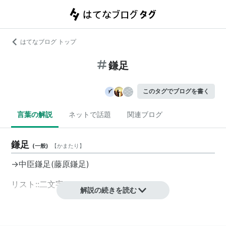
はてなブログ トップ
鎌足
このタグでブログを書く
言葉の解説
ネットで話題
関連ブログ
鎌足
(
一般
)
【
かまたり
】
→
中臣鎌足
(藤原鎌足)
リスト::二文字キーワード
解説の続きを読む