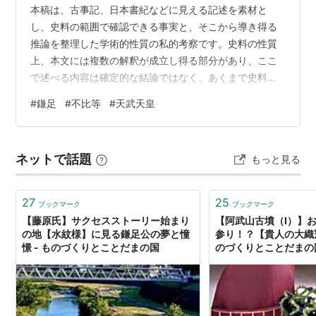
本稿は、古事記、日本書紀などに見える記述を素材と
し、史料の範囲で確認できる事実と、そこから導き得る
推論を整理した学術的性質の私的考察です。史料の性質
上、本文には複数の解釈が成立し得る部分があり、ここ
で述べる内容は確定的な結論ではなく、あくまで史料に
基づく一つの可能性にすぎません。なお、本稿は学術的
#
鎌足
#
不比等
#
天武天皇
仮説であり、特定の学説を否定する意図はなく、引用は
学術研究の紹介であり、民族的価値判断とは無関係で
す。 鎌足と不比等から見た飛鳥〜奈良国家形成 鎌足が生
ネットで話題
もっと見る
まれたとされる６１４年頃は推古天皇の治世だった。そ
もそも推古天皇と蘇我馬子は５８７年に物部氏を滅ぼし
た丁未の乱の中心人物であり、かつ、異母弟の崇峻天
27
25
ブックマーク
ブックマーク
皇…
【藤原氏】サクセスストーリー始まり
【阿武山古墳（Ⅰ）】
の地【水紋様】に見る鎌足公の夢と憧
参り！？【貴人の大織冠
憬 - ものづくりとことだまの国
のづくりとことだまの