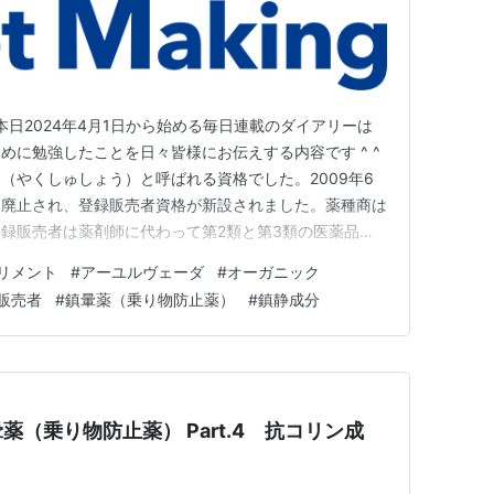
す！ 本日2024年4月1日から始める毎日連載のダイアリーは
めに勉強したことを日々皆様にお伝えする内容です ^ ^
（やくしゅしょう）と呼ばれる資格でした。2009年6
は廃止され、登録販売者資格が新設されました。薬種商は
録販売者は薬剤師に代わって第2類と第3類の医薬品を
生まれ変わり、これまで利用し続けられた医薬品の歴史か
リメント
#
アーユルヴェーダ
#
オーガニック
る形態に資格の活用法が変化した代表的な事例と言えま
販売者
#
鎮暈薬（乗り物防止薬）
#
鎮静成分
を受けて…
（乗り物防止薬） Part.4 抗コリン成