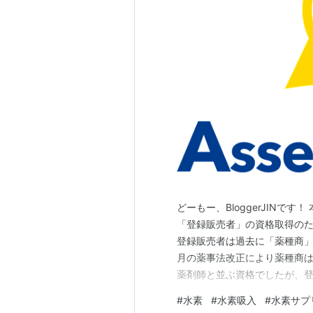
どーもー、BloggerJINで
「登録販売者」の資格取得のた
登録販売者は過去に「薬種商」
月の薬事法改正により薬種商
薬剤師と並ぶ資格でしたが、登
販売することができる資格に
#
水素
#
水素吸入
#
水素サプ
ら現代社会の状態にマッチす