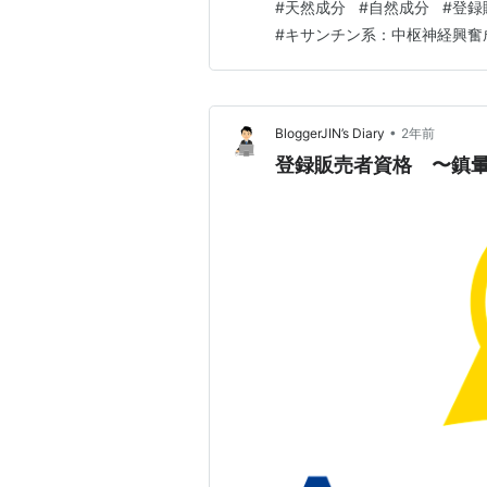
#
天然成分
#
自然成分
#
登録
す。過去に薬種商販売業の許可
#
キサンチン系：中枢神経興奮
•
BloggerJIN’s Diary
2年前
登録販売者資格 〜鎮暈薬