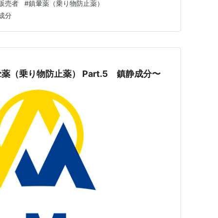
販売者
#
鎮暈薬（乗り物防止薬）
を受けて…
成分
（乗り物防止薬） Part.5 鎮静成分〜