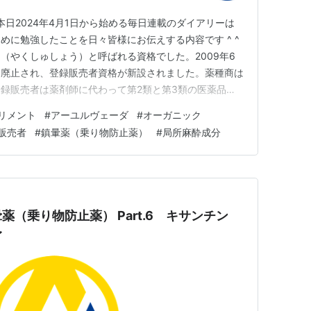
す！ 本日2024年4月1日から始める毎日連載のダイアリーは
めに勉強したことを日々皆様にお伝えする内容です ^ ^
（やくしゅしょう）と呼ばれる資格でした。2009年6
は廃止され、登録販売者資格が新設されました。薬種商は
録販売者は薬剤師に代わって第2類と第3類の医薬品を
生まれ変わり、これまで利用し続けられた医薬品の歴史か
リメント
#
アーユルヴェーダ
#
オーガニック
る形態に資格の活用法が変化した代表的な事例と言えま
販売者
#
鎮暈薬（乗り物防止薬）
#
局所麻酔成分
を受けて…
（乗り物防止薬） Part.6 キサンチン
〜