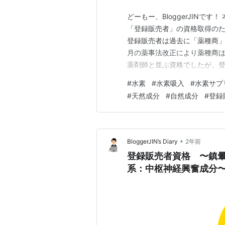
どーもー、BloggerJINで
「登録販売者」の資格取得のた
登録販売者は過去に「薬種商」
月の薬事法改正により薬種商
薬剤師と並ぶ資格でしたが、登
販売することができる資格に
#
水素
#
水素吸入
#
水素サプ
ら現代社会の状態にマッチす
#
天然成分
#
自然成分
#
登録
す。過去に薬種商販売業の許可
•
BloggerJIN’s Diary
2年前
登録販売者資格 〜鎮暈薬
系：中枢神経興奮成分