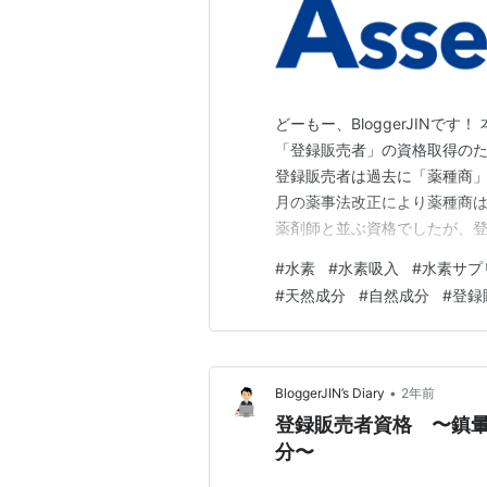
どーもー、BloggerJINで
「登録販売者」の資格取得のた
登録販売者は過去に「薬種商」
月の薬事法改正により薬種商
薬剤師と並ぶ資格でしたが、登
販売することができる資格に
#
水素
#
水素吸入
#
水素サプ
ら現代社会の状態にマッチす
#
天然成分
#
自然成分
#
登録
す。過去に薬種商販売業の許可
•
BloggerJIN’s Diary
2年前
登録販売者資格 〜鎮暈薬
分〜