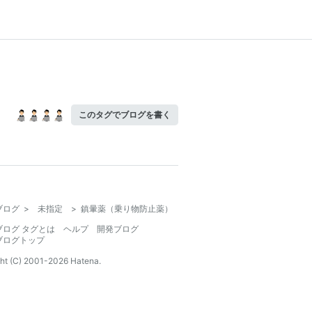
このタグでブログを書く
ブログ
>
未指定
>
鎮暈薬（乗り物防止薬）
ブログ タグとは
ヘルプ
開発ブログ
ブログトップ
ht (C) 2001-
2026
Hatena.