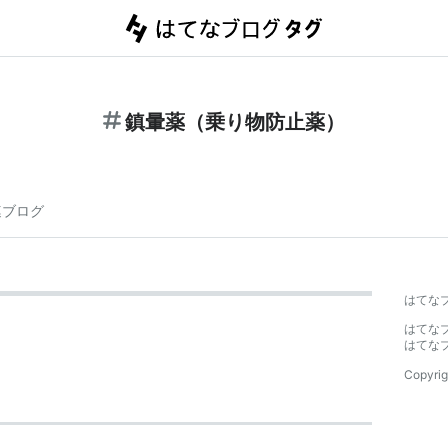
鎮暈薬（乗り物防止薬）
連ブログ
）
はてな
はてな
はてな
Copyrig