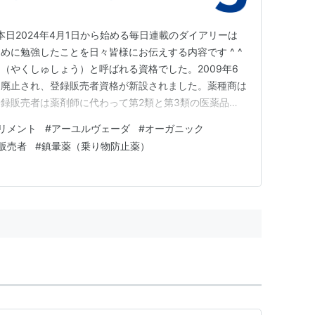
す！ 本日2024年4月1日から始める毎日連載のダイアリーは
めに勉強したことを日々皆様にお伝えする内容です ^ ^
（やくしゅしょう）と呼ばれる資格でした。2009年6
は廃止され、登録販売者資格が新設されました。薬種商は
録販売者は薬剤師に代わって第2類と第3類の医薬品を
生まれ変わり、これまで利用し続けられた医薬品の歴史か
リメント
#
アーユルヴェーダ
#
オーガニック
る形態に資格の活用法が変化した代表的な事例と言えま
販売者
#
鎮暈薬（乗り物防止薬）
を受けて…