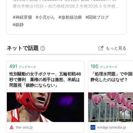
量化学療法1回目＋自己移植2026.2 生検2026.3 化学療法
TI2026.5 放射線治療今後、タンデム移植2回目予定 現在
#
神経芽腫
#
小児がん
#
放射線治療
#
闘病ブログ
3歳 11回の放射線治療、無事終了 11回の放射線治療が無
#
鎮静
事に終わりました。 心配していた副作用ですが、ほとん
どありませんでした。1日だけ左腕のPICCのところが痒
いと言っていたくらいで、それ以外はとても元気…
ネットで話題
もっと見る
491
195
ブックマーク
ブックマーク
性別騒動の女子ボクサー、五輪初戦46
「処理水問題」で中国
秒で勝利 棄権の相手は激怒、米紙は
静化したのはなぜ？
問題視「鎮静にならない」
the-ans.jp
wedge.ismedia.jp