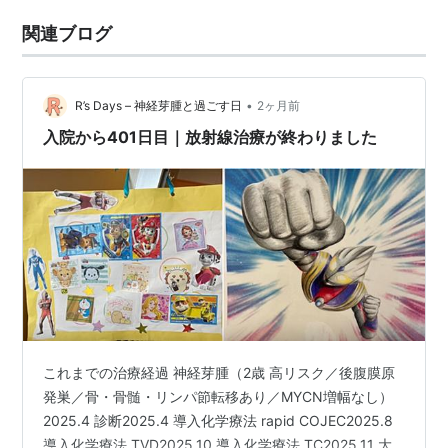
関連ブログ
•
R’s Days – 神経芽腫と過ごす日
2ヶ月前
入院から401日目｜放射線治療が終わりました
これまでの治療経過 神経芽腫（2歳 高リスク／後腹膜原
発巣／骨・骨髄・リンパ節転移あり／MYCN増幅なし）
2025.4 診断2025.4 導入化学療法 rapid COJEC2025.8
導入化学療法 TVD2025.10 導入化学療法 TC2025.11 大