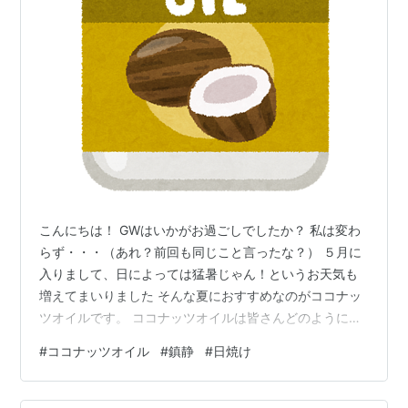
こんにちは！ GWはいかがお過ごしでしたか？ 私は変わ
らず・・・（あれ？前回も同じこと言ったな？） ５月に
入りまして、日によっては猛暑じゃん！というお天気も
増えてまいりました そんな夏におすすめなのがココナッ
ツオイルです。 ココナッツオイルは皆さんどのように使
われていますか？ オイルですから保湿のために使われる
#
ココナッツオイル
#
鎮静
#
日焼け
方も多いと思いますが、 より有用なのは、炎天下の元で
外出した日・・・つまり日焼けをしてしまった時です。
ココナッツは冷やす性質を持つため火照った肌に塗布す