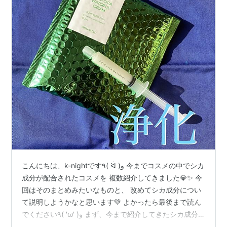
こんにちは、k-nightです٩( ᐛ )و 今までコスメの中でシカ
成分が配合されたコスメを 複数紹介してきました💎✨ 今
回はそのまとめみたいなものと、 改めてシカ成分につい
て説明しようかなと思います💚 よかったら最後まで読ん
でください٩( 'ω' )و まず、今まで紹介してきたシカ成分
配合のコスメたち。 cosmeshot.hatenablog.com この記