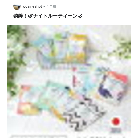
•
ると鎮静してくれます。 アレルギーさえなければ日焼け
cosmeshot
4年前
止めとしても使用できます。 ただ、SPFは低いため日焼
鎮静！🌿ナイトルーティーン🌙
け止めを重ね塗りすることをお…