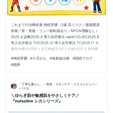
これまでの治療経過 神経芽腫（2歳 高リスク／後腹膜原
発巣／骨・骨髄・リンパ節転移あり／MYCN増幅なし）
2025.4 診断2025.4 導入化学療法 rapid COJEC2025.8
導入化学療法 TVD2025.10 導入化学療法 TC2025.11 大
量化学療法1回目＋自己移植2026.2 生検2026.3 化学療法
TI2026.5 放射線治療今後、タンデム移植2回目予定 現在
#
神経芽腫
#
小児がん
#
放射線治療
#
闘病ブログ
3歳 ⸻ 線を守るゴールデンウィーク ゴールデンウィ
#
鎮静
ーク明けから、放射線治療が始まりました。 連休中は、
治療の位置合わせに必要な体の線を消さないようにする
のが大変でした。特に太ももの内側は、オムツの上げ下
「丁寧な暮らし」～美容・スキンケア・コスメレビュー～
げで…
•
1年前
＼ゆらぎ肌や敏感肌をやさしくケア／
『nutseline シカシリーズ』