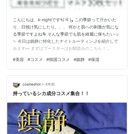
こんにちは、k-nightです٩( ᐛ )و この季節って汗かいた
り、日焼け気にしたり、、、 何かと肌への刺激が気にな
る季節ですよね🌀 そんな季節でも肌を綺麗に保ちたいっ
✨ 今日は鎮静に特化したナイトルーティン🌙を紹介して
みます👀 まずはブースターはお馴染みのこちら！
Bonajourのブースターです💛 このブースター大好きでリ
#
美容
#
コスメ
#
韓国コスメ
#
鎮静
#
保湿
ピートしてます💎 肌にすっと馴染んで、後につけるスキ
ンケアアイテムの吸収をよくしてくれる お気に入りアイ
テム⭕️ シカ成分も配合されているので、肌の鎮静にも役
•
立ちます👌 cosmeshot.hatenablog.com 化粧水は2SOL
cosmeshot
4年前
の化粧水💎 少しサラッとした化粧水…
持っているシカ成分コスメ集合！！