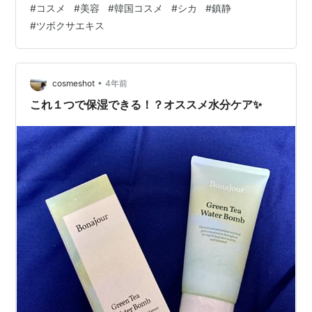
#
コスメ
#
美容
#
韓国コスメ
#
シカ
#
鎮静
事のゴールドとシカで鎮静を手助けしてくれるコスメ。
#
ツボクサエキス
MIDAMUSUというブランドさんです🌿 【日本で化粧品登
録済】ミダムス 注射器スキンケアシリーズ（美容液） ゴ
ールドシカ... 注射器型で内容量は少なく感じるけど、 少
量で伸びがよく…
•
cosmeshot
4年前
これ１つで保湿できる！？オススメ水分ケア✨