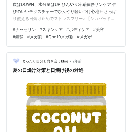
度はDOWN、水分量はUP ひんやり冷感鎮静サンケア 伸
びのいいテクスチャーでひんやり軽いつけ心地✨ さっぱ
り使える日焼け止めでストレスフリー♪ 【シカパッド
（60枚入り）】 ほてった肌をひんやり パッド1枚でクー
#
ナッセリン
#
スキンケア
#
ボディケア
#
美容
リング＆鎮静 シカの葉を丸ごとすり潰したクーリング鎮
#
鎮静
#
メガ割
#
Qoo10メガ割
#
メガポ
静パッドで健康的な肌を目指せそう✨ 肌のゆらぎ時期に
おすすめだよ◎ 【シカカーミングバームストロング
50ml】 塗る冷蔵庫バーム 運動必須アイテム バームなん
だけどそんなに重くない使い心地♪ ひんやり保湿してく…
•
まったり自分と向き合うblog
2年前
夏の日焼け対策と日焼け後の対処