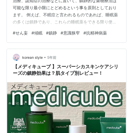
治療、認知症の治療などに置いて、鎮静的な薬物療法は
可能な限り最小限にとどめるという事を原則としており
ます。 例えば、不眠症と言われるものであれば、睡眠薬
の多くは鎮静であり、これらの睡眠薬をできる限り使わ
ないように取り組んでいくと言うことであったり、不安
#
せん妄
#
傾眠
#
鎮静
#
意識狭窄
#
抗精神病薬
障害に対して、定期的に抗不安薬を用いることをできる
限りさけ、頓服の抗不安薬についても可能な限り使用を
控えるようにしたりしています。 認知症においても、情
•
動不安定性に対しても鎮静作用を有する薬物療法はでき
korean style
5年前
るだけ控えるようにしています。おかげで、錠剤を用い
【メディキューブ 】スーパーシカスキンケアシリ
た治療が少なく、細粒ばかりの治療が中心となった…
ーズの鎮静効果は？肌タイプ別レビュー！