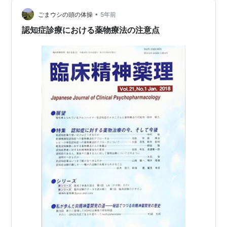
しいです😊 スーパーシカスキンケアシリーズとは？ スー
•
パーシカトナー(化粧水) スーパーシカトナーの使用感 ス
ごまウシの頭の体操
5年前
ーパーシカアンプル(美容液) スーパーシカアンプルの使
認知症診療における薬物療法の注意点
用感 …