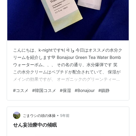
こんにちは、k-nightです٩( ᐛ )و 今日はオススメの水分ク
リームを紹介します💚 Bonajour Green Tea Water Bomb
ウォーターボム、、、 その名の通り、水分爆弾です 笑
この水分クリームはペプチドが配合されていて、 保湿が
メインの効果ですが、 オーガニックのグリーンティー成
分も含まれていて、 肌を保護し、鎮静してくれます🌿 肌
#
コスメ
#
韓国コスメ
#
保湿
#
Bonajour
#
鎮静
に刺激が少ないのも嬉しいです💯 テクスチャはゆるめの
ジェルっぽい感じ💡 香りは無香料で使いやすい💯 少しの
量でしっとり保湿してくれます✨ コスパよし٩( 'ω' )و💛
•
最初は塗った時にベタつきが気になるかもしれません
ごまウシの頭の体操
5年前
が、 肌にすぐ浸透し…
せん妄治療中の傾眠