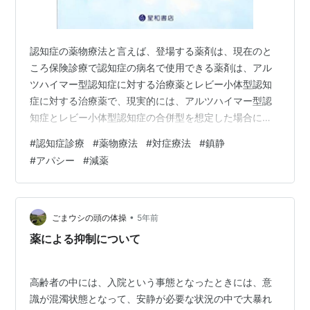
認知症の薬物療法と言えば、登場する薬剤は、現在のと
ころ保険診療で認知症の病名で使用できる薬剤は、アル
ツハイマー型認知症に対する治療薬とレビー小体型認知
症に対する治療薬で、現実的には、アルツハイマー型認
知症とレビー小体型認知症の合併型を想定した場合に
は、最大2種類のアルツハイマー型認知症の薬剤とレビー
#
認知症診療
#
薬物療法
#
対症療法
#
鎮静
小体型認知症の薬剤1種類の3種類が同時処方されるまで
#
アパシー
#
減薬
となります。 そのため、それ以上の薬剤が処方されてい
る場合は、認知症としての適応のない薬剤を使用してい
ることとなります。現実的には、この認知症として適応
の内約剤が多数使われていることが専らとなります。 認
•
ごまウシの頭の体操
5年前
知症の症状としての代表的な、もの忘れであった…
薬による抑制について