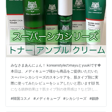
みなさまあんにょん！ koreanstyleのmayuとyuukiです🍓
本日は、メディキューブ様から商品をご提供いただいた
スーパーシカシリーズのスキンケアを、肌タイプ別に実
際に使ってみたレビューをシェアしたいと思います🙌 気
になる鎮静効果は？肌タイプ別の使用感は？など詳しく
レビューしていくので、ご覧下さい✨ ※ご提供頂いたアイ
#
韓国コスメ
#
メディキューブ
#
シカシリーズ
#
鎮静
テムではございますが、なるべく率直な使用感や意見を
書いておりますので、今後買われる方の参考になれば嬉