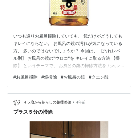
いつも通りお風呂掃除していても、 鏡だけがどうしても
キレイにならない。 お風呂の鏡の汚れが気になっている
方、 多いのではないでしょうか？ 今回は、 【汚れレベ
ル別】 お風呂の鏡の"ウロコ"を キレイに取る方法 【掃
除】 というテーマで、 お風呂の鏡の掃除方法を 汚れレ
ベル別に ご紹介いたします。 それでは、早速はじめまし
#
お風呂掃除
#
鏡掃除
#
お風呂の鏡
#
クエン酸
ょう！ 【汚れレベル：１】 お酢をキッチンペーパーや
ティッシュに含ませて 円を描くように磨きます。 お酢は
酸性なので、 ウロコ汚れの原因の１つである アルカリ性
•
のカルシウム塩に 効果があります。 汚れが落ちづらい場
４５歳から暮らしの整理整頓
4年前
合は、 お酢を染み込ませたペーパーを鏡に張り付け 少し
プラス５分の掃除
放置して…