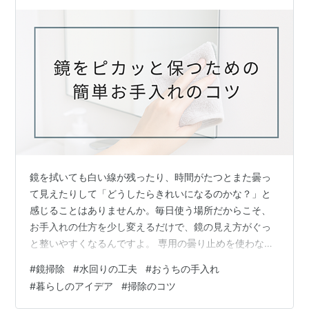
鏡を拭いても白い線が残ったり、時間がたつとまた曇っ
て見えたりして「どうしたらきれいになるのかな？」と
感じることはありませんか。毎日使う場所だからこそ、
お手入れの仕方を少し変えるだけで、鏡の見え方がぐっ
と整いやすくなるんですよ。 専用の曇り止めを使わなく
ても、家にある物だけで続けられる方法なら、気づいた
#
鏡掃除
#
水回りの工夫
#
おうちの手入れ
時にサッと取り入れられるのも嬉しいポイントです。 こ
#
暮らしのアイデア
#
掃除のコツ
の記事では、鏡をピカッと見せる拭き方を中心に、白い