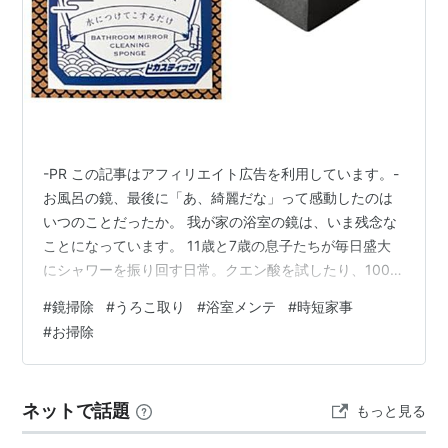
-PR この記事はアフィリエイト広告を利用しています。-
お風呂の鏡、最後に「あ、綺麗だな」って感動したのは
いつのことだったか。 我が家の浴室の鏡は、いま残念な
ことになっています。 11歳と7歳の息子たちが毎日盛大
にシャワーを振り回す日常。クエン酸を試したり、100均
のクリーナーで必死にこすったりもしましたが、頑固な
#
鏡掃除
#
うろこ取り
#
浴室メンテ
#
時短家事
ウロコはびくともしません。 掃除のたびに「これ、いつ
#
お掃除
終わるんだ？」と虚しくなる、あの腰にくる重労働。 期
待して鏡を拭き上げたのに、乾いたらまた白いウロコが
浮き出てきた時のあの絶望感……。共感してくれるお父さ
ネットで話題
もっと見る
ん、きっと多いですよね。 そんな中、僕がいま個人的に
注目しているのが、この『…