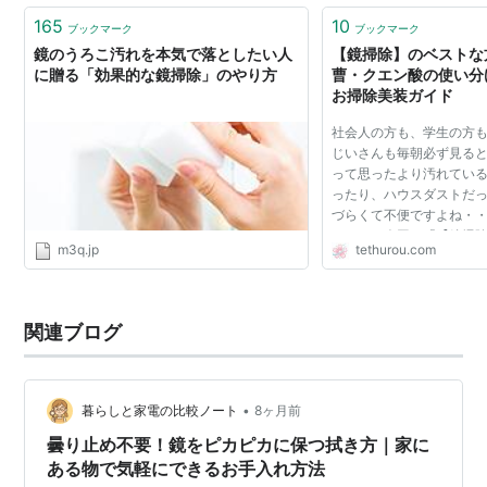
165
10
ブックマーク
ブックマーク
鏡のうろこ汚れを本気で落としたい人
【鏡掃除】のベストな
に贈る「効果的な鏡掃除」のやり方
曹・クエン酸の使い分
お掃除美装ガイド
社会人の方も、学生の方
じいさんも毎朝必ず見ると
って思ったより汚れている
ったり、ハウスダストだっ
づらくて不便ですよね・・
そこで、今回は「【鏡掃
m3q.jp
tethurou.com
とは！？重曹・クエン酸
説｜お掃除美装...
関連ブログ
•
暮らしと家電の比較ノート
8ヶ月前
曇り止め不要！鏡をピカピカに保つ拭き方｜家に
ある物で気軽にできるお手入れ方法