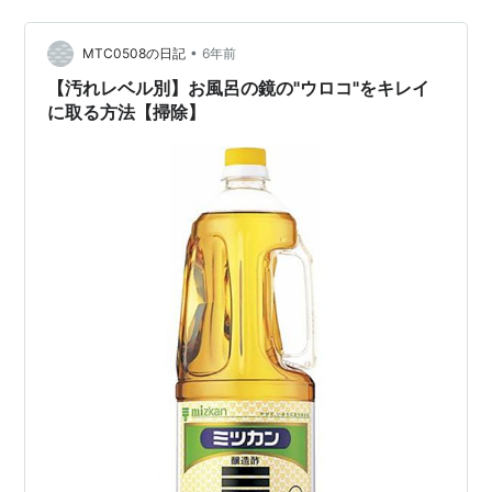
線が残りにくいコツや、日常で続けやすい工夫までまと
めてご紹介します。 忙しい日でも負担なく取り入れられ
る内容ばかりなので、「どうやって拭くのが一番ラクか
•
MTC0508の日記
6年前
な？」と悩んだときのヒントにしてみてください…
【汚れレベル別】お風呂の鏡の"ウロコ"をキレイ
に取る方法【掃除】