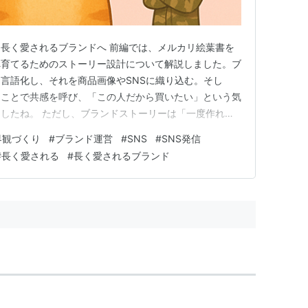
長く愛されるブランドへ 前編では、メルカリ絵葉書を
へ育てるためのストーリー設計について解説しました。ブ
言語化し、それを商品画像やSNSに織り込む。そし
ることで共感を呼び、「この人だから買いたい」という気
したね。 ただし、ブランドストーリーは「一度作れば
ろそこからが本番です。SNSや他販路に展開し続ける
界観づくり
#
ブランド運営
#
SNS
#
SNS発信
たり、発信が途切れてしまったりすると、せっかく育てた
#
長く愛される
#
長く愛されるブランド
こで必要になるのが、世界観を…