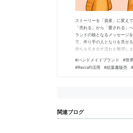
ストーリーを「資産」に変えて
「売れる」から「愛される」
ランドの核となるメッセージを
て、作り手の人となりを見せ
持ちを引き出す流れを整理しま
終わり」ではありません。むし
#
ハンドメイドブランド
#
世
中で、世界観がブレてしまっ
#
Recraft活用
#
絵葉書販売
信頼が崩れてしまいます。 そ
関連ブログ