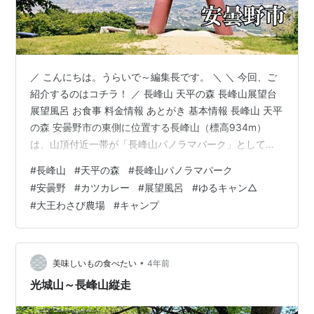
／ こんにちは。うらいで～編集長です。 ＼ ＼ 今回、ご
紹介するのはコチラ！ ／ 長峰山 天平の森 長峰山展望台
展望風呂 お食事 料金情報 あとがき 基本情報 長峰山 天平
の森 安曇野市の東側に位置する長峰山（標高934m）
は、山頂付近一帯が「長峰山パノラマパーク」として整
備されている本格的なアウトドア基地です。その一角に
#
長峰山
#
天平の森
#
長峰山パノラマパーク
ある森林体験交流施設『天平の森』には展望風呂や展望
#
安曇野
#
カツカレー
#
展望風呂
#
ゆるキャン△
食堂、バーベキューハウス、天文台があり、周辺にはコ
#
大王わさび農場
#
キャンプ
テージ、オートキャンプ場、マレットゴルフ場などがそ
ろっています。1995年にオープンしたこちらは管理棟も
兼ねていて、受付やチェックイン（14時から）などはこ
ちらで。 こちらの…
•
美味しいもの食べたい
4年前
光城山～長峰山縦走