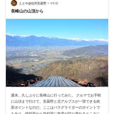
•
す。しかし、私有地を通らないルートがあり、登山アプ
ととや@信州安曇野
4年前
リでも通行可能となっていたので、気温が低くなったこ
長峰山の山頂から
の時期に登ることにしました。 さらに、以前から興味…
週末、久しぶりに長峰山に行ってみた。 クルマでお手軽
に山頂まで行けて、安曇野と北アルプスが一望できる絶
景ポイントなのだ。ここはパラグライダーのポイントで
もあり、緩斜面から急斜面に角度が切り替わるところに