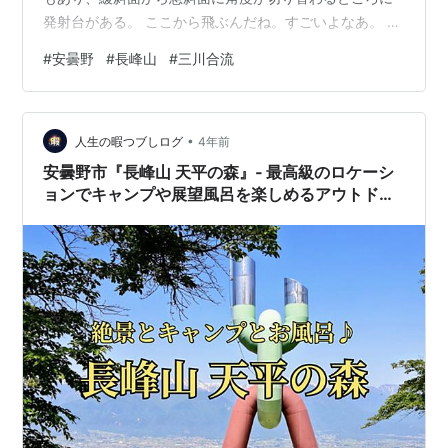
発射台がある。 ここから飛ぶんだね。すごいよなあ。 こ
こは数年前までちょくちょく来ていたのだが、日によっ
#
安曇野
#
長峰山
#
三川合流
てはパラグライダーの人がたくさんいて、飛び回ってい
ることもあった。この日はパラグライダーの人はいなか
った。パラグライダーにもシーズンがあるのだろうか？
•
いや、待てよ。以前は休日に長峰山方面を見上げると、
人生の暇つブしログ
4年前
ふわふわ飛んでいるパラグライダーがいたものだが、最
安曇野市『長峰山 天平の森』‐ 最高級のロケーシ
近はあまり見かけないような気がするなあ。 …
ョンでキャンプや展望風呂を楽しめるアウトドア
基地