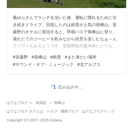
風ゆらさんでランチを頂いた後、運転に慣れるために引
き続きドライブ。目指したのは絶景が人気の長峰山。安
曇野のホテルに宿泊すると、早朝バスで長峰山に登り、
淹れたてのコーヒーを飲みながら絶景を楽しむなぁ～ん
てツアーもあるようです。安曇野観光案内所にとてもそ
そられる絶景のパンフレットが置かれていました。しか
#
安曇野
#
長峰山
#
絶景
#
また来たい場所
もその絶景を早朝の澄んだ空気の中で、コーヒーを飲み
#
サウンド・オブ・ミュージック
#
北アルプス
ながら・・想像しただけで心が躍ります。次回はぜひ早
朝の長峰山にも登ってみたいです。 さて、軽い気持ちで
長峰山を目指したFah Thaiでしたが、坂道、曲がりくね
読み込み中…
った道、狭い道で必死のドライブ、私のような山道初心
者には想像以上にハードな道のりでした。対…
はてなブログ
>
未指定
>
長峰山
はてなブログ タグとは
ヘルプ
開発ブログ
はてなブログトップ
Copyright (C) 2001-
2026
Hatena.