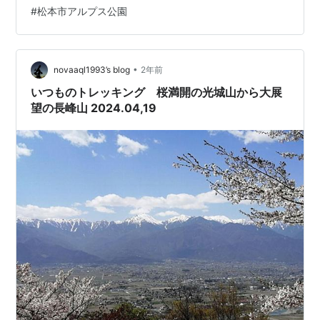
ルプスの眺望と安曇野の田園風景が広がります。 ■ 長峰
#
松本市アルプス公園
山 標高933mからの眺望です。北アルプスの大パノラマ
を眺めることができます。 ■ 休憩小屋 長峰山から光城山
に向かう途中で足を止めました。光城山手前の分岐点か
らの撮影です。 ■ 光城山 標高912mからの景色です。 ■
•
novaaql1993’s blog
2年前
命と平和…
いつものトレッキング 桜満開の光城山から大展
望の長峰山 2024.04,19