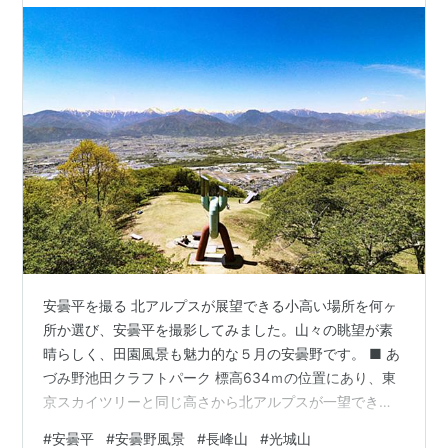
安曇平を撮る 北アルプスが展望できる小高い場所を何ヶ
所か選び、安曇平を撮影してみました。山々の眺望が素
晴らしく、田園風景も魅力的な５月の安曇野です。 ■ あ
づみ野池田クラフトパーク 標高634ｍの位置にあり、東
京スカイツリーと同じ高さから北アルプスが一望できま
す。 ■ 池田町の安曇野北アルプス展望のみち 雄大な北ア
#
安曇平
#
安曇野風景
#
長峰山
#
光城山