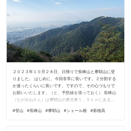
２０２３年１０月２８日、日帰りで長峰山と摩耶山に登
りました。 はじめに、今回非常に長いです。２分割する
か迷ったくらいに長いです。ですので、その心づもりで
お願いいたします。（と、予防線を張っておく） 長峰山
（ながみねさん）は摩耶山の東北東１．５ｋｍにある山
で、六甲山地の主稜線から派生した尾根上にあります。
#
登山
#
長峰山
#
摩耶山
#
シェール槍
#
新穂高
自分が山登りを始めた頃から通行不可になってました
が、どうやら麓の登山口付近が私有地となったため、こ
の尾根上の登山道全てが通行止めとなっていたようで