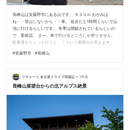
長峰山は安曇野市にある山です。 ９３３ｍ おかみは
ね・・登山しないから・・車。 徒歩だと1時間くらいで山
頂に行けるらしいです。 冬季は閉鎖されているらしいの
で、要確認。 まー、車で行けるところしか登りません。
駐車場をちょっと行くと、こういう展望台が見えます。
真ん中に映るのは長峰山のシンボル？ 「歴史の塔」とい
#
安曇野市
#
長峰山
うモニュメントなそうな・・ まー大きい、どーんと・・
立ってます。 この展望台から見る景色がこちら。 2024
年11月に行きました。 登山やサイクリング（の人も見
•
た）で人はちらほらでしたが・・ 長峰山にはパラグライ
リチャード 名古屋ドライブ周遊記
2年前
ダーの離陸するところも・・ こういうふうになってんだ
長峰山展望台からの北アルプス絶景
ね。 景色がサイコーな…