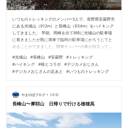
いつものトレッキングのメンバー3人で、長野県安曇野市
にある光城山（912m）と長峰山（934m）をハイキング
してきました。 早朝、岡崎を出て8時に光城山の駐車場
に着きましたが既に満車で臨時の駐車場にかろうじてと
めることができました。関東ナンバーの車が目立ってい
ました。光城山の山頂へ続く遊歩道沿いに1500以上のソ
#
光城山
#
長峰山
#
安曇野
#
トレッキング
メイヨシノが並び、木々の間から桜と北アルプスのコラ
#
ハイキング
#
桜とコラボ
#
デジカメおじさん
ボをみることができました。山頂付近の桜はちょうど今
#
デジカメおじさんの足あと
#
いつものトレッキング
が満開でピンクのドームの下では多くの人で賑わってい
ました。そこから少し歩けば隣の長峰山です。山頂には
展望台や巨大なモニュメントがあります。視界を遮るも
のが無く、安曇野の田園風景と北アルプ…
•
やまのぼブログ
3年前
長峰山〜摩耶山 日帰りで行ける槍穂高