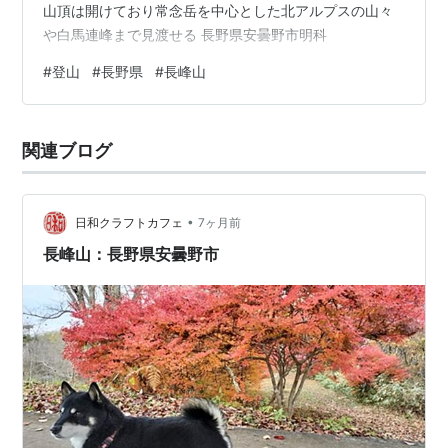
山頂は開けており常念岳を中心とした北アルプスの山々
や白馬連峰まで見渡せる 長野県安曇野市明科
#
登山
#
長野県
#
長峰山
関連ブログ
•
日和クラフトカフェ
7ヶ月前
長峰山：長野県安曇野市