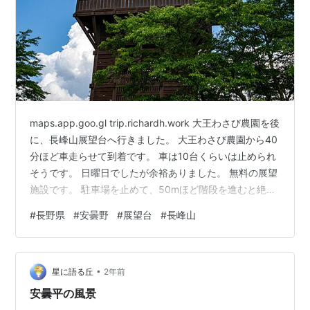
maps.app.goo.gl trip.richardh.work 大王わさび農園を後
に、長峰山展望台へ行きました。 大王わさび農園から40
分ほど車走らせて到着です。 車は10台くらいは止められ
そうです。 日曜日でしたが余裕ありました。 無料の展望
施設です。 駐車場を止めて、50mほど階段を進むと絶景
の景色にたどり着けます。 北アルプスや松本市街が見渡
#
長野県
#
安曇野
#
展望台
#
長峰山
せる展望台です。 展望台の下からも綺麗ですが、登ると
尚よく見えて綺麗です。 おそらくここからパラグライダ
ーでもするのでしょう。 鳥人間コンテストみたいな離陸
•
台があります。 風も冷たく気持ちが良くて最高のリラッ
星に語る丘
2年前
クスです。 信州安曇野 天然水あずみ…
安曇平の風景