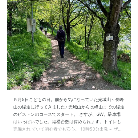
５月5日こどもの日。前から気になっていた光城山～長峰
山の縦走に行ってきました♪ 光城山から長峰山までの縦走
のピストンのコースでスタート。 さすが、GW。駐車場
はいっぱいでした。結構台数は停められます。トイレも
完備され ていて初心者でも安心。 10時50分出発～ ザ里
山登山。５月の景色と気温が気持ちいい。 季節は過ぎて