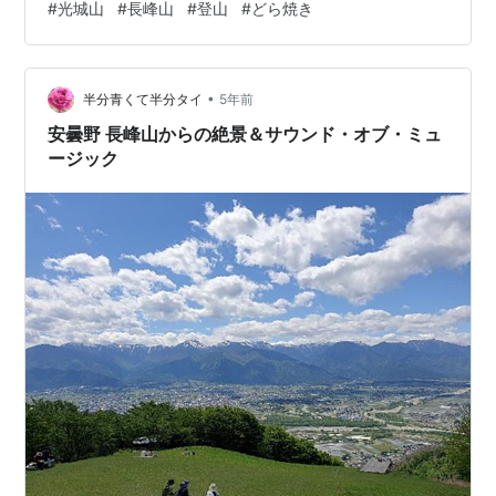
#
光城山
#
長峰山
#
登山
#
どら焼き
しまいましたが、桜を楽しみながら登山できるんです
ね。 さくっと光城山山頂に到着。水分補給だけしてここ
から鳥帽子峰～長峰山まで縦走します。 舗装をしばらく
•
歩く。 鳥帽子峰 長峰山山頂近く 気持ちの良い登山道。
半分青くて半分タイ
5年前
12時、長峰山到着～北アルプス、安曇野一帯を一望でき
安曇野 長峰山からの絶景＆サウンド・オブ・ミュ
る絶景♪ 展望台に登る…
ージック