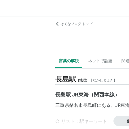
はてなブログ トップ
言葉の解説
ネットで話題
関
長島駅
(
地理
)
【
ながしまえき
】
長島駅 JR東海（関西本線）
三重県
桑名市
長島町
にある、
JR東
○
リスト
：
駅キーワード