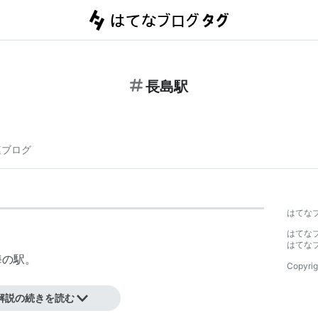
長島駅
連ブログ
はてな
はてな
はてな
海
の駅。
Copyrig
解説の続きを読む