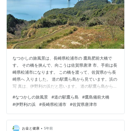
なつかしの旅風景は、長崎県松浦市の 鷹島肥前大橋で
す。 その橋を挟んで、向こうは佐賀県唐津 市、手前は長
崎県松浦市になります。 この橋を渡って、佐賀県から長
崎県へ 入りました。 道の駅鷹ら島から見ています。浜の
写 真は、伊野利の浜だと思います。 道の駅鷹ら島から見
た鷹島肥前大橋（長崎県松浦市） 2020年2月
#
なつかしの旅風景
#
道の駅鷹ら島
#
鷹島備前大橋
#
伊野利の浜
#
長崎県松浦市
#
佐賀県唐津市
•
お金と健康
5年前