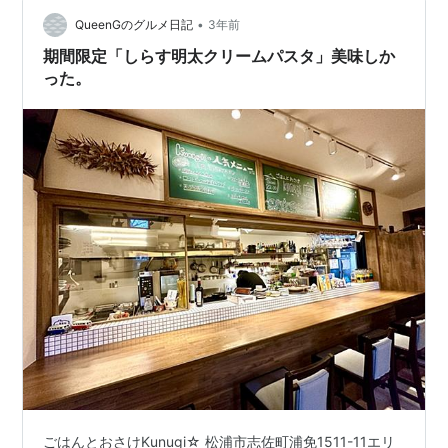
して、…
•
QueenGのグルメ日記
3年前
期間限定「しらす明太クリームパスタ」美味しか
った。
ごはんとおさけKunugi☆ 松浦市志佐町浦免1511-11エリ