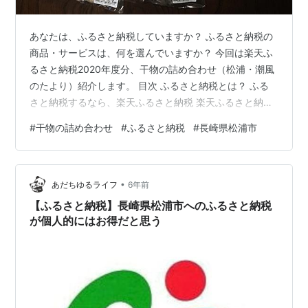
あなたは、ふるさと納税していますか？ ふるさと納税の
商品・サービスは、何を選んでいますか？ 今回は楽天ふ
るさと納税2020年度分、干物の詰め合わせ（松浦・潮風
のたより）紹介します。 目次 ふるさと納税とは？ ふる
さと納税するなら、楽天ふるさと納税 楽天ふるさと納税
「長崎県松浦市 干物の詰め合わせ（松浦・潮風のたよ
#
干物の詰め合わせ
#
ふるさと納税
#
長崎県松浦市
り） 」 まとめ ふるさと納税とは？ ふるさと納税は「自
分の生まれ故郷や、応援したい地方自治体に寄付ができ
る制度」です。 「お手軽・簡単・誰でもできる」ので、
•
やらない理由がないと言っても過言ではありません。 実
あだちゆるライフ
6年前
質負担2000円で、豪華な返戻品がもらえる！というのが
【ふるさと納税】長崎県松浦市へのふるさと納税
大きな特徴です。 返礼…
が個人的にはお得だと思う