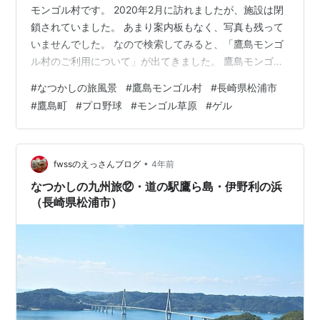
モンゴル村です。 2020年2月に訪れましたが、施設は閉
鎖されていました。 あまり案内板もなく、写真も残って
いませんでした。 なので検索してみると、「鷹島モンゴ
ル村のご利用について」が出てきました。 鷹島モンゴル
村は、現在、物販施設、温泉センター等を休止しており
#
なつかしの旅風景
#
鷹島モンゴル村
#
長崎県松浦市
ますが、モンゴル草原やコンビネーション遊具、草スキ
#
鷹島町
#
プロ野球
#
モンゴル草原
#
ゲル
ー場、遊歩道、シンボル搭、ゲル広場などは、‥時‥分か
ら、‥時‥分まで無料開放しております‥と。 プロ野球の
ホークス関係のモニュメントもありましたが、鷹島町の
鷹つながりだったのでしょう。 モンゴル村も、鷹つなが
•
fwssのえっさんブログ
4年前
りから整備されたのかも分かりま…
なつかしの九州旅⑫・道の駅鷹ら島・伊野利の浜
（長崎県松浦市）