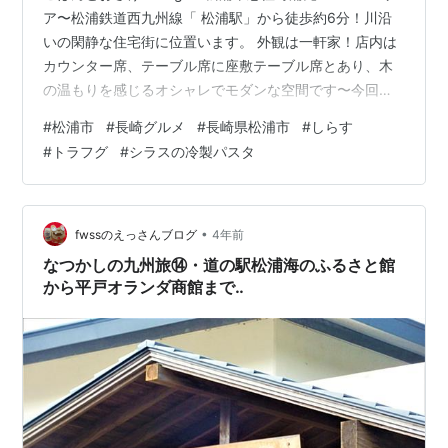
ア〜松浦鉄道西九州線「 松浦駅」から徒歩約6分！川沿
いの閑静な住宅街に位置います。 外観は一軒家！店内は
カウンター席、テーブル席に座敷テーブル席とあり、木
の温もりを感じるオシャレでモダンな空間です〜今回頂
いたのは、松浦市で開催されている「シラス＆トラフ
#
松浦市
#
長崎グルメ
#
長崎県松浦市
#
しらす
グ」フェア（1/30〜2/19）の参画店舗さんということ
#
トラフグ
#
シラスの冷製パスタ
で、シラスを使った料理を出して頂きました。 松浦市と
いえば「アジフライの聖地」として全国的に認知され成
功した市町村ですね〜昨今では松浦市だけでなく「アジ
フライ専門店」や「アジフライ自販機」などが数多くで
•
fwssのえっさんブログ
4年前
き、老若男女がアジフライを…
なつかしの九州旅⑭・道の駅松浦海のふるさと館
から平戸オランダ商館まで‥