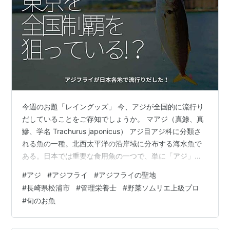
今週のお題「レイングッズ」 今、アジが全国的に流行り
だしていることをご存知でしょうか。 マアジ（真鯵、真
鰺、学名 Trachurus japonicus） アジ目アジ科に分類さ
れる魚の一種。北西太平洋の沿岸域に分布する海水魚で
ある。日本では重要な食用魚の一つで、単に「アジ」と
言えば通常は本種を指す。 マアジ - Wikipedia アジって
#
アジ
#
アジフライ
#
アジフライの聖地
ありふれたスーパーでもよく見かける小ぶりでかわいい
#
長崎県松浦市
#
管理栄養士
#
野菜ソムリエ上級プロ
感じの魚です。そのアジに今、熱い注目が集まっている
#
旬のお魚
そうです↓ なぜ全国区に？福岡から「アジフライ専門
店」が日本各地に広がったワケ アジフライが全国的に話
題だ。後述するように、福岡をムーブメントの発信地と