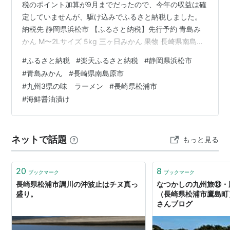
税のポイント加算が9月までだったので、今年の収益は確
定していませんが、駆け込みでふるさと納税しました。
納税先 静岡県浜松市 【ふるさと納税】先行予約 青島み
かん M〜2Lサイズ 5kg 三ヶ日みかん 果物 長崎県南島原
市 【ふるさと納税】累計26万食突破！＜5人に3人がリピ
#
ふるさと納税
#
楽天ふるさと納税
#
静岡県浜松市
ーター＞九州3県の味 ラーメン 長崎県松浦市 【ふるさと
#
青島みかん
#
長崎県南島原市
納税】《 内容量＆発送月が選べる 》海の幸 海鮮醤油漬
#
九州3県の味 ラーメン
#
長崎県松浦市
け 胡麻さば 天然あじ丼 天然ぶり丼 単品 3種セット グル
#
海鮮醤油漬け
ープ 今回はいつも使っていた「楽天ふるさと納税」を利
用しました。 納税先 静岡県浜松市 【ふるさと納…
ネットで話題
もっと見る
20
8
ブックマーク
ブックマーク
長崎県松浦市調川の沖波止はチヌ真っ
なつかしの九州旅⑬・
盛り。
（長崎県松浦市鷹島町） 
さんブログ